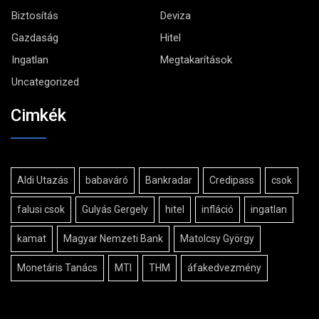
Biztosítás
Deviza
Gazdaság
Hitel
Ingatlan
Megtakarítások
Uncategorized
Cimkék
Aldi Utazás
babaváró
Bankradar
Credipass
csok
falusi csok
Gulyás Gergely
hitel
infláció
ingatlan
kamat
Magyar Nemzeti Bank
Matolcsy György
Monetáris Tanács
MTI
THM
áfakedvezmény