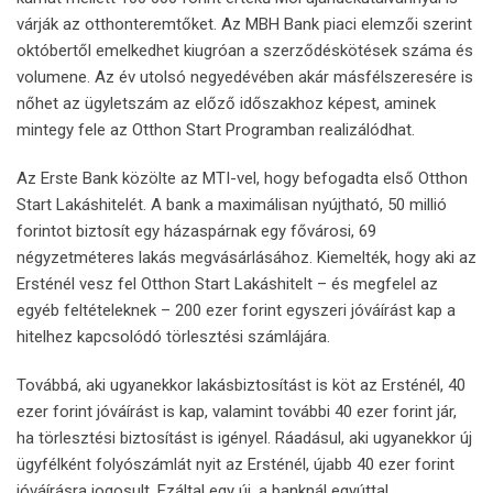
várják az otthonteremtőket. Az MBH Bank piaci elemzői szerint
októbertől emelkedhet kiugróan a szerződéskötések száma és
volumene. Az év utolsó negyedévében akár másfélszeresére is
nőhet az ügyletszám az előző időszakhoz képest, aminek
mintegy fele az Otthon Start Programban realizálódhat.
Az Erste Bank közölte az MTI-vel, hogy befogadta első Otthon
Start Lakáshitelét. A bank a maximálisan nyújtható, 50 millió
forintot biztosít egy házaspárnak egy fővárosi, 69
négyzetméteres lakás megvásárlásához. Kiemelték, hogy aki az
Ersténél vesz fel Otthon Start Lakáshitelt – és megfelel az
egyéb feltételeknek – 200 ezer forint egyszeri jóváírást kap a
hitelhez kapcsolódó törlesztési számlájára.
Továbbá, aki ugyanekkor lakásbiztosítást is köt az Ersténél, 40
ezer forint jóváírást is kap, valamint további 40 ezer forint jár,
ha törlesztési biztosítást is igényel. Ráadásul, aki ugyanekkor új
ügyfélként folyószámlát nyit az Ersténél, újabb 40 ezer forint
jóváírásra jogosult. Ezáltal egy új, a banknál egyúttal