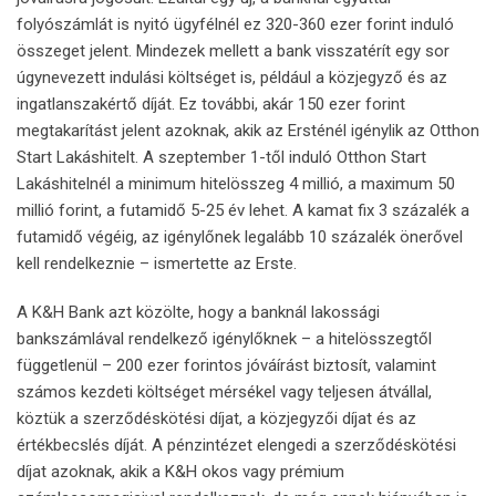
folyószámlát is nyitó ügyfélnél ez 320-360 ezer forint induló
összeget jelent. Mindezek mellett a bank visszatérít egy sor
úgynevezett indulási költséget is, például a közjegyző és az
ingatlanszakértő díját. Ez további, akár 150 ezer forint
megtakarítást jelent azoknak, akik az Ersténél igénylik az Otthon
Start Lakáshitelt. A szeptember 1-től induló Otthon Start
Lakáshitelnél a minimum hitelösszeg 4 millió, a maximum 50
millió forint, a futamidő 5-25 év lehet. A kamat fix 3 százalék a
futamidő végéig, az igénylőnek legalább 10 százalék önerővel
kell rendelkeznie – ismertette az Erste.
A K&H Bank azt közölte, hogy a banknál lakossági
bankszámlával rendelkező igénylőknek – a hitelösszegtől
függetlenül – 200 ezer forintos jóváírást biztosít, valamint
számos kezdeti költséget mérsékel vagy teljesen átvállal,
köztük a szerződéskötési díjat, a közjegyzői díjat és az
értékbecslés díját. A pénzintézet elengedi a szerződéskötési
díjat azoknak, akik a K&H okos vagy prémium