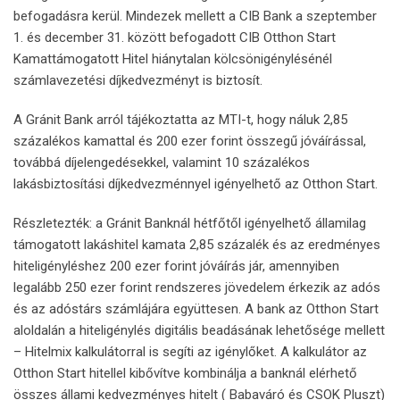
befogadásra kerül. Mindezek mellett a CIB Bank a szeptember
1. és december 31. között befogadott CIB Otthon Start
Kamattámogatott Hitel hiánytalan kölcsönigénylésénél
számlavezetési díjkedvezményt is biztosít.
A Gránit Bank arról tájékoztatta az MTI-t, hogy náluk 2,85
százalékos kamattal és 200 ezer forint összegű jóváírással,
továbbá díjelengedésekkel, valamint 10 százalékos
lakásbiztosítási díjkedvezménnyel igényelhető az Otthon Start.
Részletezték: a Gránit Banknál hétfőtől igényelhető államilag
támogatott lakáshitel kamata 2,85 százalék és az eredményes
hiteligényléshez 200 ezer forint jóváírás jár, amennyiben
legalább 250 ezer forint rendszeres jövedelem érkezik az adós
és az adóstárs számlájára együttesen. A bank az Otthon Start
aloldalán a hiteligénylés digitális beadásának lehetősége mellett
– Hitelmix kalkulátorral is segíti az igénylőket. A kalkulátor az
Otthon Start hitellel kibővítve kombinálja a banknál elérhető
összes állami kedvezményes hitelt ( Babaváró és CSOK Pluszt)