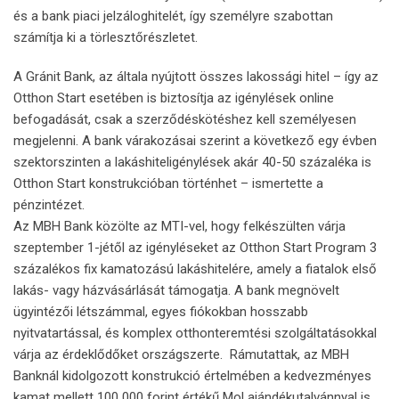
és a bank piaci jelzáloghitelét, így személyre szabottan
számítja ki a törlesztőrészletet.
A Gránit Bank, az általa nyújtott összes lakossági hitel – így az
Otthon Start esetében is biztosítja az igénylések online
befogadását, csak a szerződéskötéshez kell személyesen
megjelenni. A bank várakozásai szerint a következő egy évben
szektorszinten a lakáshiteligénylések akár 40-50 százaléka is
Otthon Start konstrukcióban történhet – ismertette a
pénzintézet.
Az MBH Bank közölte az MTI-vel, hogy felkészülten várja
szeptember 1-jétől az igényléseket az Otthon Start Program 3
százalékos fix kamatozású lakáshitelére, amely a fiatalok első
lakás- vagy házvásárlását támogatja. A bank megnövelt
ügyintézői létszámmal, egyes fiókokban hosszabb
nyitvatartással, és komplex otthonteremtési szolgáltatásokkal
várja az érdeklődőket országszerte. Rámutattak, az MBH
Banknál kidolgozott konstrukció értelmében a kedvezményes
kamat mellett 100 000 forint értékű Mol ajándékutalvánnyal is