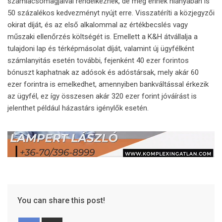
számlacsomagjaival rendelkeznek, de még ennek hiányában is
50 százalékos kedvezményt nyújt erre. Visszatéríti a közjegyzői
okirat díját, és az első alkalommal az értékbecslés vagy
műszaki ellenőrzés költségét is. Emellett a K&H átvállalja a
tulajdoni lap és térképmásolat díját, valamint új ügyfélként
számlanyitás esetén további, fejenként 40 ezer forintos
bónuszt kaphatnak az adósok és adóstársak, mely akár 60
ezer forintra is emelkedhet, amennyiben bankváltással érkezik
az ügyfél, ez így összesen akár 320 ezer forint jóváírást is
jelenthet például házastárs igénylők esetén.
You can share this post!