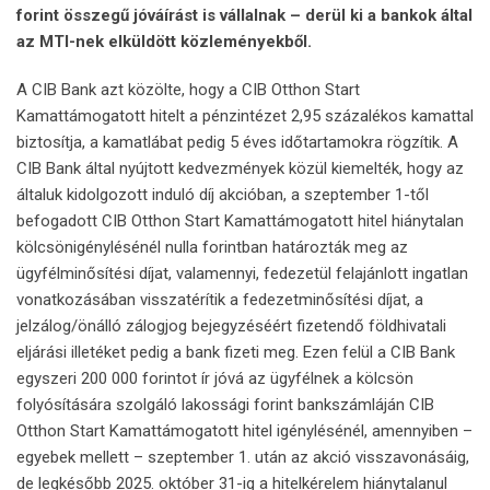
forint összegű jóváírást is vállalnak – derül ki a bankok által
az MTI-nek elküldött közleményekből.
A CIB Bank azt közölte, hogy a CIB Otthon Start
Kamattámogatott hitelt a pénzintézet 2,95 százalékos kamattal
biztosítja, a kamatlábat pedig 5 éves időtartamokra rögzítik. A
CIB Bank által nyújtott kedvezmények közül kiemelték, hogy az
általuk kidolgozott induló díj akcióban, a szeptember 1-től
befogadott CIB Otthon Start Kamattámogatott hitel hiánytalan
kölcsönigénylésénél nulla forintban határozták meg az
ügyfélminősítési díjat, valamennyi, fedezetül felajánlott ingatlan
vonatkozásában visszatérítik a fedezetminősítési díjat, a
jelzálog/önálló zálogjog bejegyzéséért fizetendő földhivatali
eljárási illetéket pedig a bank fizeti meg. Ezen felül a CIB Bank
egyszeri 200 000 forintot ír jóvá az ügyfélnek a kölcsön
folyósítására szolgáló lakossági forint bankszámláján CIB
Otthon Start Kamattámogatott hitel igénylésénél, amennyiben –
egyebek mellett – szeptember 1. után az akció visszavonásáig,
de legkésőbb 2025. október 31-ig a hitelkérelem hiánytalanul