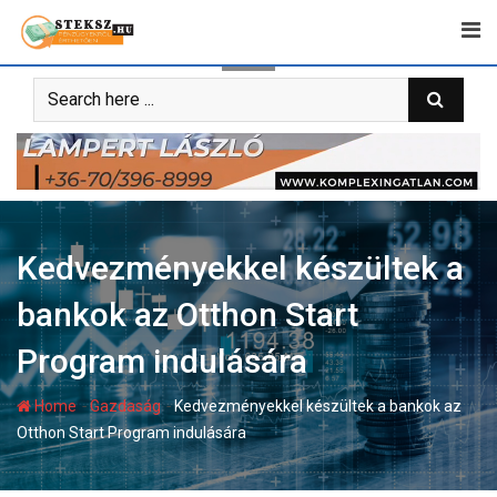
Skip
to
content
Kedvezményekkel készültek a
bankok az Otthon Start
Program indulására
-
-
Home
Gazdaság
Kedvezményekkel készültek a bankok az
Otthon Start Program indulására