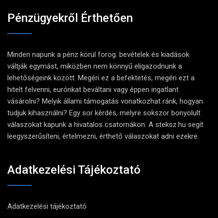
Pénzügyekről Érthetően
Minden napunk a pénz körül forog: bevételek és kiadások
váltják egymást, miközben nem könnyű eligazodnunk a
lehetőségeink között. Megéri ez a befektetés, megéri ezt a
hitelt felvenni, eurónkat beváltani vagy éppen ingatlant
vásárolni? Melyik állami támogatás vonatkozhat ránk, hogyan
tudjuk kihasználni? Egy sor kérdés, melyre sokszor bonyolult
válaszokat kapunk a hivatalos csatornákon. A steksz.hu segít
leegyszerűsíteni, értelmezni, érthető válaszokat adni ezekre.
Adatkezelési Tájékoztató
Adatkezelési tájékoztató