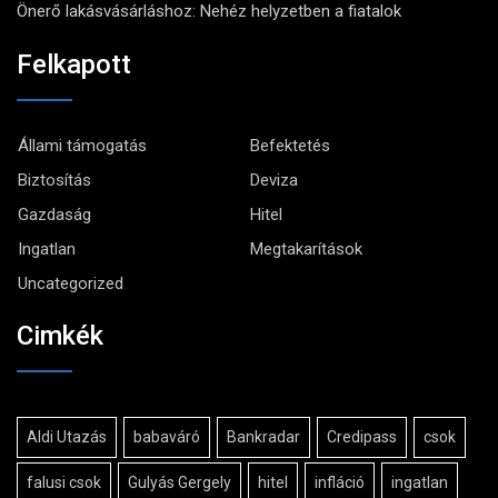
Önerő lakásvásárláshoz: Nehéz helyzetben a fiatalok
Felkapott
Állami támogatás
Befektetés
Biztosítás
Deviza
Gazdaság
Hitel
Ingatlan
Megtakarítások
Uncategorized
Cimkék
Aldi Utazás
babaváró
Bankradar
Credipass
csok
falusi csok
Gulyás Gergely
hitel
infláció
ingatlan