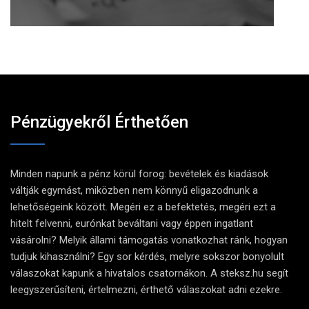
Pénzügyekről Érthetően
Minden napunk a pénz körül forog: bevételek és kiadások
váltják egymást, miközben nem könnyű eligazodnunk a
lehetőségeink között. Megéri ez a befektetés, megéri ezt a
hitelt felvenni, eurónkat beváltani vagy éppen ingatlant
vásárolni? Melyik állami támogatás vonatkozhat ránk, hogyan
tudjuk kihasználni? Egy sor kérdés, melyre sokszor bonyolult
válaszokat kapunk a hivatalos csatornákon. A steksz.hu segít
leegyszerűsíteni, értelmezni, érthető válaszokat adni ezekre.