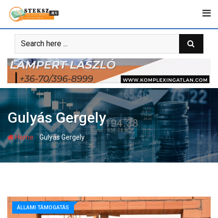
Skip
to
content
Gulyás Gergely
-
Home
Gulyás Gergely
ÁLLAMI TÁMOGATÁS