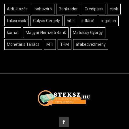
Aldi Utazás
babaváró
Bankradar
Credipass
csok
falusi csok
Gulyás Gergely
hitel
infláció
ingatlan
kamat
Magyar Nemzeti Bank
Matolcsy György
Monetáris Tanács
MTI
THM
áfakedvezmény