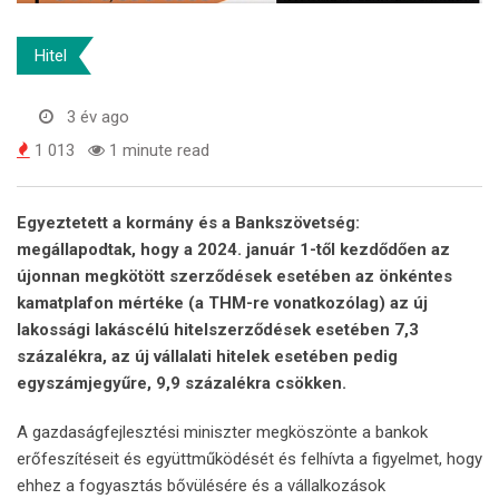
Hitel
3 év ago
1 013
1 minute read
Egyeztetett a kormány és a Bankszövetség:
megállapodtak, hogy a 2024. január 1-től kezdődően az
újonnan megkötött szerződések esetében az önkéntes
kamatplafon mértéke (a THM-re vonatkozólag) az új
lakossági lakáscélú hitelszerződések esetében 7,3
százalékra, az új vállalati hitelek esetében pedig
egyszámjegyűre, 9,9 százalékra csökken.
A gazdaságfejlesztési miniszter megköszönte a bankok
erőfeszítéseit és együttműködését és felhívta a figyelmet, hogy
ehhez a fogyasztás bővülésére és a vállalkozások