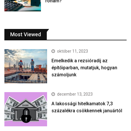
roham?
Most Viewed
október 11, 2023
Emelkedik a rezsióradíj az
építőiparban, mutatjuk, hogyan
számoljunk
december 13, 2023
A lakossági hitelkamatok 7,3
százalékra csökkennek januártól