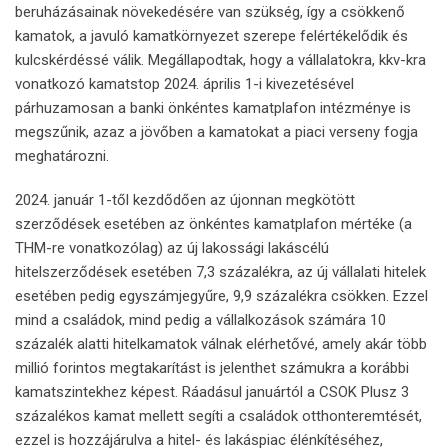
beruházásainak növekedésére van szükség, így a csökkenő
kamatok, a javuló kamatkörnyezet szerepe felértékelődik és
kulcskérdéssé válik. Megállapodtak, hogy a vállalatokra, kkv-kra
vonatkozó kamatstop 2024. április 1-i kivezetésével
párhuzamosan a banki önkéntes kamatplafon intézménye is
megszűnik, azaz a jövőben a kamatokat a piaci verseny fogja
meghatározni.
2024. január 1-től kezdődően az újonnan megkötött
szerződések esetében az önkéntes kamatplafon mértéke (a
THM-re vonatkozólag) az új lakossági lakáscélú
hitelszerződések esetében 7,3 százalékra, az új vállalati hitelek
esetében pedig egyszámjegyűre, 9,9 százalékra csökken. Ezzel
mind a családok, mind pedig a vállalkozások számára 10
százalék alatti hitelkamatok válnak elérhetővé, amely akár több
millió forintos megtakarítást is jelenthet számukra a korábbi
kamatszintekhez képest. Ráadásul januártól a CSOK Plusz 3
százalékos kamat mellett segíti a családok otthonteremtését,
ezzel is hozzájárulva a hitel- és lakáspiac élénkítéséhez,