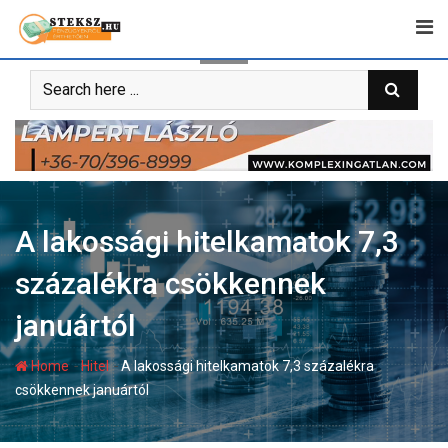
Skip
to
content
A lakossági hitelkamatok 7,3
százalékra csökkennek
januártól
-
-
Home
Hitel
A lakossági hitelkamatok 7,3 százalékra
csökkennek januártól