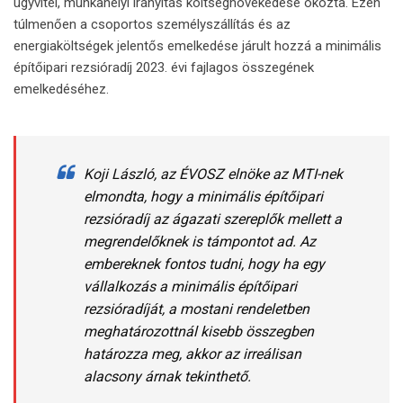
ügyvitel, munkahelyi irányítás költségnövekedése okozta. Ezen
túlmenően a csoportos személyszállítás és az
energiaköltségek jelentős emelkedése járult hozzá a minimális
építőipari rezsióradíj 2023. évi fajlagos összegének
emelkedéséhez.
Koji László, az ÉVOSZ elnöke az MTI-nek
elmondta, hogy a minimális építőipari
rezsióradíj az ágazati szereplők mellett a
megrendelőknek is támpontot ad. Az
embereknek fontos tudni, hogy ha egy
vállalkozás a minimális építőipari
rezsióradíját, a mostani rendeletben
meghatározottnál kisebb összegben
határozza meg, akkor az irreálisan
alacsony árnak tekinthető.