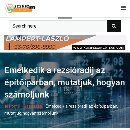
Skip
to
content
Emelkedik a rezsióradíj az
építőiparban, mutatjuk, hogyan
számoljunk
-
-
Home
Gazdaság
Emelkedik a rezsióradíj az építőiparban,
mutatjuk, hogyan számoljunk