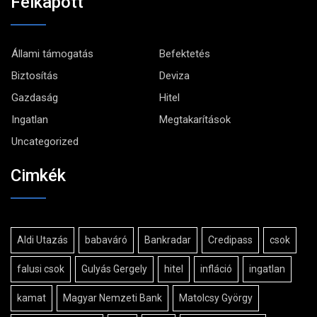
Felkapott
Állami támogatás
Befektetés
Biztosítás
Deviza
Gazdaság
Hitel
Ingatlan
Megtakarítások
Uncategorized
Cimkék
Aldi Utazás
babaváró
Bankradar
Credipass
csok
falusi csok
Gulyás Gergely
hitel
infláció
ingatlan
kamat
Magyar Nemzeti Bank
Matolcsy György