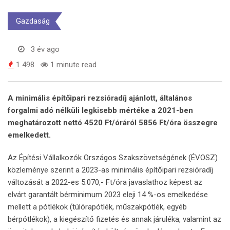
Gazdaság
3 év ago
1 498
1 minute read
A minimális építőipari rezsióradíj ajánlott, általános
forgalmi adó nélküli legkisebb mértéke a 2021-ben
meghatározott nettó 4520 Ft/óráról 5856 Ft/óra összegre
emelkedett.
Az Építési Vállalkozók Országos Szakszövetségének (ÉVOSZ)
közleménye szerint a 2023-as minimális építőipari rezsióradíj
változását a 2022-es 5.070,- Ft/óra javaslathoz képest az
elvárt garantált bérminimum 2023 eleji 14 %-os emelkedése
mellett a pótlékok (túlórapótlék, műszakpótlék, egyéb
bérpótlékok), a kiegészítő fizetés és annak járuléka, valamint az