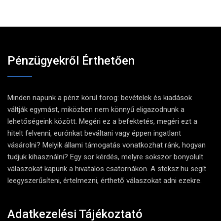
Pénzügyekről Érthetően
Minden napunk a pénz körül forog: bevételek és kiadások
váltják egymást, miközben nem könnyű eligazodnunk a
lehetőségeink között. Megéri ez a befektetés, megéri ezt a
hitelt felvenni, eurónkat beváltani vagy éppen ingatlant
vásárolni? Melyik állami támogatás vonatkozhat ránk, hogyan
tudjuk kihasználni? Egy sor kérdés, melyre sokszor bonyolult
válaszokat kapunk a hivatalos csatornákon. A steksz.hu segít
leegyszerűsíteni, értelmezni, érthető válaszokat adni ezekre.
Adatkezelési Tájékoztató