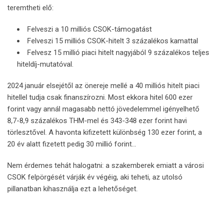
teremtheti elő:
Felveszi a 10 milliós CSOK-támogatást
Felveszi 15 milliós CSOK-hitelt 3 százalékos kamattal
Felvesz 15 millió piaci hitelt nagyjából 9 százalékos teljes
hiteldíj-mutatóval.
2024 január elsejétől az önereje mellé a 40 milliós hitelt piaci
hitellel tudja csak finanszírozni. Most ekkora hitel 600 ezer
forint vagy annál magasabb nettó jövedelemmel igényelhető
8,7-8,9 százalékos THM-mel és 343-348 ezer forint havi
törlesztővel. A havonta kifizetett különbség 130 ezer forint, a
20 év alatt fizetett pedig 30 millió forint…
Nem érdemes tehát halogatni: a szakemberek emiatt a városi
CSOK felpörgését várják év végéig, aki teheti, az utolsó
pillanatban kihasználja ezt a lehetőséget.