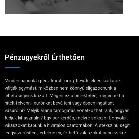
Pénzügyekről Érthetően
Minden napunk a pénz körül forog: bevételek és kiadások
váltják egymást, miközben nem könnyű eligazodnunk a
lehetőségeink között. Megéri ez a befektetés, megéri ezt a
hitelt felvenni, eurónkat beváltani vagy éppen ingatlant
vásárolni? Melyik állami támogatás vonatkozhat ránk, hogyan
tudjuk kihasználni? Egy sor kérdés, melyre sokszor bonyolult
válaszokat kapunk a hivatalos csatornákon. A steksz.hu segít
leegyszerűsíteni, értelmezni, érthető válaszokat adni ezekre.