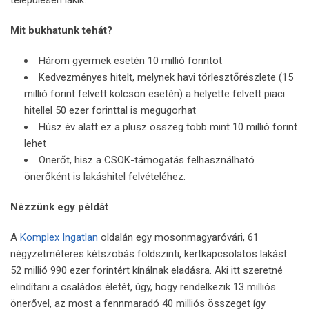
Mit bukhatunk tehát?
Három gyermek esetén 10 millió forintot
Kedvezményes hitelt, melynek havi törlesztőrészlete (15
millió forint felvett kölcsön esetén) a helyette felvett piaci
hitellel 50 ezer forinttal is megugorhat
Húsz év alatt ez a plusz összeg több mint 10 millió forint
lehet
Önerőt, hisz a CSOK-támogatás felhasználható
önerőként is lakáshitel felvételéhez.
Nézzünk egy példát
A
Komplex Ingatlan
oldalán egy mosonmagyaróvári, 61
négyzetméteres kétszobás földszinti, kertkapcsolatos lakást
52 millió 990 ezer forintért kínálnak eladásra. Aki itt szeretné
elindítani a családos életét, úgy, hogy rendelkezik 13 milliós
önerővel, az most a fennmaradó 40 milliós összeget így