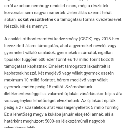
erről azonban nemhogy rendelet nincs, még a részletek
körvonalai sem nagyon ismertek. Jelen állás szerint tehát
sokan,
sokat veszíthetnek
a támogatási forma kivezetésével.
Nézzük, kik és mennyit.
A családi otthonteremtési kedvezmény
(CSOK) egy 2015-ben
bevezetett állami támogatás, ahol a gyermeket nevelő, vagy
gyermeket vállaló családok, gyermekek számától, ingatlan
típusától függően 600 ezer forint és 10 millió forint közötti
támogatást kaphatnak. Emellett támogatott lakáshitelt is
kaphatnak hozzá, két meglévő vagy vállalt gyermek esetén
maximum 10 millió forintot, három meglévő vagy vállalt
gyermek esetén pedig 15 milliót. Számolhatunk
illetékmentességgel is, valamint új lakás vásárlásakor teljes áfa
visszaigénylési lehetőséget élvezhetünk. Az új lakást építők
pedig a 27 százalékos áfát visszaigényelhetik 5 millió forintig.
Ez a lehetőség megy a kukába január elsejétől annak, aki a
határként meghúzott 5000-es lélekszámúnál nagyobb
településen lakik.