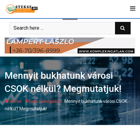
Skip
to
content
Mennyit bukhatunk városi
CSOK nélkül? Megmutatjuk!
-
-
Home
Állami támogatás
Mennyit bukhatunk városi CSOK
nélkül? Megmutatjuk!