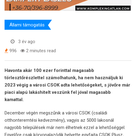
Állami támogatás
3 év ago
996
2 minutes read
Havonta akár 100 ezer forinttal magasabb
törlesztőrészlettel számolhatunk, ha nem használjuk ki
2023 végig a városi CSOK adta lehetőségeket, s jövőre már
piaci alapú lakáshitelt veszünk fel jóval magasabb
kamattal.
December végén megszűnik a városi CSOK (családi
otthonteremtési kedvezmény), vagyis az 5000 lakosnál
nagyobb települések már nem élhetnek ezzel a lehetőséggel.
Egyelőre csak körvonalazódik helyette egyfajta CSOK Plusz,