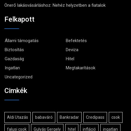
Önerő lakásvásárláshoz: Nehéz helyzetben a fiatalok
Felkapott
Állami támogatás
Befektetés
Biztosítás
Deviza
Gazdaság
Hitel
Ingatlan
Megtakarítások
Uncategorized
Cimkék
Aldi Utazás
babaváró
Bankradar
Credipass
csok
falusi csok
Gulyás Gergely
hitel
infláció
ingatlan