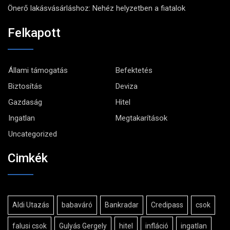
Önerő lakásvásárláshoz: Nehéz helyzetben a fiatalok
Felkapott
Állami támogatás
Befektetés
Biztosítás
Deviza
Gazdaság
Hitel
Ingatlan
Megtakarítások
Uncategorized
Cimkék
Aldi Utazás
babaváró
Bankradar
Credipass
csok
falusi csok
Gulyás Gergely
hitel
infláció
ingatlan