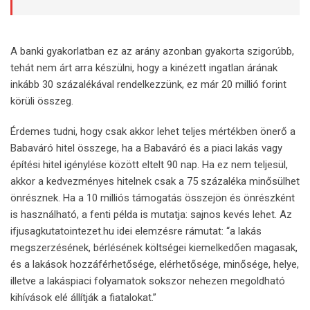
A
banki gyakorlatban ez az arány azonban gyakorta szigorúbb,
tehát nem árt arra készülni, hogy a kinézett ingatlan árának
inkább 30 százalékával rendelkezzünk, ez már 20 millió forint
körüli összeg.
Érdemes tudni, hogy csak akkor lehet teljes mértékben önerő a
Babaváró hitel összege, ha a Babaváró és a piaci lakás vagy
építési hitel igénylése között eltelt 90 nap. Ha ez nem teljesül,
akkor a kedvezményes hitelnek csak a 75 százaléka minősülhet
önrésznek. Ha a 10 milliós támogatás összejön és önrészként
is használható, a fenti példa is mutatja: sajnos kevés lehet. Az
ifjusagkutatointezet.hu idei elemzésre rámutat: “a lakás
megszerzésének, bérlésének költségei kiemelkedően magasak,
és a lakások hozzáférhetősége, elérhetősége, minősége, helye,
illetve a lakáspiaci folyamatok sokszor nehezen megoldható
kihívások elé állítják a fiatalokat.”