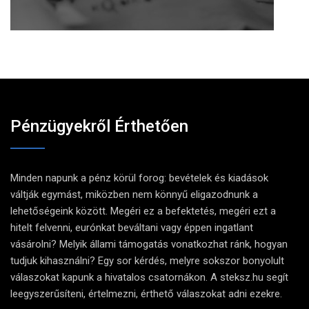
Pénzügyekről Érthetően
Minden napunk a pénz körül forog: bevételek és kiadások
váltják egymást, miközben nem könnyű eligazodnunk a
lehetőségeink között. Megéri ez a befektetés, megéri ezt a
hitelt felvenni, eurónkat beváltani vagy éppen ingatlant
vásárolni? Melyik állami támogatás vonatkozhat ránk, hogyan
tudjuk kihasználni? Egy sor kérdés, melyre sokszor bonyolult
válaszokat kapunk a hivatalos csatornákon. A steksz.hu segít
leegyszerűsíteni, értelmezni, érthető válaszokat adni ezekre.