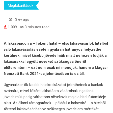
Megtakarítások
3 év ago
1 009
3 minutes read
A lakáspiacon a – főként fiatal – első lakásvásárlók hitelből
való lakásvásárlás esetén gyakran hátrányos helyzetbe
kerülnek, mivel kisebb jövedelmük miatt nehezen tudják a
lakásárakkal együtt növekvő szükséges önerőt
előteremteni – ezt nem csak mi mondjuk, hanem a Magyar
Nemzeti Bank 2021-es jelentésében is ez áll.
Ugyanakkor ők kisebb hitelkockázatot jelenthetnek a bankok
számára, mivel főként lakhatásra vásárolnak ingatlant,
jövedelmük pedig várhatóan növekszik majd a hitel futamideje
alatt. Az állami támogatások – például a babaváró – a hitelből
történő lakásvásárláshoz szükséges jövedelem mértékét