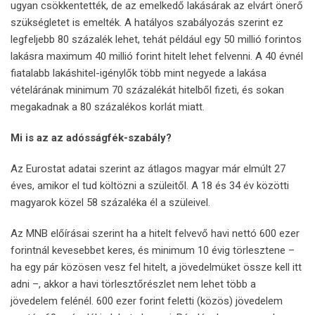
ugyan csökkentették, de az emelkedő lakásárak az elvárt önerő
szükségletet is emelték. A hatályos szabályozás szerint ez
legfeljebb 80 százalék lehet, tehát például egy 50 millió forintos
lakásra maximum 40 millió forint hitelt lehet felvenni. A 40 évnél
fiatalabb lakáshitel-igénylők több mint negyede a lakása
vételárának minimum 70 százalékát hitelből fizeti, és sokan
megakadnak a 80 százalékos korlát miatt.
Mi is az az adósságfék-szabály?
Az Eurostat adatai szerint az átlagos magyar már elmúlt 27
éves, amikor el tud költözni a szüleitől. A 18 és 34 év közötti
magyarok közel 58 százaléka él a szüleivel.
Az MNB előírásai szerint ha a hitelt felvevő havi nettó 600 ezer
forintnál kevesebbet keres, és minimum 10 évig törlesztene –
ha egy pár közösen vesz fel hitelt, a jövedelmüket össze kell itt
adni –, akkor a havi törlesztőrészlet nem lehet több a
jövedelem felénél. 600 ezer forint feletti (közös) jövedelem