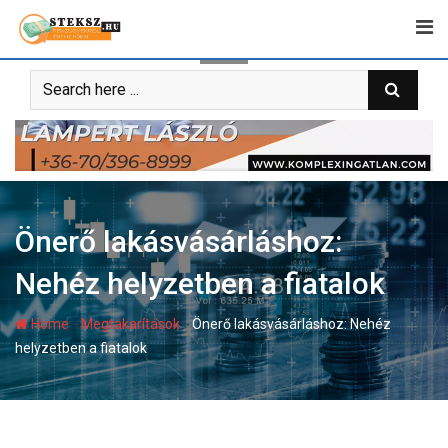
Skip
to
content
Önerő lakásvásárláshoz:
Nehéz helyzetben a fiatalok
-
-
Home
Megtakarítások
Önerő lakásvásárláshoz: Nehéz
helyzetben a fiatalok