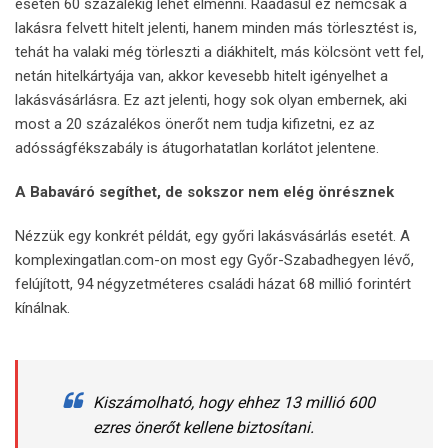
esetén 60 százalékig lehet elmenni. Ráadásul ez nemcsak a
lakásra felvett hitelt jelenti, hanem minden más törlesztést is,
tehát ha valaki még törleszti a diákhitelt, más kölcsönt vett fel,
netán hitelkártyája van, akkor kevesebb hitelt igényelhet a
lakásvásárlásra. Ez azt jelenti, hogy sok olyan embernek, aki
most a 20 százalékos önerőt nem tudja kifizetni, ez az
adósságfékszabály is átugorhatatlan korlátot jelentene.
A Babaváró segíthet, de sokszor nem elég önrésznek
Nézzük egy konkrét példát, egy győri lakásvásárlás esetét. A
komplexingatlan.com-on most egy Győr-Szabadhegyen lévő,
felújított, 94 négyzetméteres családi házat 68 millió forintért
kínálnak.
Kiszámolható, hogy ehhez 13 millió 600
ezres önerőt kellene biztosítani.