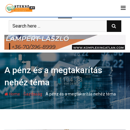
Skip
to
content
A pénz és a megtakarítás
nehéz téma
-
-
Home
Gazdaság
A pénz és a megtakarítás nehéz téma