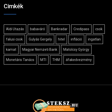
Cimkék
Aldi Utazás
babaváró
Bankradar
Credipass
csok
falusi csok
Gulyás Gergely
hitel
infláció
ingatlan
kamat
Magyar Nemzeti Bank
Matolcsy György
Monetáris Tanács
MTI
THM
áfakedvezmény