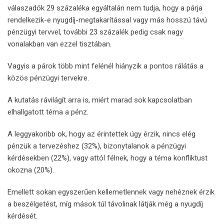
válaszadók 29 százaléka egyáltalán nem tudja, hogy a párja
rendelkezik-e nyugdíj-megtakarítással vagy más hosszú távú
pénzügyi tervvel, további 23 százalék pedig csak nagy
vonalakban van ezzel tisztában.
Vagyis a párok több mint felénél hiányzik a pontos rálátás a
közös pénzügyi tervekre.
A kutatás rávilágít arra is, miért marad sok kapcsolatban
elhallgatott téma a pénz.
A leggyakoribb ok, hogy az érintettek úgy érzik, nincs elég
pénzük a tervezéshez (32%), bizonytalanok a pénzügyi
kérdésekben (22%), vagy attól félnek, hogy a téma konfliktust
okozna (20%).
Emellett sokan egyszerűen kellemetlennek vagy nehéznek érzik
a beszélgetést, míg mások túl távolinak látják még a nyugdíj
kérdését.