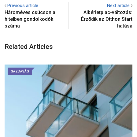
Previous article
Next article
Hároméves csúcson a
Albérletpiac-változás:
hitelben gondolkodók
Érződik az Otthon Start
száma
hatása
Related Articles
GAZDASÁG