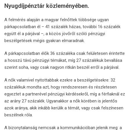
Nyugdíjpénztár közleményében.
A felmérés alapján a magyar felnőttek többsége ugyan
párkapcsolatban él – 41 százalék házas, további 16 százalék
együtt él a párjával –, a közös jövőről szóló pénzügyi
beszélgetések mégis gyakran elmaradnak.
A párkapcsolatban élők 36 százaléka csak felületesen érintette
a hosszú távú pénzügyi témákat, míg 27 százalékuk bevallása
szerint soha, vagy csak nagyon ritkán beszél erről a párjával.
A nők valamivel nyitottabbak ezekre a beszélgetésekre: 32
százalékuk mondta azt, hogy rendszeresen és részletesen
egyeztet a partnerével pénzügyi kérdésekről, míg a férfiaknál ez
az arány 27 százalék. Ugyanakkor a nők körében is jelentős
azok aránya, akik inkább kerülik a témát, vagy csak felszínesen
beszélnek róla.
A bizonytalanság nemcsak a kommunikációban jelenik meg: a