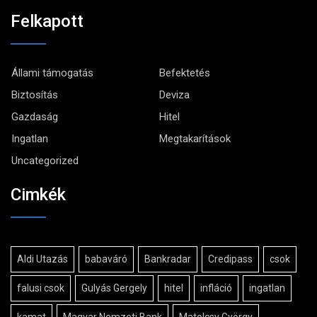
Felkapott
Állami támogatás
Befektetés
Biztosítás
Deviza
Gazdaság
Hitel
Ingatlan
Megtakarítások
Uncategorized
Cimkék
Aldi Utazás
babaváró
Bankradar
Credipass
csok
falusi csok
Gulyás Gergely
hitel
infláció
ingatlan
kamat
Magyar Nemzeti Bank
Matolcsy György