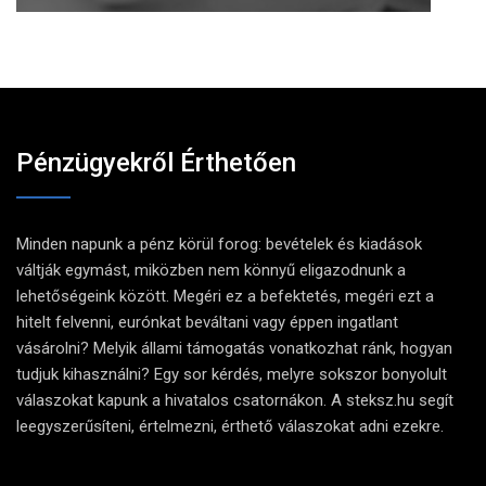
Pénzügyekről Érthetően
Minden napunk a pénz körül forog: bevételek és kiadások
váltják egymást, miközben nem könnyű eligazodnunk a
lehetőségeink között. Megéri ez a befektetés, megéri ezt a
hitelt felvenni, eurónkat beváltani vagy éppen ingatlant
vásárolni? Melyik állami támogatás vonatkozhat ránk, hogyan
tudjuk kihasználni? Egy sor kérdés, melyre sokszor bonyolult
válaszokat kapunk a hivatalos csatornákon. A steksz.hu segít
leegyszerűsíteni, értelmezni, érthető válaszokat adni ezekre.