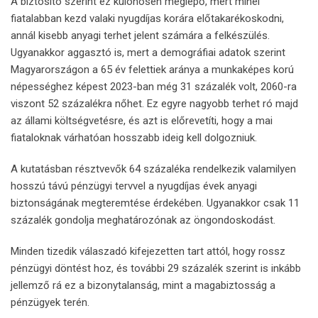
A biztosító szerint ez különösen meglepő, mert minél
fiatalabban kezd valaki nyugdíjas korára előtakarékoskodni,
annál kisebb anyagi terhet jelent számára a felkészülés.
Ugyanakkor aggasztó is, mert a demográfiai adatok szerint
Magyarországon a 65 év felettiek aránya a munkaképes korú
népességhez képest 2023-ban még 31 százalék volt, 2060-ra
viszont 52 százalékra nőhet. Ez egyre nagyobb terhet ró majd
az állami költségvetésre, és azt is előrevetíti, hogy a mai
fiataloknak várhatóan hosszabb ideig kell dolgozniuk.
A kutatásban résztvevők 64 százaléka rendelkezik valamilyen
hosszú távú pénzügyi tervvel a nyugdíjas évek anyagi
biztonságának megteremtése érdekében. Ugyanakkor csak 11
százalék gondolja meghatározónak az öngondoskodást.
Minden tizedik válaszadó kifejezetten tart attól, hogy rossz
pénzügyi döntést hoz, és további 29 százalék szerint is inkább
jellemző rá ez a bizonytalanság, mint a magabiztosság a
pénzügyek terén.