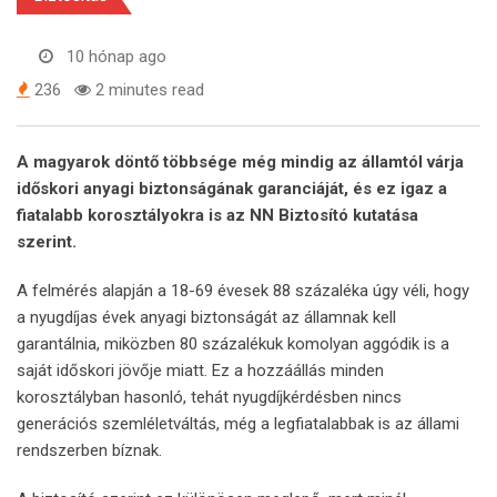
10 hónap ago
236
2 minutes read
A magyarok döntő többsége még mindig az államtól várja
időskori anyagi biztonságának garanciáját, és ez igaz a
fiatalabb korosztályokra is az NN
Biztosító kutatása
szerint.
A felmérés alapján a 18-69 évesek 88 százaléka úgy véli, hogy
a nyugdíjas évek anyagi biztonságát az államnak kell
garantálnia, miközben 80 százalékuk komolyan aggódik is a
saját időskori jövője miatt. Ez a hozzáállás minden
korosztályban hasonló, tehát nyugdíjkérdésben nincs
generációs szemléletváltás, még a legfiatalabbak is az állami
rendszerben bíznak.