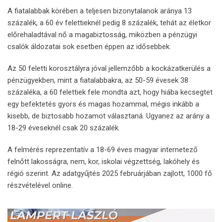
A fiatalabbak körében a teljesen bizonytalanok aránya 13
százalék, a 60 év felettieknél pedig 8 százalék, tehát az életkor
előrehaladtával nő a magabiztosság, miközben a pénzügyi
csalók áldozatai sok esetben éppen az idősebbek.
Az 50 feletti korosztályra jóval jellemzőbb a kockázatkerülés a
pénzügyekben, mint a fiatalabbakra, az 50-59 évesek 38
százaléka, a 60 felettiek fele mondta azt, hogy hiába kecsegtet
egy befektetés gyors és magas hozammal, mégis inkább a
kisebb, de biztosabb hozamot választaná. Ugyanez az arány a
18-29 éveseknél csak 20 százalék.
A felmérés reprezentatív a 18-69 éves magyar internetező
felnőtt lakosságra, nem, kor, iskolai végzettség, lakóhely és
régió szerint. Az adatgyűjtés 2025 februárjában zajlott, 1000 fő
részvételével online.