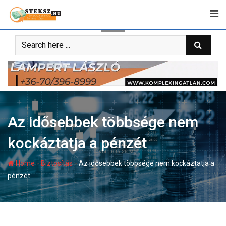
Skip
to
content
Az idősebbek többsége nem
kockáztatja a pénzét
-
-
Home
Biztosítás
Az idősebbek többsége nem kockáztatja a
pénzét