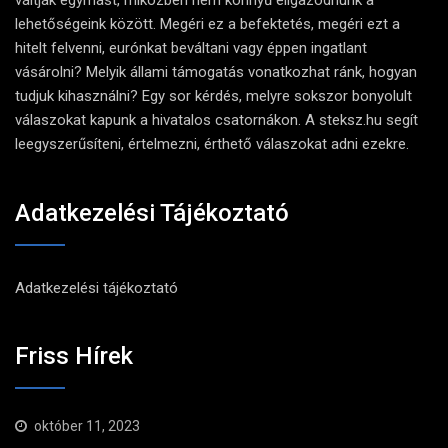
váltják egymást, miközben nem könnyű eligazodnunk a
lehetőségeink között. Megéri ez a befektetés, megéri ezt a
hitelt felvenni, eurónkat beváltani vagy éppen ingatlant
vásárolni? Melyik állami támogatás vonatkozhat ránk, hogyan
tudjuk kihasználni? Egy sor kérdés, melyre sokszor bonyolult
válaszokat kapunk a hivatalos csatornákon. A steksz.hu segít
leegyszerűsíteni, értelmezni, érthető válaszokat adni ezekre.
Adatkezelési Tájékoztató
Adatkezelési tájékoztató
Friss Hírek
október 11, 2023