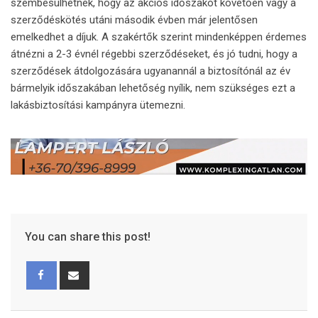
szembesülhetnek, hogy az akciós időszakot követően vagy a
szerződéskötés utáni második évben már jelentősen
emelkedhet a díjuk. A szakértők szerint mindenképpen érdemes
átnézni a 2-3 évnél régebbi szerződéseket, és jó tudni, hogy a
szerződések átdolgozására ugyanannál a biztosítónál az év
bármelyik időszakában lehetőség nyílik, nem szükséges ezt a
lakásbiztosítási kampányra ütemezni.
You can share this post!