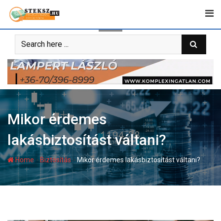
Skip
to
content
Mikor érdemes
lakásbiztosítást váltani?
-
-
Home
Biztosítás
Mikor érdemes lakásbiztosítást váltani?