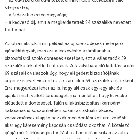
kiterjesztés,
– a fedezeti összeg nagysága,
– a kedvező díj, amit a megkérdezettek 84 százaléka nevezett
fontosnak.
Az olyan akciók, mint például az új szerződések mellé járó
ajándéktárgyak, messze a legkevésbé számítanak a
biztosításról szóló döntések esetében, ezt a válaszadók 59
százaléka tekintette fontosnak. A tavalyi hasonló kutatás során
69 százalék válaszolt úgy, hogy elégedett biztosítójának
ügyintézésével, viszont ez a szám idén 59 százalékra csökkent.
Erre magyarázat lehet az is, hogy aki csak egy-egy akciós
ajánlat miatt váltott társaságot, ma már lehet, hogy kevésbé
elégedett a döntésével. Talán a lakásbiztosítási kampány
hatásának is köszönhetően sokan az aktuális akciók,
kedvezmények alapján hozzák meg döntésüket, ami később,
akár egy káresemény kapcsán csalódást okozhat. A kötelező
gépjármű-felelősségbiztosításhoz hasonlóan sokan azzal is