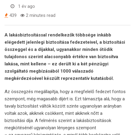
1 év ago
439
2 minutes read
A lakásbiztosítással rendelkezők többsége inkább
elégedett jelenlegi biztosítása fedezeteivel, a biztosítási
összeggel és a díjakkal, ugyanakkor minden ötödik
tulajdonos szerint alacsonyabb értékre van biztosítva
lakása, mint kellene – ez derült ki a két pénzügyi
szolgáltató megbízásából 1000 válaszadó
megkérdezésével készült reprezentatív kutatásból.
Az összegzés megállapítja, hogy a megfelelő fedezet fontos
szempont, még magasabb díjért is. Ezt támasztja alá, hogy a
tavaly biztosítást váltók között szinte ugyanolyan arányban
voltak azok, akiknek csökkent, mint akiknek nőtt a
biztosítási díja. A felmérés szerint a lakásbiztosítások
megkötésénél ugyanolyan lényeges szempont
– az egyszerű kárügyintézés, a minél több kockázatra való