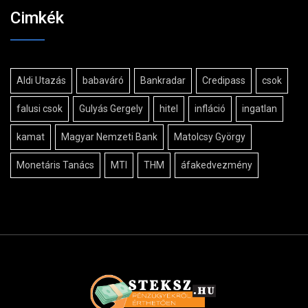
Cimkék
Aldi Utazás
babaváró
Bankradar
Credipass
csok
falusi csok
Gulyás Gergely
hitel
infláció
ingatlan
kamat
Magyar Nemzeti Bank
Matolcsy György
Monetáris Tanács
MTI
THM
áfakedvezmény