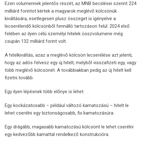
Ezen volumennek jelentős részét, az MNB becslései szerint 224
milliárd forintot kértek a magyarok meglévő kölcsönük
kiváltására, esetlegesen plusz összeget is igényelve a
lecserélendő kölcsönből fennálló tartozáson felül. 2024 első
felében az ilyen célú személyi hitelek összvolumene még
csupán 132 milliárd forint volt.
A hitelkiváltás, azaz a meglévő kölcsön lecserélése azt jelenti,
hogy az adós felvesz egy új hitelt, melyből visszafizeti egy, vagy
több meglévő kölcsönét. A továbbiakban pedig az új hitelt kell
fizetni tovább.
Egy ilyen lépésnek több előnye is lehet:
Egy kockázatosabb – például változó kamatozású – hitelt le
lehet cserélni egy biztonságosabb, fix kamatozásúra.
Egy drágább, magasabb kamatozású kölcsönt le lehet cserélni
egy kedvezőbb kamattal rendelkező konstrukcióra.