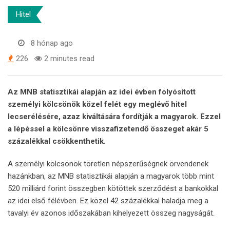
Hitel
8 hónap ago
226
2 minutes read
Az MNB statisztikái alapján az idei évben folyósított
személyi kölcsönök közel felét egy meglévő hitel
lecserélésére, azaz kiváltására fordítják a magyarok. Ezzel
a lépéssel a kölcsönre visszafizetendő összeget akár 5
százalékkal csökkenthetik.
A személyi kölcsönök töretlen népszerűségnek örvendenek
hazánkban, az MNB statisztikái alapján a magyarok több mint
520 milliárd forint összegben kötöttek szerződést a bankokkal
az idei első félévben. Ez közel 42 százalékkal haladja meg a
tavalyi év azonos időszakában kihelyezett összeg nagyságát.