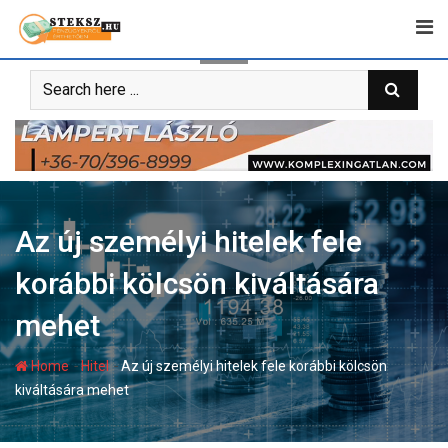
Skip
to
content
Az új személyi hitelek fele
korábbi kölcsön kiváltására
mehet
-
-
Home
Hitel
Az új személyi hitelek fele korábbi kölcsön
kiváltására mehet