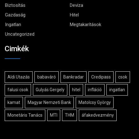
Biztosítás
Deviza
Gazdaság
Hitel
Ingatlan
Megtakarítások
Uncategorized
Cimkék
Aldi Utazás
babaváró
Bankradar
Credipass
csok
falusi csok
Gulyás Gergely
hitel
infláció
ingatlan
kamat
Magyar Nemzeti Bank
Matolcsy György
Monetáris Tanács
MTI
THM
áfakedvezmény