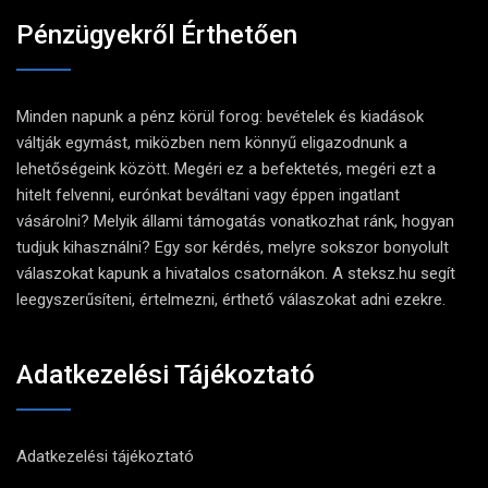
Pénzügyekről Érthetően
Minden napunk a pénz körül forog: bevételek és kiadások
váltják egymást, miközben nem könnyű eligazodnunk a
lehetőségeink között. Megéri ez a befektetés, megéri ezt a
hitelt felvenni, eurónkat beváltani vagy éppen ingatlant
vásárolni? Melyik állami támogatás vonatkozhat ránk, hogyan
tudjuk kihasználni? Egy sor kérdés, melyre sokszor bonyolult
válaszokat kapunk a hivatalos csatornákon. A steksz.hu segít
leegyszerűsíteni, értelmezni, érthető válaszokat adni ezekre.
Adatkezelési Tájékoztató
Adatkezelési tájékoztató