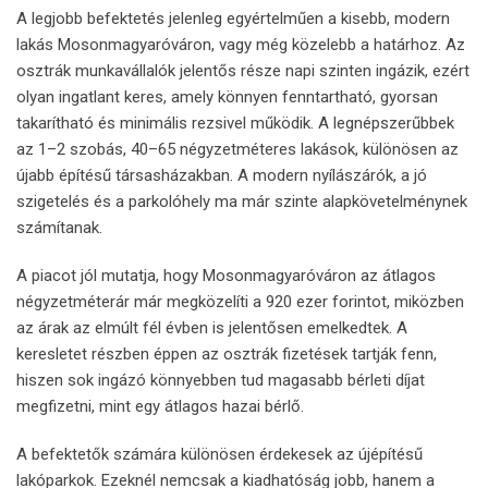
A legjobb befektetés jelenleg egyértelműen a kisebb, modern
lakás Mosonmagyaróváron, vagy még közelebb a határhoz. Az
osztrák munkavállalók jelentős része napi szinten ingázik, ezért
olyan ingatlant keres, amely könnyen fenntartható, gyorsan
takarítható és minimális rezsivel működik. A legnépszerűbbek
az 1–2 szobás, 40–65 négyzetméteres lakások, különösen az
újabb építésű társasházakban. A modern nyílászárók, a jó
szigetelés és a parkolóhely ma már szinte alapkövetelménynek
számítanak.
A piacot jól mutatja, hogy Mosonmagyaróváron az átlagos
négyzetméterár már megközelíti a 920 ezer forintot, miközben
az árak az elmúlt fél évben is jelentősen emelkedtek. A
keresletet részben éppen az osztrák fizetések tartják fenn,
hiszen sok ingázó könnyebben tud magasabb bérleti díjat
megfizetni, mint egy átlagos hazai bérlő.
A befektetők számára különösen érdekesek az újépítésű
lakóparkok. Ezeknél nemcsak a kiadhatóság jobb, hanem a