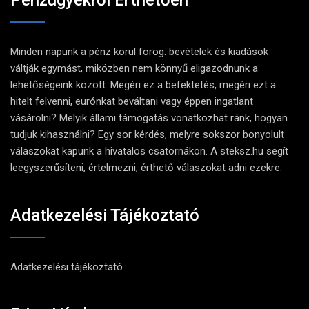
Pénzügyekről Érthetően
Minden napunk a pénz körül forog: bevételek és kiadások
váltják egymást, miközben nem könnyű eligazodnunk a
lehetőségeink között. Megéri ez a befektetés, megéri ezt a
hitelt felvenni, eurónkat beváltani vagy éppen ingatlant
vásárolni? Melyik állami támogatás vonatkozhat ránk, hogyan
tudjuk kihasználni? Egy sor kérdés, melyre sokszor bonyolult
válaszokat kapunk a hivatalos csatornákon. A steksz.hu segít
leegyszerűsíteni, értelmezni, érthető válaszokat adni ezekre.
Adatkezelési Tájékoztató
Adatkezelési tájékoztató