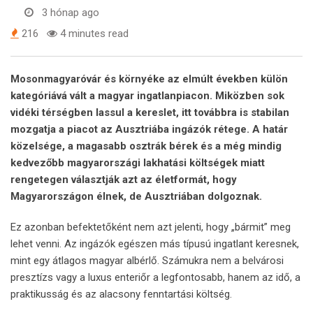
3 hónap ago
216
4 minutes read
Mosonmagyaróvár és környéke az elmúlt években külön
kategóriává vált a magyar ingatlanpiacon. Miközben sok
vidéki térségben lassul a kereslet, itt továbbra is stabilan
mozgatja a piacot az Ausztriába ingázók rétege. A határ
közelsége, a magasabb osztrák bérek és a még mindig
kedvezőbb magyarországi lakhatási költségek miatt
rengetegen választják azt az életformát, hogy
Magyarországon élnek, de Ausztriában dolgoznak.
Ez azonban befektetőként nem azt jelenti, hogy „bármit” meg
lehet venni. Az ingázók egészen más típusú ingatlant keresnek,
mint egy átlagos magyar albérlő. Számukra nem a belvárosi
presztízs vagy a luxus enteriőr a legfontosabb, hanem az idő, a
praktikusság és az alacsony fenntartási költség.