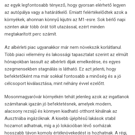
az egyik legfontosabb tényező, hogy gyorsan elérhető legyen
az autópálya vagy a határátkelő. Emiatt felértékelődtek azok a
környékek, ahonnan könnyű kijutni az M1-esre. Sok bérlő napi
szinten akár több órát tölt utazással, ezért minden
megtakarított perc számít.
Az albérleti piac ugyanakkor már nem növekszik korlátlanul.
Több piaci vélemény és lakossági tapasztalat szerint az elmúlt
hónapokban lassult az albérleti díjak emelkedése, és egyes
szegmensekben stagnálás is látható. Ez azt jelenti, hogy
befektetőként ma már sokkal fontosabb a minőség és a jó
célcsoport kiválasztása, mint néhány évvel ezelőtt.
Mosonmagyaróvár környékén tehát jelenleg azok az ingatlanok
számítanak igazán jó befektetésnek, amelyek modern,
alacsony rezsijű és könnyen kiadható otthont kínálnak az
Ausztriába ingázóknak. A kisebb újépítésű lakások stabil
hozamot adhatnak, míg a jó lokációban lévő sorházak
hosszabb távon komoly értéknövekedést is hozhatnak. A régi,