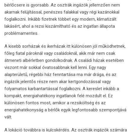
bérlőcsere is gyorsabb. Az osztrák ingázók jellemzően nem
akarnak felújítással, penészes falakkal vagy régi kazánokkal
foglalkozni. Inkább fizetnek többet egy modern, klimatizált
lakásért, ahol a rezsi kiszámítható és az ingatlan állapota
problémamentes.
A kisebb sorházak és ikerházak itt különösen jól működhetnek,
főleg fiatal pároknál vagy családoknál, akik már nem csak
átmeneti albérletben gondolkodnak. A családi házak esetében
viszont már sokkal óvatosabbnak kell lenni. Egy nagy
alapterületű, régebbi ház fenntartása ma már drága, és az
ingázók jelentős része nem akar kertgondozással vagy
folyamatos karbantartással foglalkozni. A kereslet inkább a
kompakt, energiahatékony ingatlanok felé mozdult el. Ez
különösen fontos most, amikor a rezsiköltség és az
energiahatékonyság a bérlők egyik legfontosabb szempontjává
vált.
A lokáció továbbra is kulcskérdés. Az osztrák ingázók számára