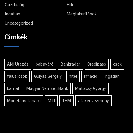
Gazdaság
Hitel
Ingatlan
Megtakarítások
Uncategorized
Cimkék
Aldi Utazás
babaváró
Bankradar
Credipass
csok
falusi csok
Gulyás Gergely
hitel
infláció
ingatlan
kamat
Magyar Nemzeti Bank
Matolcsy György
Monetáris Tanács
MTI
THM
áfakedvezmény