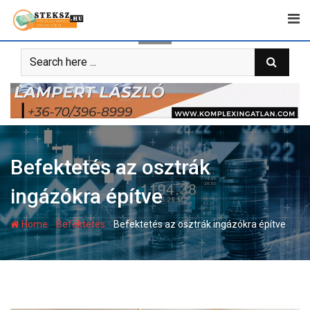
Skip
to
content
Befektetés az osztrák
ingázókra építve
-
-
Home
Befektetés
Befektetés az osztrák ingázókra építve