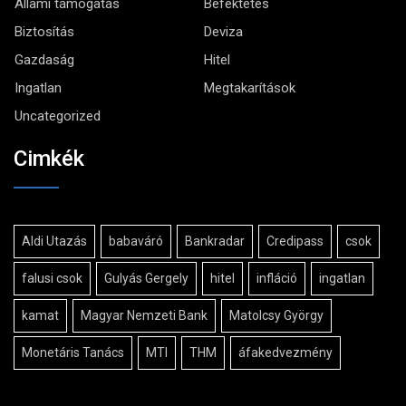
Állami támogatás
Befektetés
Biztosítás
Deviza
Gazdaság
Hitel
Ingatlan
Megtakarítások
Uncategorized
Cimkék
Aldi Utazás
babaváró
Bankradar
Credipass
csok
falusi csok
Gulyás Gergely
hitel
infláció
ingatlan
kamat
Magyar Nemzeti Bank
Matolcsy György
Monetáris Tanács
MTI
THM
áfakedvezmény