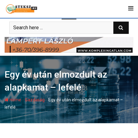
Skip
to
content
Egy év után elmozdult az
alapkamat – lefelé
-
-
Home
Gazdaság
Egy év után elmozdult az alapkamat –
lefelé