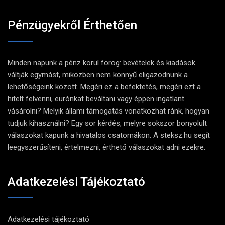
Pénzügyekről Érthetően
Minden napunk a pénz körül forog: bevételek és kiadások
váltják egymást, miközben nem könnyű eligazodnunk a
lehetőségeink között. Megéri ez a befektetés, megéri ezt a
hitelt felvenni, eurónkat beváltani vagy éppen ingatlant
vásárolni? Melyik állami támogatás vonatkozhat ránk, hogyan
tudjuk kihasználni? Egy sor kérdés, melyre sokszor bonyolult
válaszokat kapunk a hivatalos csatornákon. A steksz.hu segít
leegyszerűsíteni, értelmezni, érthető válaszokat adni ezekre.
Adatkezelési Tájékoztató
Adatkezelési tájékoztató