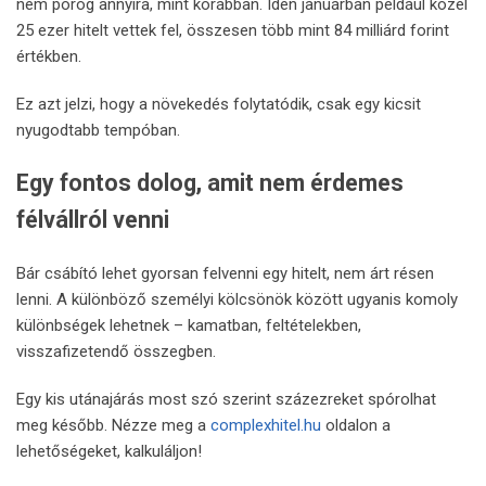
nem pörög annyira, mint korábban. Idén januárban például közel
25 ezer hitelt vettek fel, összesen több mint 84 milliárd forint
értékben.
Ez azt jelzi, hogy a növekedés folytatódik, csak egy kicsit
nyugodtabb tempóban.
Egy fontos dolog, amit nem érdemes
félvállról venni
Bár csábító lehet gyorsan felvenni egy hitelt, nem árt résen
lenni. A különböző személyi kölcsönök között ugyanis komoly
különbségek lehetnek – kamatban, feltételekben,
visszafizetendő összegben.
Egy kis utánajárás most szó szerint százezreket spórolhat
meg később. Nézze meg a
complexhitel.hu
oldalon a
lehetőségeket, kalkuláljon!