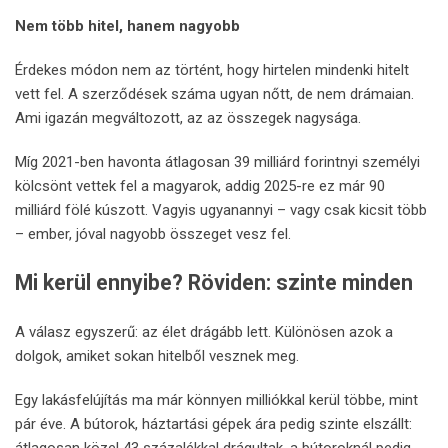
Nem több hitel, hanem nagyobb
Érdekes módon nem az történt, hogy hirtelen mindenki hitelt
vett fel. A szerződések száma ugyan nőtt, de nem drámaian.
Ami igazán megváltozott, az az összegek nagysága.
Míg 2021-ben havonta átlagosan 39 milliárd forintnyi személyi
kölcsönt vettek fel a magyarok, addig 2025-re ez már 90
milliárd fölé kúszott. Vagyis ugyanannyi – vagy csak kicsit több
– ember, jóval nagyobb összeget vesz fel.
Mi kerül ennyibe? Röviden: szinte minden
A válasz egyszerű: az élet drágább lett. Különösen azok a
dolgok, amiket sokan hitelből vesznek meg.
Egy lakásfelújítás ma már könnyen milliókkal kerül többe, mint
pár éve. A bútorok, háztartási gépek ára pedig szinte elszállt: