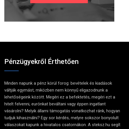
Pénzügyekről Érthetően
Minden napunk a pénz körül forog: bevételek és kiadások
váltják egymást, miközben nem könnyű eligazodnunk a
lehetőségeink között. Megéri ez a befektetés, megéri ezt a
hitelt felvenni, eurónkat beváltani vagy éppen ingatlant
vásárolni? Melyik állami támogatás vonatkozhat ránk, hogyan
tudjuk kihasználni? Egy sor kérdés, melyre sokszor bonyolult
válaszokat kapunk a hivatalos csatornákon. A steksz.hu segít