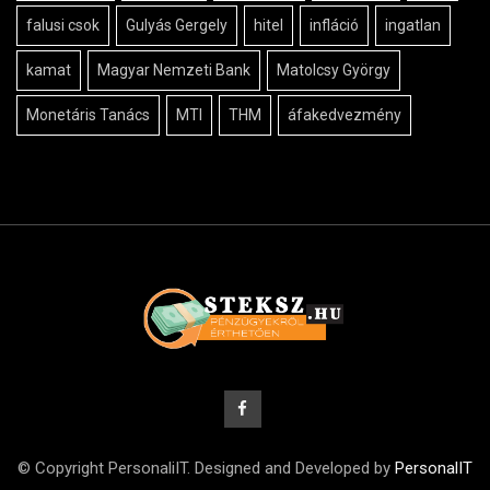
falusi csok
Gulyás Gergely
hitel
infláció
ingatlan
kamat
Magyar Nemzeti Bank
Matolcsy György
Monetáris Tanács
MTI
THM
áfakedvezmény
© Copyright PersonaliIT. Designed and Developed by
PersonalIT