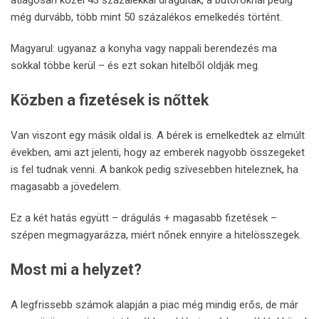
átlagosan közel 43 százalékkal drágultak, a bútoroknál pedig
még durvább, több mint 50 százalékos emelkedés történt.
Magyarul: ugyanaz a konyha vagy nappali berendezés ma
sokkal többe kerül – és ezt sokan hitelből oldják meg.
Közben a fizetések is nőttek
Van viszont egy másik oldal is. A bérek is emelkedtek az elmúlt
években, ami azt jelenti, hogy az emberek nagyobb összegeket
is fel tudnak venni. A bankok pedig szívesebben hiteleznek, ha
magasabb a jövedelem.
Ez a két hatás együtt – drágulás + magasabb fizetések –
szépen megmagyarázza, miért nőnek ennyire a hitelösszegek.
Most mi a helyzet?
A legfrissebb számok alapján a piac még mindig erős, de már