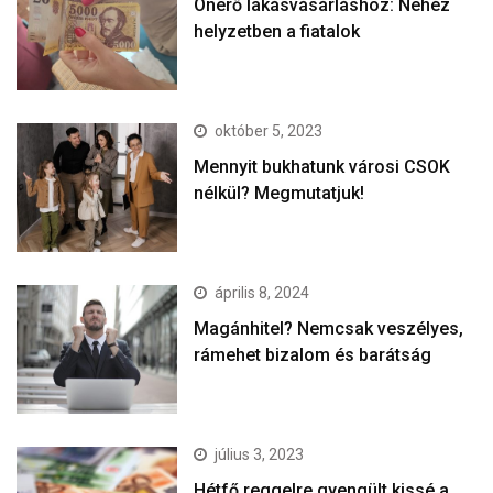
Önerő lakásvásárláshoz: Nehéz
helyzetben a fiatalok
október 5, 2023
Mennyit bukhatunk városi CSOK
nélkül? Megmutatjuk!
április 8, 2024
Magánhitel? Nemcsak veszélyes,
rámehet bizalom és barátság
július 3, 2023
Hétfő reggelre gyengült kissé a