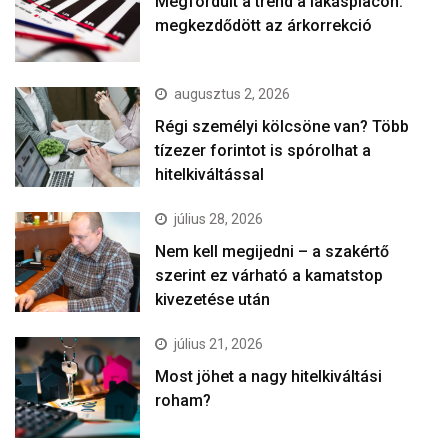
Megfordult a trend a lakáspiacon:
megkezdődött az árkorrekció
augusztus 2, 2026
Régi személyi kölcsöne van? Több
tízezer forintot is spórolhat a
hitelkiváltással
július 28, 2026
Nem kell megijedni – a szakértő
szerint ez várható a kamatstop
kivezetése után
július 21, 2026
Most jöhet a nagy hitelkiváltási
roham?