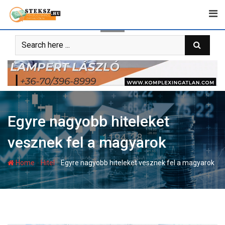
Skip
to
content
Egyre nagyobb hiteleket
vesznek fel a magyarok
-
-
Home
Hitel
Egyre nagyobb hiteleket vesznek fel a magyarok