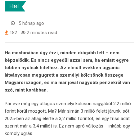
Hitel
5 hónap ago
182
2 minutes read
Ha mostanában úgy érzi, minden drágább lett – nem
képzelődik. És nincs egyedül azzal sem, ha emiatt egyre
többen nyúlnak hitelhez. Az elmúlt években ugyanis
látványosan megugrott a személyi kölcsönök összege
Magyarországon, és ma már jóval nagyobb pénzekről van
szó, mint korábban.
Pár éve még egy átlagos személyi kölcsön nagyjából 2,2 millió
forint körül mozgott. Ma? Már simán 3 millió felett járunk, sőt
2025-ben az átlag elérte a 3,2 millió forintot, és egy friss adat
szerint már a 3,4 milliót is. Ez nem apró változás – inkább egy
komoly ugrás.