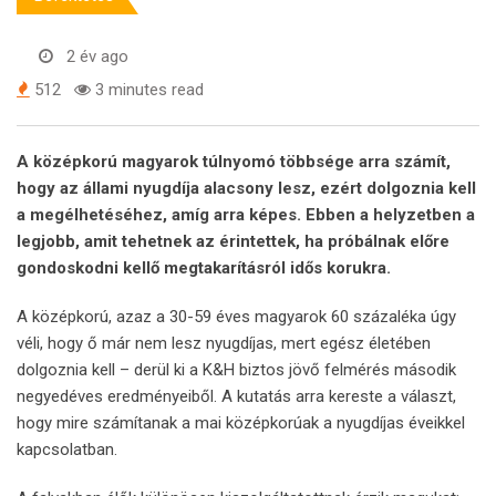
2 év ago
512
3 minutes read
A középkorú magyarok túlnyomó többsége arra számít,
hogy az állami nyugdíja alacsony lesz, ezért dolgoznia kell
a megélhetéséhez, amíg arra képes. Ebben a helyzetben a
legjobb, amit tehetnek az érintettek, ha próbálnak előre
gondoskodni kellő megtakarításról idős korukra.
A középkorú, azaz a 30-59 éves magyarok
60 százaléka úgy
véli, hogy ő már nem lesz nyugdíjas, mert egész életében
dolgoznia kell
– derül ki a K&H biztos jövő felmérés második
negyedéves eredményeiből. A kutatás arra kereste a választ,
hogy mire számítanak a mai középkorúak a nyugdíjas éveikkel
kapcsolatban.