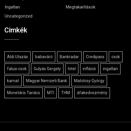
Ingatlan
Megtakarítások
Uncategorized
Cimkék
Aldi Utazás
babaváró
Bankradar
Credipass
csok
falusi csok
Gulyás Gergely
hitel
infláció
ingatlan
kamat
Magyar Nemzeti Bank
Matolcsy György
Monetáris Tanács
MTI
THM
áfakedvezmény