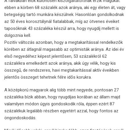
A falvakban élők különösen kiszolgáltatottnak érzik magukat:
ebben a körben 68 százalék azok aránya, aki egy életen át, vagy
betegségig tartó munkára készülnek. Hasonlóan gondolkodnak
az 50 éves korosztálynál fiatalabbak, míg az ötvenes éveiket
taposóknak 43 százaléka készül arra, hogy nyugdíj mellett is
dolgoznia kell.
Pozitív változás azonban, hogy a megtakarítással rendelkezők
körében az átlagnál magasabb az optimisták aránya. Az idei év
első negyedéhez képest jelentősen, 53 százalékról 62
százalékra emelkedett azok aránya, akik úgy vélik, hogy kis
összegű, de rendszeres, havi megtakarítással aktív éveikben
jelentős összeget tehetnek félre idős korukra.
A középkorú magyarok alig több mint negyede, pontosan 27
százaléka bízik abban, hogy nyugdíjas korában az állam majd
valamilyen módon úgyis gondoskodik róla, éppen ezért
87
százalékuk legalább részben egyetért azzal, hogy fontos az
öngondoskodás.