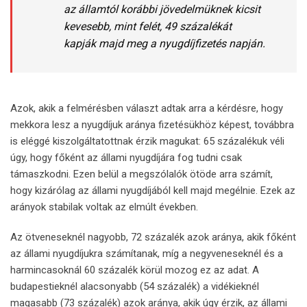
az államtól korábbi jövedelmüknek kicsit
kevesebb, mint felét, 49 százalékát
kapják majd meg a nyugdíjfizetés napján.
Azok, akik a felmérésben választ adtak arra a kérdésre, hogy
mekkora lesz a nyugdíjuk aránya fizetésükhöz képest, továbbra
is eléggé kiszolgáltatottnak érzik magukat: 65 százalékuk véli
úgy, hogy főként az állami nyugdíjára fog tudni csak
támaszkodni. Ezen belül a megszólalók ötöde arra számít,
hogy kizárólag az állami nyugdíjából kell majd megélnie. Ezek az
arányok stabilak voltak az elmúlt években.
Az ötveneseknél nagyobb, 72 százalék azok aránya, akik főként
az állami nyugdíjukra számítanak, míg a negyveneseknél és a
harmincasoknál 60 százalék körül mozog ez az adat. A
budapestieknél alacsonyabb (54 százalék) a vidékieknél
magasabb (73 százalék) azok aránya, akik úgy érzik, az állami