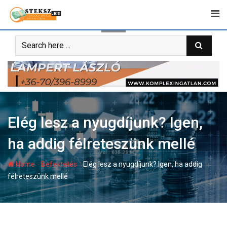
Skip
to
content
Elég lesz a nyugdíjunk? Igen,
ha addig félreteszünk mellé
-
-
Home
Befektetés
Elég lesz a nyugdíjunk? Igen, ha addig
félreteszünk mellé