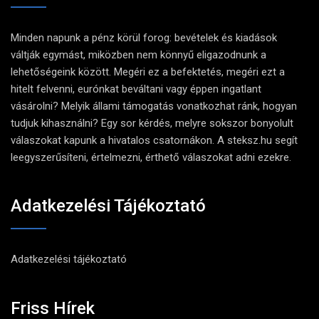
Minden napunk a pénz körül forog: bevételek és kiadások
váltják egymást, miközben nem könnyű eligazodnunk a
lehetőségeink között. Megéri ez a befektetés, megéri ezt a
hitelt felvenni, eurónkat beváltani vagy éppen ingatlant
vásárolni? Melyik állami támogatás vonatkozhat ránk, hogyan
tudjuk kihasználni? Egy sor kérdés, melyre sokszor bonyolult
válaszokat kapunk a hivatalos csatornákon. A steksz.hu segít
leegyszerűsíteni, értelmezni, érthető válaszokat adni ezekre.
Adatkezelési Tájékoztató
Adatkezelési tájékoztató
Friss Hírek