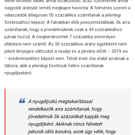
Minél idősebb valaki, annál bizakodóbb,
azaz fizetésének annál
nagyobb arányát reméli megkapni havonta. A felmérés szerint a
válaszadók átlagosan 50 százalékra számítanak a jelenlegi
fizetésükhöz képest. A falvakban élők pesszimistábbak, ők arra
számítanak, hogy a jövedelmüknek csak a 44 százalékához
jutnak hozzá. A megkérdezettek 7 százaléka semmilyen
ellátásra nem számít. Az 50 százalékos arány egyébként nem
jelent lényeges változást a tavalyi és a járvány előtti – 2019-es
– eredményekhez képest sem. Tehát évek óta stabil azoknak a
tábora, akik a jelenlegi fizetésük felére számítanak
nyugdíjasként.
A nyugdíjcélú megtakarítással
rendelkezők arra számítanak, hogy
jövedelmük 56 százalékát kapják meg
nyugdíjként.
Akiknek nincs félretett
pénzük idős korukra, azok úgy vélik, hogy