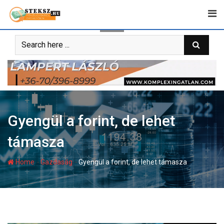
Skip
to
content
Gyengül a forint, de lehet
támasza
-
-
Home
Gazdaság
Gyengül a forint, de lehet támasza