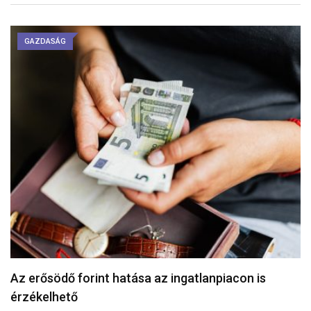
GAZDASÁG
A pénz és a megtakarítás nehéz téma
február 15, 2026