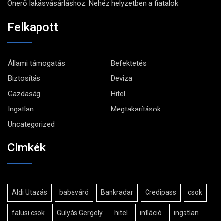
Önerő lakásvásárláshoz: Nehéz helyzetben a fiatalok
Felkapott
Állami támogatás
Befektetés
Biztosítás
Deviza
Gazdaság
Hitel
Ingatlan
Megtakarítások
Uncategorized
Cimkék
Aldi Utazás
babaváró
Bankradar
Credipass
csok
falusi csok
Gulyás Gergely
hitel
infláció
ingatlan