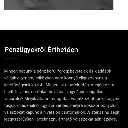
Pénzügyekről Érthetően
Minden napunk a pénz körül forog: bevételek és kiadások
váltják egymást, miközben nem könnyű eligazodnunk a
lehetőségeink között. Megéri ez a befektetés, megéri ezt a
hitelt felvenni, eurónkat beváltani vagy éppen ingatlant
vásárolni? Melyik állami támogatás vonatkozhat ránk, hogyan
tudjuk kihasználni? Egy sor kérdés, melyre sokszor bonyolult
válaszokat kapunk a hivatalos csatornákon. A steksz.hu segít
leegyszerűsíteni, értelmezni, érthető válaszokat adni ezekre.