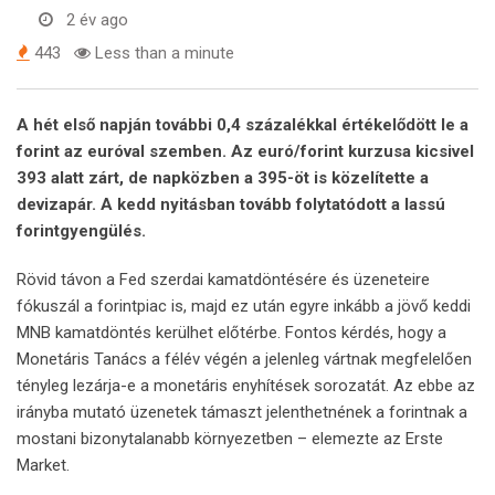
2 év ago
443
Less than a minute
A hét első napján további 0,4 százalékkal értékelődött le a
forint az euróval szemben. Az euró/forint kurzusa kicsivel
393 alatt zárt, de napközben a 395-öt is közelítette a
devizapár. A kedd nyitásban tovább folytatódott a lassú
forintgyengülés.
Rövid távon a Fed szerdai kamatdöntésére és üzeneteire
fókuszál a forintpiac is, majd ez után egyre inkább a jövő keddi
MNB kamatdöntés kerülhet előtérbe. Fontos kérdés, hogy a
Monetáris Tanács a félév végén a jelenleg vártnak megfelelően
tényleg lezárja-e a monetáris enyhítések sorozatát. Az ebbe az
irányba mutató üzenetek támaszt jelenthetnének a forintnak a
mostani bizonytalanabb környezetben – elemezte az Erste
Market.