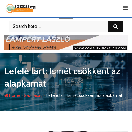
Skip
to
content
Lefelé tart: Ismét csökkent az
alapkamat
-
-
Home
Gazdaság
Lefelé tart: Ismét csökkent az alapkamat