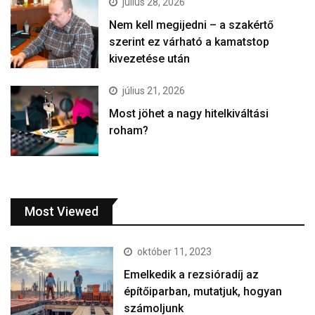
július 28, 2026
Nem kell megijedni – a szakértő
szerint ez várható a kamatstop
kivezetése után
július 21, 2026
Most jöhet a nagy hitelkiváltási
roham?
Most Viewed
október 11, 2023
Emelkedik a rezsióradíj az
építőiparban, mutatjuk, hogyan
számoljunk