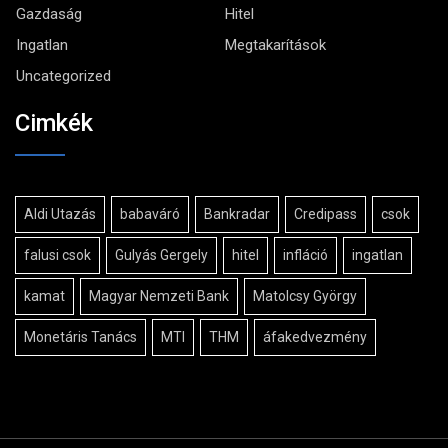
Gazdaság
Hitel
Ingatlan
Megtakarítások
Uncategorized
Cimkék
Aldi Utazás
babaváró
Bankradar
Credipass
csok
falusi csok
Gulyás Gergely
hitel
infláció
ingatlan
kamat
Magyar Nemzeti Bank
Matolcsy György
Monetáris Tanács
MTI
THM
áfakedvezmény