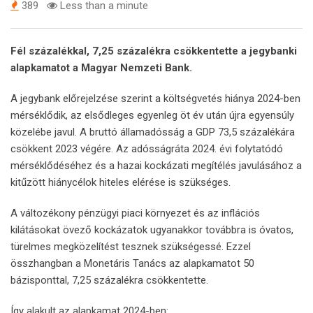
389
Less than a minute
Fél százalékkal, 7,25 százalékra csökkentette a jegybanki
alapkamatot a Magyar Nemzeti Bank.
A jegybank előrejelzése szerint a költségvetés hiánya 2024-ben
mérséklődik, az elsődleges egyenleg öt év után újra egyensúly
közelébe javul. A bruttó államadósság a GDP 73,5 százalékára
csökkent 2023 végére. Az adósságráta 2024. évi folytatódó
mérséklődéséhez és a hazai kockázati megítélés javulásához a
kitűzött hiánycélok hiteles elérése is szükséges.
A változékony pénzügyi piaci környezet és az inflációs
kilátásokat övező kockázatok ugyanakkor továbbra is óvatos,
türelmes megközelítést tesznek szükségessé. Ezzel
összhangban a Monetáris Tanács az alapkamatot 50
bázisponttal, 7,25 százalékra csökkentette.
Így alakult az alapkamat 2024-ben: