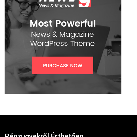
Pénzügyekről Érthetően