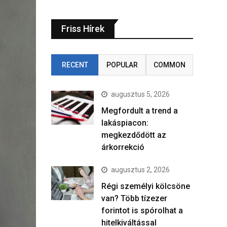
Friss Hírek
RECENT
POPULAR
COMMON
augusztus 5, 2026
Megfordult a trend a
lakáspiacon:
megkezdődött az
árkorrekció
augusztus 2, 2026
Régi személyi kölcsöne
van? Több tízezer
forintot is spórolhat a
hitelkiváltással