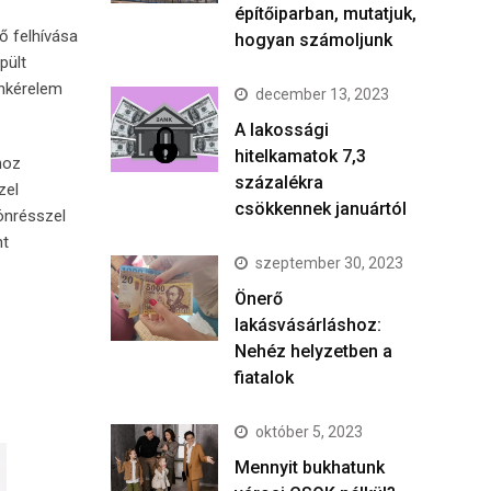
építőiparban, mutatjuk,
ő felhívása
hogyan számoljunk
pült
önkérelem
december 13, 2023
A lakossági
hitelkamatok 7,3
hoz
százalékra
zel
csökkennek januártól
 önrésszel
nt
szeptember 30, 2023
Önerő
lakásvásárláshoz:
Nehéz helyzetben a
fiatalok
október 5, 2023
Mennyit bukhatunk