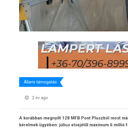
Állami támogatás
2 év ago
A korábban megnyílt 128 MFB Pont Pluszból most már 
kérelmek ügyében: július elsejétől maximum 6 millió fo