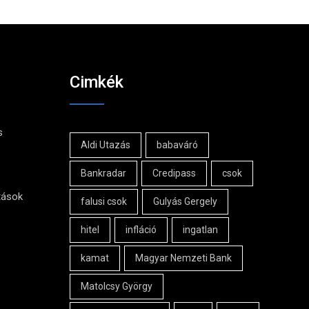
Cimkék
s
Aldi Utazás
babaváró
Bankradar
Credipass
csok
tások
falusi csok
Gulyás Gergely
hitel
infláció
ingatlan
kamat
Magyar Nemzeti Bank
Matolcsy György