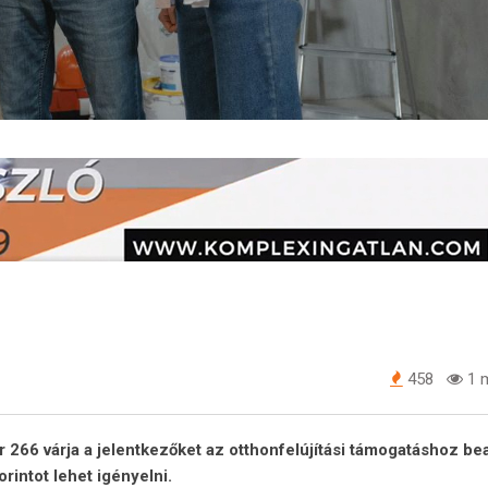
458
1 m
266 várja a jelentkezőket az otthonfelújítási támogatáshoz b
rintot lehet igényelni.