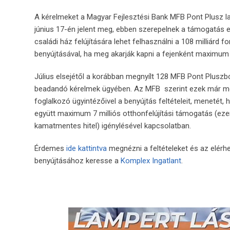
A kérelmeket a Magyar Fejlesztési Bank MFB Pont Plusz l
június 17-én jelent meg,
ebben szerepelnek a támogatás eln
családi ház felújítására lehet felhasználni a 108 milliárd
benyújtásával, ha meg akarják kapni a fejenként maximum 
Július elsejétől a korábban megnyílt 128 MFB Pont Pluszb
beadandó kérelmek ügyében. Az MFB szerint ezek már most
foglalkozó ügyintézőivel a benyújtás feltételeit, menetét,
együtt maximum 7 milliós otthonfelújítási támogatás (ezen b
kamatmentes hitel) igénylésével kapcsolatban.
Érdemes
ide kattintva
megnézni a feltételeket és az elér
benyújtásához keresse a
Komplex Ingatlant
.