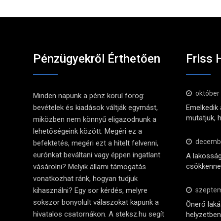
Pénzügyekről Érthetően
Friss 
október
Minden napunk a pénz körül forog:
bevételek és kiadások váltják egymást,
Emelkedik a
mutatjuk, 
miközben nem könnyű eligazodnunk a
lehetőségeink között. Megéri ez a
decembe
befektetés, megéri ezt a hitelt felvenni,
eurónkat beváltani vagy éppen ingatlant
A lakosság
csökkennek
vásárolni? Melyik állami támogatás
vonatkozhat ránk, hogyan tudjuk
kihasználni? Egy sor kérdés, melyre
szeptem
sokszor bonyolult válaszokat kapunk a
Önerő lak
hivatalos csatornákon. A steksz.hu segít
helyzetben 