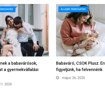
TÁMOGATÁS
ÁLLAMI TÁMOGATÁS
rnek a babavárósok,
Babaváró, CSOK Plusz: Er
at a gyermekvállalási
figyeljünk, ha felvennénk
május 26, 2026
11, 2026