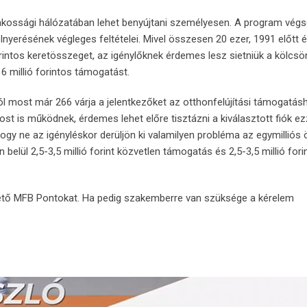
akossági hálózatában lehet benyújtani személyesen. A program végs
yerésének végleges feltételei. Mivel összesen 20 ezer, 1991 előtt é
 forintos keretösszeget, az igénylőknek érdemes lesz sietniük a kölcs
6 millió forintos támogatást.
ól most már 266 várja a jelentkezőket az otthonfelújítási támogatás
 is működnek, érdemes lehet előre tisztázni a kiválasztott fiók ez
 hogy ne az igényléskor derüljön ki valamilyen probléma az egymilliós
elül 2,5-3,5 millió forint közvetlen támogatás és 2,5-3,5 millió fori
hető MFB Pontokat. Ha pedig szakemberre van szüksége a kérelem