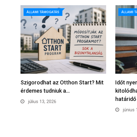
ÁLLAMI TÁMOGATÁS
ÁLLAMI 
Szigorodhat az Otthon Start? Mit
Időt nye
érdemes tudniuk a…
kitolódh
határidő
július 13, 2026
június 