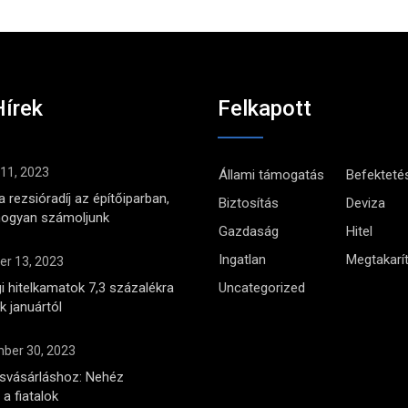
Hírek
Felkapott
 11, 2023
Állami támogatás
Befekteté
 rezsióradíj az építőiparban,
Biztosítás
Deviza
hogyan számoljunk
Gazdaság
Hitel
Ingatlan
Megtakarí
r 13, 2023
i hitelkamatok 7,3 százalékra
Uncategorized
 januártól
ber 30, 2023
ásvásárláshoz: Nehéz
a fiatalok