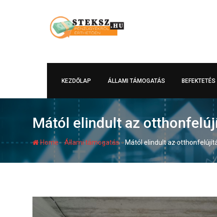
Skip
to
content
KEZDŐLAP
ÁLLAMI TÁMOGATÁS
BEFEKTETÉS
Mától elindult az otthonfelúj
-
-
Home
Állami támogatás
Mától elindult az otthonfelújít