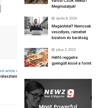
városi CSOK nélkül?
Megmutatjuk!
április 8, 2024
Magánhitel? Nemcsak
veszélyes, rámehet
bizalom és barátság
július 3, 2023
Hétfő reggelre
gyengült kissé a forint
ext article
választani