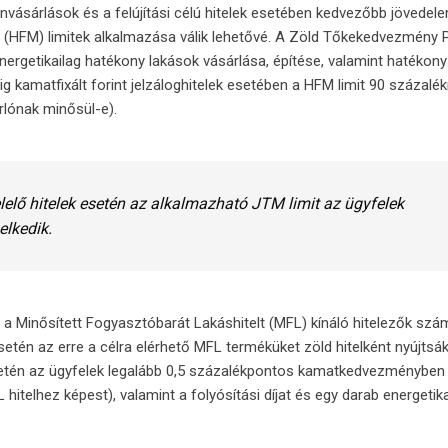
anvásárlások és a felújítási célú hitelek esetében kedvezőbb jövede
ató (HFM) limitek alkalmazása válik lehetővé. A Zöld Tőkekedvezmény
nergetikailag hatékony lakások vásárlása, építése, valamint hatékony
vig kamatfixált forint jelzáloghitelek esetében a HFM limit 90 százalék
rlónak minősül-e).
elő hitelek esetén az alkalmazható JTM limit az ügyfelek
elkedik.
i a Minősített Fogyasztóbarát Lakáshitelt (MFL) kínáló hitelezők szá
setén az erre a célra elérhető MFL terméküket zöld hitelként nyújtsák
e esetén az ügyfelek legalább 0,5 százalékpontos kamatkedvezményben 
hitelhez képest), valamint a folyósítási díjat és egy darab energetika