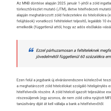
Az MNB döntése alapján 2025. január 1-jétől a zöld ingatl
törlesztőrészlet mutató (JTM), illetve hitelfedezeti mut
alapján meghatározott zöld fedezetekre és hitelcélokra (e
felújítások) vonatkozó feltételeket teljesítő, legalább 10 é
emelkedik (függetlenül attól, hogy az adós elsőlakás-vásá
Ezzel párhuzamosan a feltételeknek megfel
jövedelmétől függetlenül 60 százalékra em
Ezen felül a jegybank új elvárásrendszere kötelezővé tesz
a meghatározott zöld hitelcélokat szolgáló hiteligénylés e
hitelfelvevők részére. A zöld hitelcél igazolt teljesülés
részesüljenek (egy azonos, de nem zöld célra nyújtott MFL 
tanúsítvány díját át kell vállalja a bank a hitelfelvevőtől.