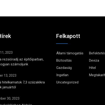
Hírek
Felkapott
 11, 2023
Állami támogatás
Befekteté
 rezsióradíj az építőiparban,
Biztosítás
Deviza
hogyan számoljunk
Gazdaság
Hitel
Ingatlan
Megtakarí
r 13, 2023
i hitelkamatok 7,3 százalékra
Uncategorized
 januártól
ber 30, 2023