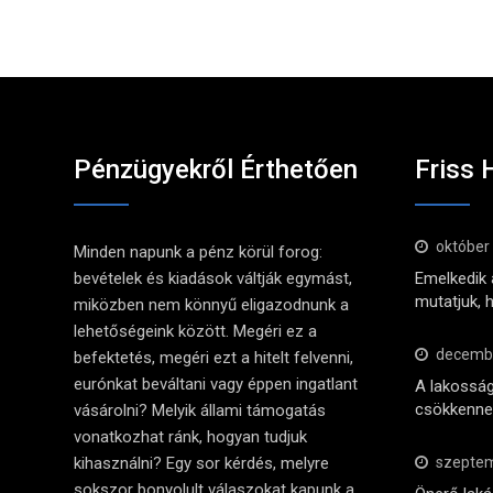
Pénzügyekről Érthetően
Friss 
október
Minden napunk a pénz körül forog:
bevételek és kiadások váltják egymást,
Emelkedik a
mutatjuk, 
miközben nem könnyű eligazodnunk a
lehetőségeink között. Megéri ez a
decembe
befektetés, megéri ezt a hitelt felvenni,
eurónkat beváltani vagy éppen ingatlant
A lakosság
csökkennek
vásárolni? Melyik állami támogatás
vonatkozhat ránk, hogyan tudjuk
kihasználni? Egy sor kérdés, melyre
szeptem
sokszor bonyolult válaszokat kapunk a