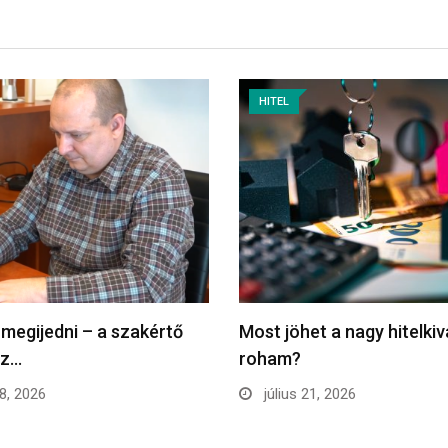
HITEL
 megijedni – a szakértő
Most jöhet a nagy hitelkiv
ez…
roham?
28, 2026
július 21, 2026