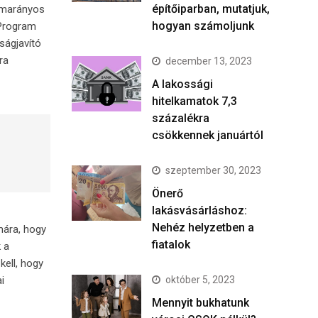
építőiparban, mutatjuk,
lemarányos
hogyan számoljunk
 Program
ságjavító
ra
december 13, 2023
A lakossági
hitelkamatok 7,3
százalékra
csökkennek januártól
szeptember 30, 2023
Önerő
lakásvásárláshoz:
Nehéz helyzetben a
mára, hogy
fiatalok
 a
kell, hogy
i
október 5, 2023
Mennyit bukhatunk