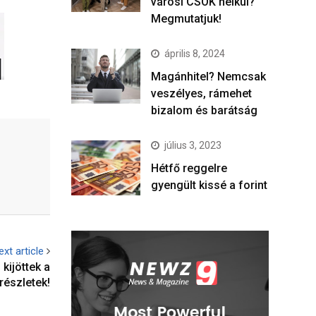
városi CSOK nélkül?
Megmutatjuk!
április 8, 2024
Magánhitel? Nemcsak
veszélyes, rámehet
bizalom és barátság
július 3, 2023
Hétfő reggelre
gyengült kissé a forint
ext article
kijöttek a
részletek!