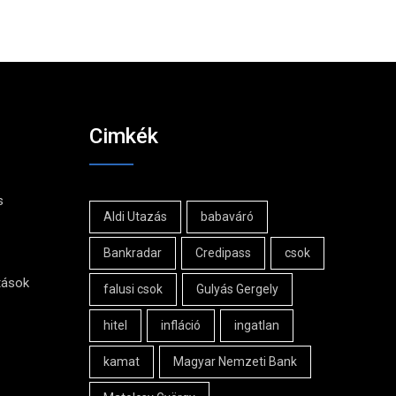
Cimkék
s
Aldi Utazás
babaváró
Bankradar
Credipass
csok
tások
falusi csok
Gulyás Gergely
hitel
infláció
ingatlan
kamat
Magyar Nemzeti Bank