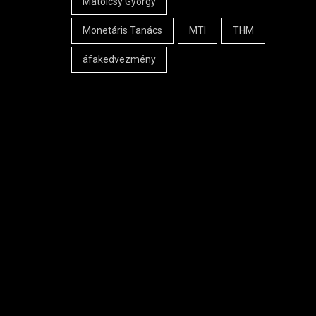
Matolcsy György
Monetáris Tanács
MTI
THM
áfakedvezmény