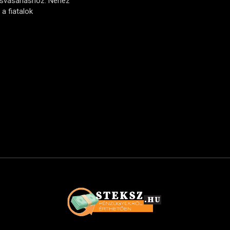
ásvásárláshoz: Nehéz
a fiatalok