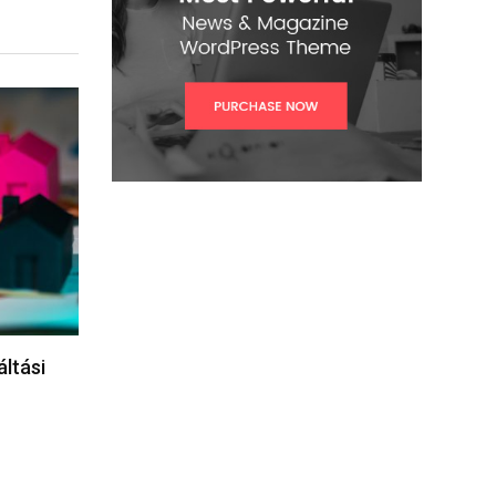
áltási