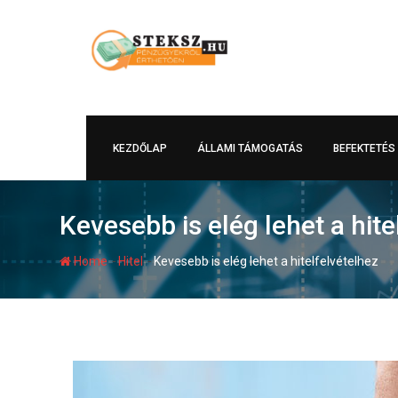
Skip
to
content
KEZDŐLAP
ÁLLAMI TÁMOGATÁS
BEFEKTETÉS
Kevesebb is elég lehet a hite
-
-
Home
Hitel
Kevesebb is elég lehet a hitelfelvételhez