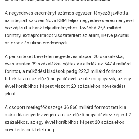
A negyedéves eredményt számos egyszeri tényező javította,
az integrált szlovén Nova KBM teljes negyedéves eredményével
hozzájárult a bank teljesítményéhez, továbbá 25,6 milliárd
forintnyi extraprofitadót visszatérített az állam, illetve javultak
az orosz és ukrán eredmények.
A pénzintézet bevételei negyedéves alapon 20 százalékkal,
éves szinten 39 százalékkal nőttek és elérték az 547,4 milliárd
forintot, a működési kiadások pedig 222,2 milliárd forintot
tettek ki, ami az előző negyedévivel szinte megegyezik, az egy
évvel korábbihoz képest viszont 20 százalékos növekedést
jelent.
A csoport mérlegfőösszege 36 866 milliárd forintot tett ki a
második negyedév végén, ami az előző negyedévhez képest 2
százalékos, az egy évvel korábbihoz képest 20 százalékos
növekedésnek felel meg.