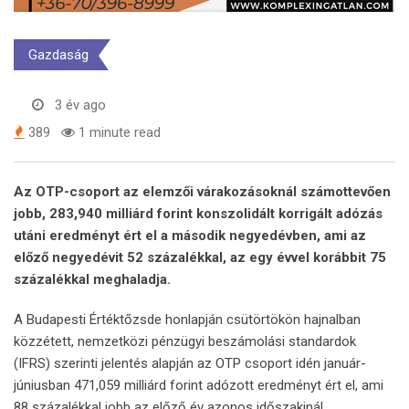
Gazdaság
3 év ago
389
1 minute read
Az OTP-csoport az elemzői várakozásoknál számottevően
jobb, 283,940 milliárd forint konszolidált korrigált adózás
utáni eredményt ért el a második negyedévben, ami az
előző negyedévit 52 százalékkal, az egy évvel korábbit 75
százalékkal meghaladja.
A Budapesti Értéktőzsde honlapján csütörtökön hajnalban
közzétett, nemzetközi pénzügyi beszámolási standardok
(IFRS) szerinti jelentés alapján az OTP csoport idén január-
júniusban 471,059 milliárd forint adózott eredményt ért el, ami
88 százalékkal jobb az előző év azonos időszakinál.