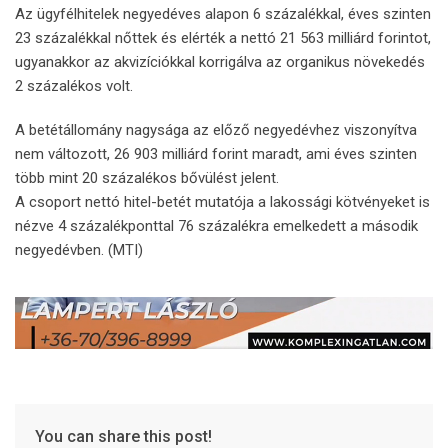
Az ügyfélhitelek negyedéves alapon 6 százalékkal, éves szinten
23 százalékkal nőttek és elérték a nettó 21 563 milliárd forintot,
ugyanakkor az akvizíciókkal korrigálva az organikus növekedés
2 százalékos volt.
A betétállomány nagysága az előző negyedévhez viszonyítva
nem változott, 26 903 milliárd forint maradt, ami éves szinten
több mint 20 százalékos bővülést jelent.
A csoport nettó hitel-betét mutatója a lakossági kötvényeket is
nézve 4 százalékponttal 76 százalékra emelkedett a második
negyedévben. (MTI)
You can share this post!