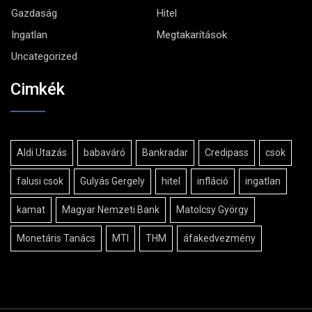
Gazdaság
Hitel
Ingatlan
Megtakarítások
Uncategorized
Cimkék
Aldi Utazás
babaváró
Bankradar
Credipass
csok
falusi csok
Gulyás Gergely
hitel
infláció
ingatlan
kamat
Magyar Nemzeti Bank
Matolcsy György
Monetáris Tanács
MTI
THM
áfakedvezmény