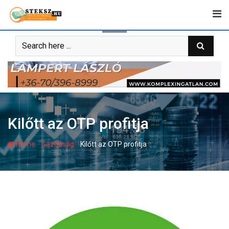
Skip
to
content
Kilőtt az OTP profitja
-
-
Home
Gazdaság
Kilőtt az OTP profitja