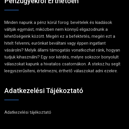
Pénzügyekről Érthetően
Minden napunk a pénz körül forog: bevételek és kiadások
váltják egymást, miközben nem könnyű eligazodnunk a
lehetőségeink között. Megéri ez a befektetés, megéri ezt a
hitelt felvenni, eurónkat beváltani vagy éppen ingatlant
vásárolni? Melyik állami támogatás vonatkozhat ránk, hogyan
tudjuk kihasználni? Egy sor kérdés, melyre sokszor bonyolult
válaszokat kapunk a hivatalos csatornákon. A steksz.hu segít
leegyszerűsíteni, értelmezni, érthető válaszokat adni ezekre.
Adatkezelési Tájékoztató
Adatkezelési tájékoztató