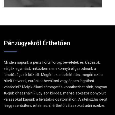
Pénzügyekről Érthetően
Minden napunk a pénz körül forog: bevételek és kiadások
váltják egymást, miközben nem könnyű eligazodnunk a
lehetőségeink között. Megéri ez a befektetés, megéri ezt a
hitelt felvenni, eurónkat beváltani vagy éppen ingatlant
vásárolni? Melyik állami támogatás vonatkozhat ránk, hogyan
tudjuk kihasználni? Egy sor kérdés, melyre sokszor bonyolult
válaszokat kapunk a hivatalos csatornákon. A steksz.hu segít
leegyszerűsíteni, értelmezni, érthető válaszokat adni ezekre.