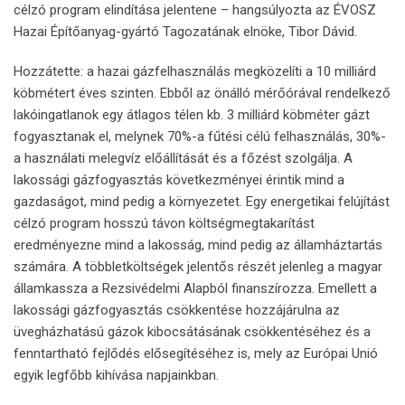
célzó program elindítása jelentene – hangsúlyozta az ÉVOSZ
Hazai Építőanyag-gyártó Tagozatának elnöke, Tibor Dávid.
Hozzátette: a hazai gázfelhasználás megközelíti a 10 milliárd
köbmétert éves szinten. Ebből az önálló mérőórával rendelkező
lakóingatlanok egy átlagos télen kb. 3 milliárd köbméter gázt
fogyasztanak el, melynek 70%-a fűtési célú felhasználás, 30%-
a használati melegvíz előállítását és a főzést szolgálja. A
lakossági gázfogyasztás következményei érintik mind a
gazdaságot, mind pedig a környezetet. Egy energetikai felújítást
célzó program hosszú távon költségmegtakarítást
eredményezne mind a lakosság, mind pedig az államháztartás
számára. A többletköltségek jelentős részét jelenleg a magyar
államkassza a Rezsivédelmi Alapból finanszírozza. Emellett a
lakossági gázfogyasztás csökkentése hozzájárulna az
üvegházhatású gázok kibocsátásának csökkentéséhez és a
fenntartható fejlődés elősegítéséhez is, mely az Európai Unió
egyik legfőbb kihívása napjainkban.