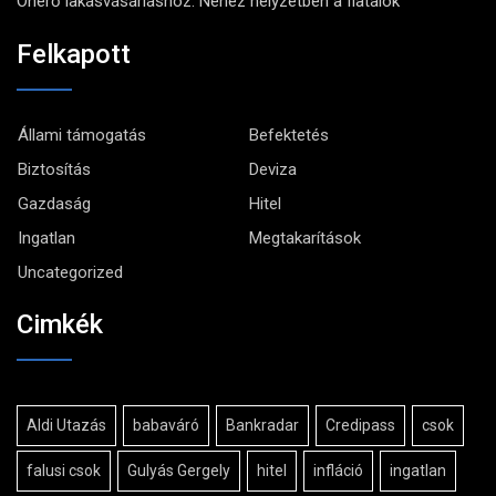
Önerő lakásvásárláshoz: Nehéz helyzetben a fiatalok
Felkapott
Állami támogatás
Befektetés
Biztosítás
Deviza
Gazdaság
Hitel
Ingatlan
Megtakarítások
Uncategorized
Cimkék
Aldi Utazás
babaváró
Bankradar
Credipass
csok
falusi csok
Gulyás Gergely
hitel
infláció
ingatlan