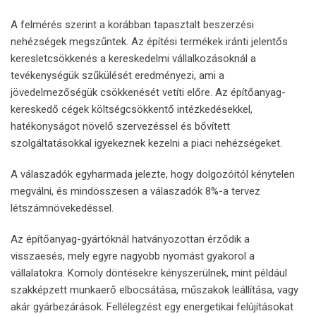
A felmérés szerint a korábban tapasztalt beszerzési
nehézségek megszűntek. Az építési termékek iránti jelentős
keresletcsökkenés a kereskedelmi vállalkozásoknál a
tevékenységük szűkülését eredményezi, ami a
jövedelmezőségük csökkenését vetíti előre. Az építőanyag-
kereskedő cégek költségcsökkentő intézkedésekkel,
hatékonyságot növelő szervezéssel és bővített
szolgáltatásokkal igyekeznek kezelni a piaci nehézségeket.
A válaszadók egyharmada jelezte, hogy dolgozóitól kénytelen
megválni, és mindösszesen a válaszadók 8%-a tervez
létszámnövekedéssel.
Az építőanyag-gyártóknál hatványozottan érződik a
visszaesés, mely egyre nagyobb nyomást gyakorol a
vállalatokra. Komoly döntésekre kényszerülnek, mint például
szakképzett munkaerő elbocsátása, műszakok leállítása, vagy
akár gyárbezárások. Fellélegzést egy energetikai felújításokat