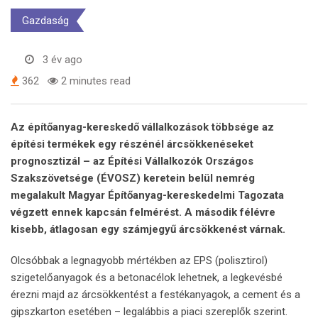
Gazdaság
3 év ago
362
2 minutes read
Az építőanyag-kereskedő vállalkozások többsége az
építési termékek egy részénél árcsökkenéseket
prognosztizál – az Építési Vállalkozók Országos
Szakszövetsége (ÉVOSZ) keretein belül nemrég
megalakult Magyar Építőanyag-kereskedelmi Tagozata
végzett ennek kapcsán felmérést. A második félévre
kisebb, átlagosan egy számjegyű árcsökkenést várnak.
Olcsóbbak a legnagyobb mértékben az EPS (polisztirol)
szigetelőanyagok és a betonacélok lehetnek, a legkevésbé
érezni majd az árcsökkentést a festékanyagok, a cement és a
gipszkarton esetében – legalábbis a piaci szereplők szerint.