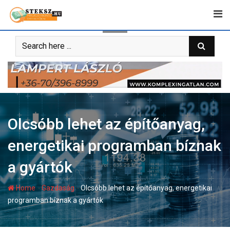
Skip
to
content
Olcsóbb lehet az építőanyag,
energetikai programban bíznak
a gyártók
-
-
Home
Gazdaság
Olcsóbb lehet az építőanyag, energetikai
programban bíznak a gyártók