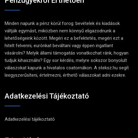
Pénzügyekről Érthetően
Minden napunk a pénz körül forog: bevételek és kiadások
váltják egymást, miközben nem könnyű eligazodnunk a
lehetőségeink között. Megéri ez a befektetés, megéri ezt a
hitelt felvenni, eurónkat beváltani vagy éppen ingatlant
vásárolni? Melyik állami támogatás vonatkozhat ránk, hogyan
tudjuk kihasználni? Egy sor kérdés, melyre sokszor bonyolult
válaszokat kapunk a hivatalos csatornákon. A steksz.hu segít
leegyszerűsíteni, értelmezni, érthető válaszokat adni ezekre.
Adatkezelési Tájékoztató
Adatkezelési tájékoztató