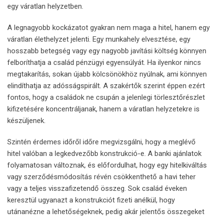
egy váratlan helyzetben.
A legnagyobb kockázatot gyakran nem maga a hitel, hanem egy
váratlan élethelyzet jelenti. Egy munkahely elvesztése, egy
hosszabb betegség vagy egy nagyobb javítási költség könnyen
felboríthatja a család pénzügyi egyensúlyát. Ha ilyenkor nincs
megtakarítás, sokan újabb kölcsönökhöz nyúlnak, ami könnyen
elindíthatja az adósságspirált. A szakértők szerint éppen ezért
fontos, hogy a családok ne csupán a jelenlegi törlesztőrészlet
kifizetésére koncentráljanak, hanem a váratlan helyzetekre is
készüljenek.
Szintén érdemes időről időre megvizsgálni, hogy a meglévő
hitel valóban a legkedvezőbb konstrukció-e. A banki ajánlatok
folyamatosan változnak, és előfordulhat, hogy egy hitelkiváltás
vagy szerződésmódosítás révén csökkenthető a havi teher
vagy a teljes visszafizetendő összeg. Sok család éveken
keresztül ugyanazt a konstrukciót fizeti anélkül, hogy
utánanézne a lehetőségeknek, pedig akár jelentős összegeket