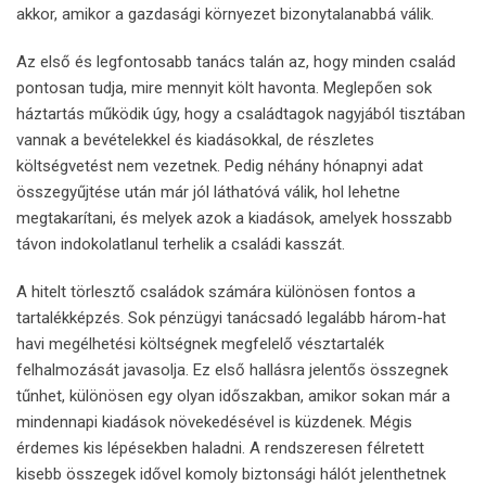
akkor, amikor a gazdasági környezet bizonytalanabbá válik.
Az első és legfontosabb tanács talán az, hogy minden család
pontosan tudja, mire mennyit költ havonta. Meglepően sok
háztartás működik úgy, hogy a családtagok nagyjából tisztában
vannak a bevételekkel és kiadásokkal, de részletes
költségvetést nem vezetnek. Pedig néhány hónapnyi adat
összegyűjtése után már jól láthatóvá válik, hol lehetne
megtakarítani, és melyek azok a kiadások, amelyek hosszabb
távon indokolatlanul terhelik a családi kasszát.
A hitelt törlesztő családok számára különösen fontos a
tartalékképzés. Sok pénzügyi tanácsadó legalább három-hat
havi megélhetési költségnek megfelelő vésztartalék
felhalmozását javasolja. Ez első hallásra jelentős összegnek
tűnhet, különösen egy olyan időszakban, amikor sokan már a
mindennapi kiadások növekedésével is küzdenek. Mégis
érdemes kis lépésekben haladni. A rendszeresen félretett
kisebb összegek idővel komoly biztonsági hálót jelenthetnek