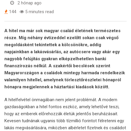
2 hónap ago
144
5 minutes read
A hitel ma már sok magyar család életének természetes
része. Míg néhány évtizeddel ezelőtt sokan csak végső
megoldásként tekintettek a kölcsönökre, addig
napjainkban a lakásvásárlás, az autócsere vagy akár egy
nagyobb felújítás gyakran elképzelhetetlen banki
finanszírozás nélkül. A szakértői becslések szerint
Magyarországon a családok mintegy harmada rendelkezik
valamilyen hitellel, amelynek törlesztőrészletei hónapról
hónapra megjelennek a háztartási kiadások között.
A hitelfelvétel önmagában nem jelent problémát. A modern
gazdaságokban a hitel fontos eszköz, amely lehetővé teszi,
hogy az emberek előrehozzák életük jelentős beruházásait.
Kevesen tudnának ugyanis több tízmillió forintot félretenni egy
lakás megvásárlására, miközben albérletet fizetnek és családot