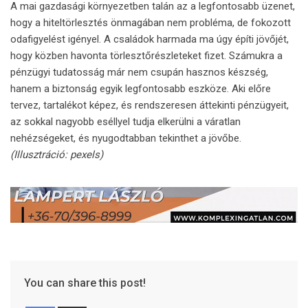
A mai gazdasági környezetben talán az a legfontosabb üzenet,
hogy a hiteltörlesztés önmagában nem probléma, de fokozott
odafigyelést igényel. A családok harmada ma úgy építi jövőjét,
hogy közben havonta törlesztőrészleteket fizet. Számukra a
pénzügyi tudatosság már nem csupán hasznos készség,
hanem a biztonság egyik legfontosabb eszköze. Aki előre
tervez, tartalékot képez, és rendszeresen áttekinti pénzügyeit,
az sokkal nagyobb eséllyel tudja elkerülni a váratlan
nehézségeket, és nyugodtabban tekinthet a jövőbe.
(Illusztráció: pexels)
You can share this post!