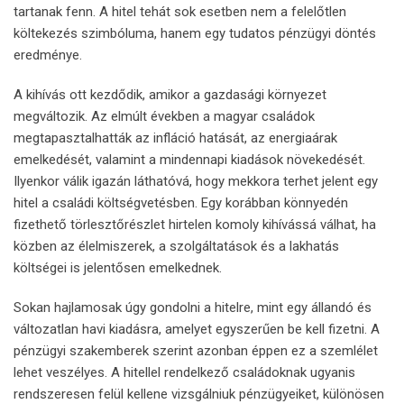
tartanak fenn. A hitel tehát sok esetben nem a felelőtlen
költekezés szimbóluma, hanem egy tudatos pénzügyi döntés
eredménye.
A kihívás ott kezdődik, amikor a gazdasági környezet
megváltozik. Az elmúlt években a magyar családok
megtapasztalhatták az infláció hatását, az energiaárak
emelkedését, valamint a mindennapi kiadások növekedését.
Ilyenkor válik igazán láthatóvá, hogy mekkora terhet jelent egy
hitel a családi költségvetésben. Egy korábban könnyedén
fizethető törlesztőrészlet hirtelen komoly kihívássá válhat, ha
közben az élelmiszerek, a szolgáltatások és a lakhatás
költségei is jelentősen emelkednek.
Sokan hajlamosak úgy gondolni a hitelre, mint egy állandó és
változatlan havi kiadásra, amelyet egyszerűen be kell fizetni. A
pénzügyi szakemberek szerint azonban éppen ez a szemlélet
lehet veszélyes. A hitellel rendelkező családoknak ugyanis
rendszeresen felül kellene vizsgálniuk pénzügyeiket, különösen