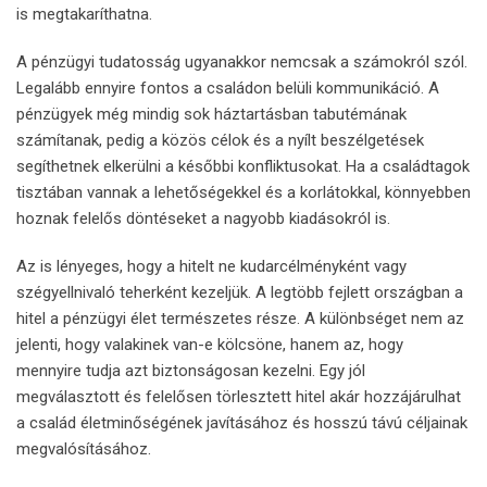
is megtakaríthatna.
A pénzügyi tudatosság ugyanakkor nemcsak a számokról szól.
Legalább ennyire fontos a családon belüli kommunikáció. A
pénzügyek még mindig sok háztartásban tabutémának
számítanak, pedig a közös célok és a nyílt beszélgetések
segíthetnek elkerülni a későbbi konfliktusokat. Ha a családtagok
tisztában vannak a lehetőségekkel és a korlátokkal, könnyebben
hoznak felelős döntéseket a nagyobb kiadásokról is.
Az is lényeges, hogy a hitelt ne kudarcélményként vagy
szégyellnivaló teherként kezeljük. A legtöbb fejlett országban a
hitel a pénzügyi élet természetes része. A különbséget nem az
jelenti, hogy valakinek van-e kölcsöne, hanem az, hogy
mennyire tudja azt biztonságosan kezelni. Egy jól
megválasztott és felelősen törlesztett hitel akár hozzájárulhat
a család életminőségének javításához és hosszú távú céljainak
megvalósításához.