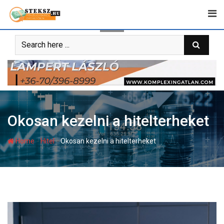
Skip
to
content
Okosan kezelni a hitelterheket
-
-
Home
Hitel
Okosan kezelni a hitelterheket