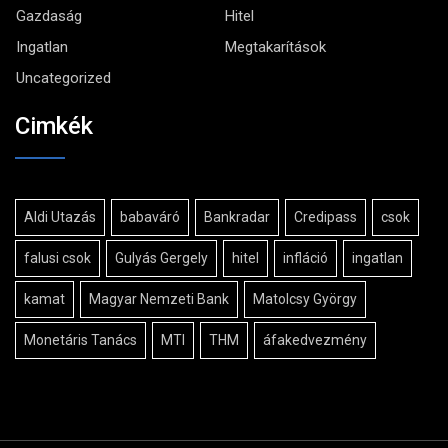
Gazdaság
Hitel
Ingatlan
Megtakarítások
Uncategorized
Cimkék
Aldi Utazás
babaváró
Bankradar
Credipass
csok
falusi csok
Gulyás Gergely
hitel
infláció
ingatlan
kamat
Magyar Nemzeti Bank
Matolcsy György
Monetáris Tanács
MTI
THM
áfakedvezmény