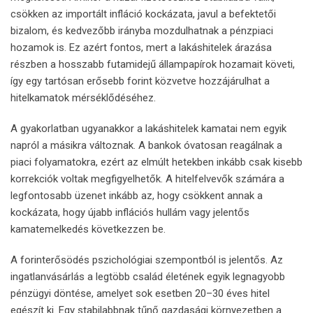
csökken az importált infláció kockázata, javul a befektetői
bizalom, és kedvezőbb irányba mozdulhatnak a pénzpiaci
hozamok is. Ez azért fontos, mert a lakáshitelek árazása
részben a hosszabb futamidejű állampapírok hozamait követi,
így egy tartósan erősebb forint közvetve hozzájárulhat a
hitelkamatok mérséklődéséhez.
A gyakorlatban ugyanakkor a lakáshitelek kamatai nem egyik
napról a másikra változnak. A bankok óvatosan reagálnak a
piaci folyamatokra, ezért az elmúlt hetekben inkább csak kisebb
korrekciók voltak megfigyelhetők. A hitelfelvevők számára a
legfontosabb üzenet inkább az, hogy csökkent annak a
kockázata, hogy újabb inflációs hullám vagy jelentős
kamatemelkedés következzen be.
A forinterősödés pszichológiai szempontból is jelentős. Az
ingatlanvásárlás a legtöbb család életének egyik legnagyobb
pénzügyi döntése, amelyet sok esetben 20–30 éves hitel
egészít ki. Egy stabilabbnak tűnő gazdasági környezetben a