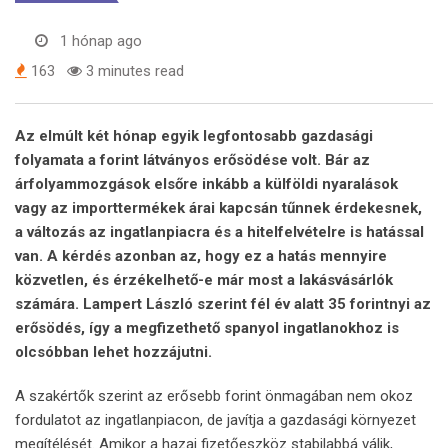
1 hónap ago
163
3 minutes read
Az elmúlt két hónap egyik legfontosabb gazdasági
folyamata a forint látványos erősödése volt. Bár az
árfolyammozgások elsőre inkább a külföldi nyaralások
vagy az importtermékek árai kapcsán tűnnek érdekesnek,
a változás az ingatlanpiacra és a hitelfelvételre is hatással
van. A kérdés azonban az, hogy ez a hatás mennyire
közvetlen, és érzékelhető-e már most a lakásvásárlók
számára. Lampert László szerint fél év alatt 35 forintnyi az
erősödés, így a megfizethető spanyol ingatlanokhoz is
olcsóbban lehet hozzájutni.
A szakértők szerint az erősebb forint önmagában nem okoz
fordulatot az ingatlanpiacon, de javítja a gazdasági környezet
megítélését. Amikor a hazai fizetőeszköz stabilabbá válik,