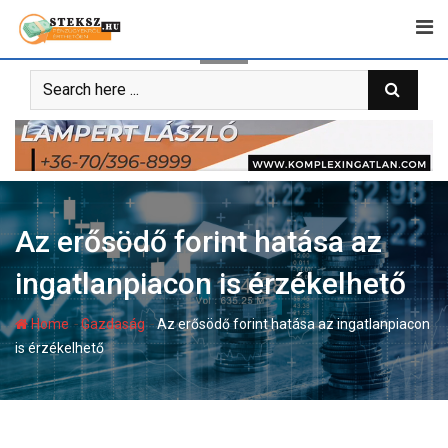
Skip
to
content
Az erősödő forint hatása az
ingatlanpiacon is érzékelhető
-
-
Home
Gazdaság
Az erősödő forint hatása az ingatlanpiacon
is érzékelhető