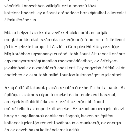
vásárlók könnyebben vállalják ezt a hosszú távú
kötelezettséget, így a forint erősödése hozzájárulhat a kereslet
élénküléséhez is.
Más a helyzet azokkal a vevőkkel, akik euróban tartják
megtakarításaikat, számukra az erősödő forint nem feltétlenül
jó hír – jelezte Lampert László, a Complex Hitel ügyvezetője.
Míg korábban ugyanannyi euróból több forint állt rendelkezésre
egy magyarországi ingatlan megvásárlásához, az árfolyam
javulásával ez a vásárlóerő csökkent. Egy nagyobb értékű lakás
esetében ez akár több millió forintos különbséget is jelenthet.
Az új építésű lakások piacán szintén érezhető lehet a hatás. Az
építőipar számos olyan terméket és berendezést használ,
amelyek külföldről érkeznek, ezért az erősebb forint
mérsékelheti az importköltségeket. Ez azonban nem jelenti azt,
hogy az ingatlanárak csökkenni fognak, hiszen az építési
költségek jelentős részét továbbra is a munkaerő, az energia
és az egyéb hazai költségelemek adják.