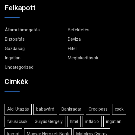
Felkapott
Állami támogatás
Befektetés
Biztosítás
Deviza
Gazdaság
Hitel
Ingatlan
Megtakarítások
Uncategorized
Cimkék
Aldi Utazás
babaváró
Bankradar
Credipass
csok
falusi csok
Gulyás Gergely
hitel
infláció
ingatlan
kamat
Magyar Nemzeti Bank
Matolcsy György