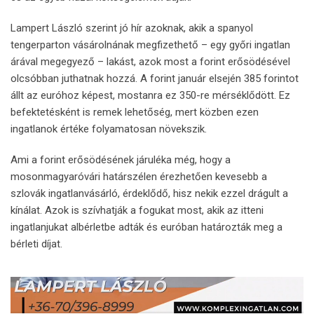
Lampert László szerint jó hír azoknak, akik a spanyol
tengerparton vásárolnának megfizethető – egy győri ingatlan
árával megegyező – lakást, azok most a forint erősödésével
olcsóbban juthatnak hozzá. A forint január elsején 385 forintot
állt az euróhoz képest, mostanra ez 350-re mérséklődött. Ez
befektetésként is remek lehetőség, mert közben ezen
ingatlanok értéke folyamatosan növekszik.
Ami a forint erősödésének járuléka még, hogy a
mosonmagyaróvári határszélen érezhetően kevesebb a
szlovák ingatlanvásárló, érdeklődő, hisz nekik ezzel drágult a
kínálat. Azok is szívhatják a fogukat most, akik az itteni
ingatlanjukat albérletbe adták és euróban határozták meg a
bérleti díjat.