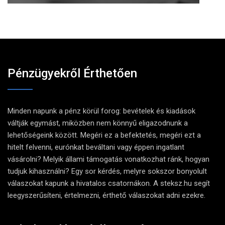
Pénzügyekről Érthetően
Minden napunk a pénz körül forog: bevételek és kiadások
váltják egymást, miközben nem könnyű eligazodnunk a
lehetőségeink között. Megéri ez a befektetés, megéri ezt a
hitelt felvenni, eurónkat beváltani vagy éppen ingatlant
vásárolni? Melyik állami támogatás vonatkozhat ránk, hogyan
tudjuk kihasználni? Egy sor kérdés, melyre sokszor bonyolult
válaszokat kapunk a hivatalos csatornákon. A steksz.hu segít
leegyszerűsíteni, értelmezni, érthető válaszokat adni ezekre.