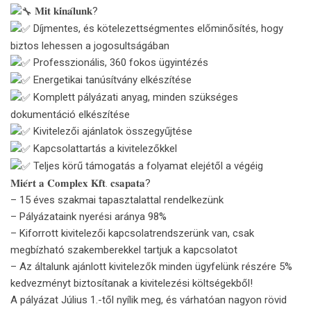
𝐌𝐢𝐭 𝐤𝐢́𝐧𝐚́𝐥𝐮𝐧𝐤?
Díjmentes, és kötelezettségmentes előminősítés, hogy
biztos lehessen a jogosultságában
Professzionális, 360 fokos ügyintézés
Energetikai tanúsítvány elkészítése
Komplett pályázati anyag, minden szükséges
dokumentáció elkészítése
Kivitelezői ajánlatok összegyűjtése
Kapcsolattartás a kivitelezőkkel
Teljes körű támogatás a folyamat elejétől a végéig
𝐌𝐢𝐞́𝐫𝐭 𝐚 𝐂𝐨𝐦𝐩𝐥𝐞𝐱 𝐊𝐟𝐭. 𝐜𝐬𝐚𝐩𝐚𝐭𝐚?
– 15 éves szakmai tapasztalattal rendelkezünk
– Pályázataink nyerési aránya 98%
– Kiforrott kivitelezői kapcsolatrendszerünk van, csak
megbízható szakemberekkel tartjuk a kapcsolatot
– Az általunk ajánlott kivitelezők minden ügyfelünk részére 5%
kedvezményt biztosítanak a kivitelezési költségekből!
A pályázat Július 1.-től nyílik meg, és várhatóan nagyon rövid