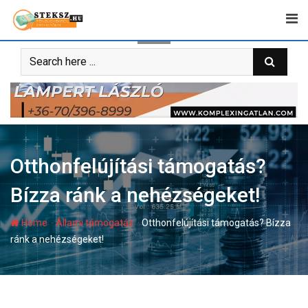
Skip
to
content
Otthonfelújítási támogatás?
Bízza ránk a nehézségeket!
-
-
Home
Állami támogatás
Otthonfelújítási támogatás? Bízza
ránk a nehézségeket!