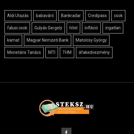
Aldi Utazás
babaváró
Bankradar
Credipass
csok
falusi csok
Gulyás Gergely
hitel
infláció
ingatlan
kamat
Magyar Nemzeti Bank
Matolcsy György
Monetáris Tanács
MTI
THM
áfakedvezmény