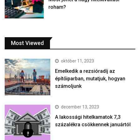
roham?
Most Viewed
október 11, 2023
Emelkedik a rezsióradíj az
építőiparban, mutatjuk, hogyan
számoljunk
december 13, 2023
A lakossági hitelkamatok 7,3
százalékra csökkennek januártól