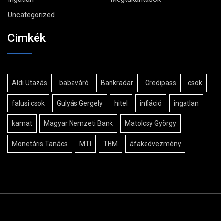
Uncategorized
Cimkék
Aldi Utazás
babaváró
Bankradar
Credipass
csok
falusi csok
Gulyás Gergely
hitel
infláció
ingatlan
kamat
Magyar Nemzeti Bank
Matolcsy György
Monetáris Tanács
MTI
THM
áfakedvezmény