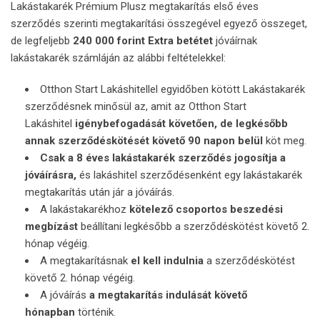
Lakástakarék Prémium Plusz megtakarítás első éves
szerződés szerinti megtakarítási összegével egyező összeget,
de legfeljebb
240 000 forint Extra betétet
jóváírnak
lakástakarék számláján az alábbi feltételekkel:
Otthon Start Lakáshitellel egyidőben kötött Lakástakarék
szerződésnek minősül az, amit az Otthon Start
Lakáshitel
igénybefogadását követően, de legkésőbb
annak szerződéskötését követő 90 napon belül
köt meg.
Csak a 8 éves lakástakarék szerződés jogosítja a
jóváírásra,
és lakáshitel szerződésenként egy lakástakarék
megtakarítás után jár a jóváírás.
A lakástakarékhoz
kötelező csoportos beszedési
megbízást
beállítani legkésőbb a szerződéskötést követő 2.
hónap végéig.
A megtakarításnak
el kell indulnia
a szerződéskötést
követő 2. hónap végéig.
A jóváírás
a megtakarítás indulását követő
hónapban
történik.