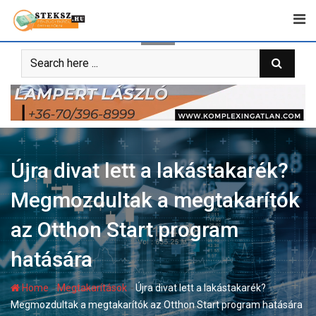
Skip
to
content
Újra divat lett a lakástakarék?
Megmozdultak a megtakarítók
az Otthon Start program
hatására
-
-
Home
Megtakarítások
Újra divat lett a lakástakarék?
Megmozdultak a megtakarítók az Otthon Start program hatására