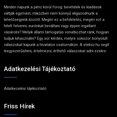
Minden napunk a pénz körül forog: bevételek és kiadások
váltják egymást, miközben nem könnyű eligazodnunk a
lehetőségeink között. Megéri ez a befektetés, megéri ezt a
hitelt felvenni, eurónkat beváltani vagy éppen ingatlant
vásárolni? Melyik állami támogatás vonatkozhat ránk, hogyan
tudjuk kihasználni? Egy sor kérdés, melyre sokszor bonyolult
válaszokat kapunk a hivatalos csatornákon. A steksz.hu segít
leegyszerűsíteni, értelmezni, érthető válaszokat adni ezekre.
Adatkezelési Tájékoztató
Adatkezelési tájékoztató
Friss Hírek