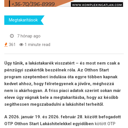
Megtakarítások
7 hónap ago
361
1 minute read
Úgy tűnik, a lakástakarék visszatért – és most nem csak a
pénzügyi szakértők beszélnek róla. Az Otthon Start
program szeptemberi indulása óta egyre többen kapnak
kedvet ahhoz, hogy félretegyenek a jövőre, méghozzá
nem is akárhogyan. A friss piaci adatok szerint sokan már
eleve úgy vágnak bele a megtakarításba, hogy az később
segíthessen megszabadulni a lakáshitel terheitől.
A 2026. január 19. és 2026. február 28. között befogadott
OTP Otthon Start Lakáshitelekkel egyidőben
kötött OTP