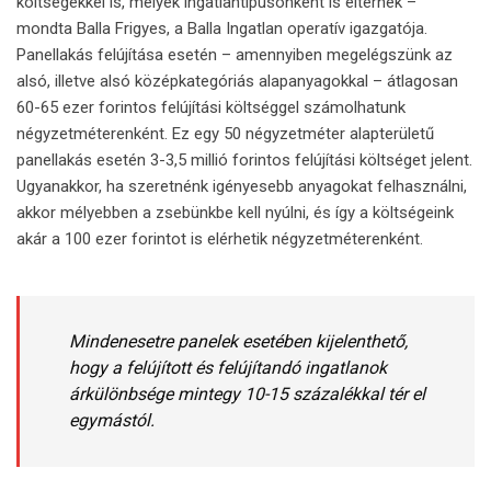
költségekkel is, melyek ingatlantípusonként is eltérnek –
mondta Balla Frigyes, a Balla Ingatlan operatív igazgatója.
Panellakás felújítása esetén – amennyiben megelégszünk az
alsó, illetve alsó középkategóriás alapanyagokkal – átlagosan
60-65 ezer forintos felújítási költséggel számolhatunk
négyzetméterenként. Ez egy 50 négyzetméter alapterületű
panellakás esetén 3-3,5 millió forintos felújítási költséget jelent.
Ugyanakkor, ha szeretnénk igényesebb anyagokat felhasználni,
akkor mélyebben a zsebünkbe kell nyúlni, és így a költségeink
akár a 100 ezer forintot is elérhetik négyzetméterenként.
Mindenesetre panelek esetében kijelenthető,
hogy a felújított és felújítandó ingatlanok
árkülönbsége mintegy 10-15 százalékkal tér el
egymástól.