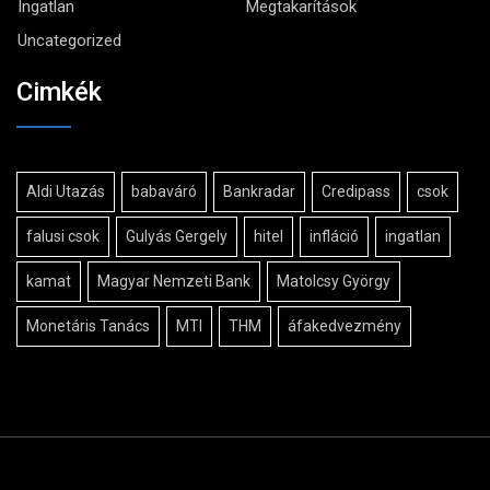
Ingatlan
Megtakarítások
Uncategorized
Cimkék
Aldi Utazás
babaváró
Bankradar
Credipass
csok
falusi csok
Gulyás Gergely
hitel
infláció
ingatlan
kamat
Magyar Nemzeti Bank
Matolcsy György
Monetáris Tanács
MTI
THM
áfakedvezmény