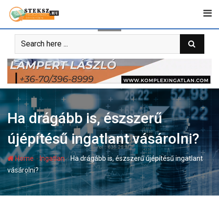
Skip
to
content
Ha drágább is, észszerű
újépítésű ingatlant vásárolni?
-
-
Home
Ingatlan
Ha drágább is, észszerű újépítésű ingatlant
vásárolni?