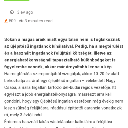
3 év ago
509
3 minutes read
Sokan a magas áraik miatt egyáltalán nem is foglalkoznak
az újépítésű ingatlanok kínálatával. Pedig, ha a megtérülést
és a használt ingatlanok felújítási költségét, illetve az
energiahatékonyságnál tapasztalható különbségeket is
figyelembe vennék, akkor már árnyaltabb lenne a kép.
Ha megtérülés szempontjából vizsgáljuk, akkor 10-20 év alatt
behozhatja az árát egy újépítésű ingatlan – vélekedett Nagy
Csaba, a Balla Ingatlan tartozó dél-budai régiós vezetője. Itt
egyrészt a jobb energiahatékonyságra, másrészt arra kell
gondolni, hogy egy újépítésű ingatlan esetében még évekig nem
lesz szükség felújításra, ráadásul építtetői garancia vonatkozik
rá, mely 3 évtől indul.
Érdemes használt lakás vásárlásakor kalkulálni a felújítási