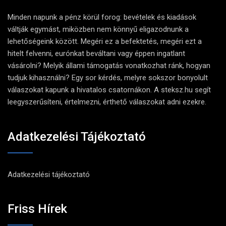
Minden napunk a pénz körül forog: bevételek és kiadások
váltják egymást, miközben nem könnyű eligazodnunk a
lehetőségeink között. Megéri ez a befektetés, megéri ezt a
hitelt felvenni, eurónkat beváltani vagy éppen ingatlant
vásárolni? Melyik állami támogatás vonatkozhat ránk, hogyan
tudjuk kihasználni? Egy sor kérdés, melyre sokszor bonyolult
válaszokat kapunk a hivatalos csatornákon. A steksz.hu segít
leegyszerűsíteni, értelmezni, érthető válaszokat adni ezekre.
Adatkezelési Tájékoztató
Adatkezelési tájékoztató
Friss Hírek