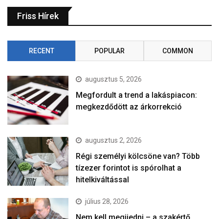
Friss Hírek
RECENT
POPULAR
COMMON
augusztus 5, 2026
Megfordult a trend a lakáspiacon:
megkezdődött az árkorrekció
augusztus 2, 2026
Régi személyi kölcsöne van? Több
tízezer forintot is spórolhat a
hitelkiváltással
július 28, 2026
Nem kell megijedni – a szakértő