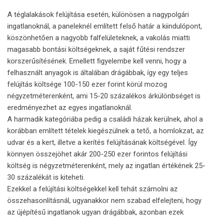
A téglalakások felújítása esetén, különösen a nagypolgári
ingatlanoknál, a paneleknél említett felső határ a kiindulópont,
köszönhetően a nagyobb falfelületeknek, a vakolás miatti
magasabb bontási költségeknek, a saját fűtési rendszer
korszerűsítésének. Emellett figyelembe kell venni, hogy a
felhasznált anyagok is általában drágábbak, így egy teljes
felújítás költsége 100-150 ezer forint körül mozog
négyzetméterenként, ami 15-20 százalékos árkülönbséget is
eredményezhet az egyes ingatlanoknál.
A harmadik kategóriába pedig a családi házak kerülnek, ahol a
korábban említett tételek kiegészülnek a tető, a homlokzat, az
udvar és a kert, illetve a kerítés felújításának költségével. Így
könnyen összejöhet akár 200-250 ezer forintos felújítási
költség is négyzetméterenként, mely az ingatlan értékének 25-
30 százalékát is kiteheti.
Ezekkel a felújítási költségekkel kell tehát számolni az
összehasonlításnál, ugyanakkor nem szabad elfelejteni, hogy
az újépítésű ingatlanok ugyan drágábbak, azonban ezek