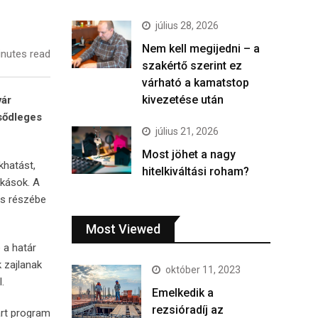
július 28, 2026
Nem kell megijedni – a
nutes read
szakértő szerint ez
várható a kamatstop
kivezetése után
vár
sődleges
július 21, 2026
Most jöhet a nagy
khatást,
hitelkiváltási roham?
akások. A
ős részébe
Most Viewed
 a határ
 zajlanak
október 11, 2023
.
Emelkedik a
rezsióradíj az
art program