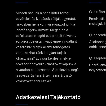
október
Minden napunk a pénz körül forog:
bevételek és kiadások váltják egymást,
Emelkedik a
mutatjuk, 
miközben nem könnyű eligazodnunk a
lehetőségeink között. Megéri ez a
decembe
befektetés, megéri ezt a hitelt felvenni,
eurónkat beváltani vagy éppen ingatlant
A lakosság
csökkennek
vásárolni? Melyik állami támogatás
vonatkozhat ránk, hogyan tudjuk
kihasználni? Egy sor kérdés, melyre
szeptem
sokszor bonyolult válaszokat kapunk a
Önerő lak
hivatalos csatornákon. A steksz.hu segít
helyzetben 
leegyszerűsíteni, értelmezni, érthető
válaszokat adni ezekre.
Adatkezelési Tájékoztató