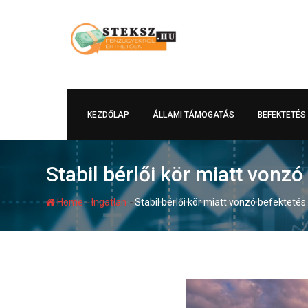
Skip
to
content
KEZDŐLAP
ÁLLAMI TÁMOGATÁS
BEFEKTETÉS
Stabil bérlői kör miatt vonzó
-
-
Home
Ingatlan
Stabil bérlői kör miatt vonzó befektetés