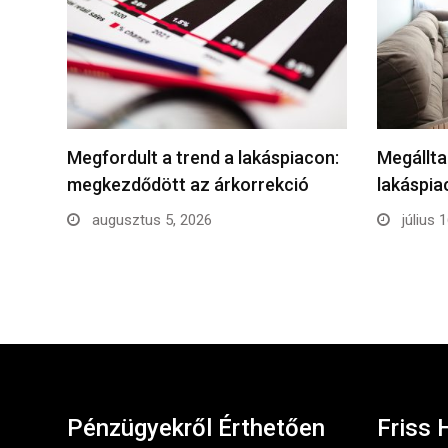
Megfordult a trend a lakáspiacon:
Megállta
megkezdődött az árkorrekció
lakáspi
augusztus 5, 2026
július 
Pénzügyekről Érthetően
Friss 