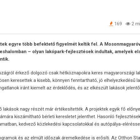
169
2 mi
ktek egyre több befektető figyelmét keltik fel. A Mosonmagyaró
shalomban – olyan lakópark-fejlesztések indultak, amelyek el
ntik.
szágról érkező dolgozó csak hétköznapokra keres magyarországi la
sen keresettek a kisebb, könnyen fenntartható, jó elhelyezkedésű l
ngatlanok iránt kiemelt az érdeklődés, és az elkészült lakások jelent
ső lakások nagy részét már értékesítették. A projektek egyik fő előnye
ára kiszámítható bérleti keresletet jelenthet. Hasonló fejlesztések
amatban, kedvező közlekedési kapcsolatokkal és autópálya-eléréssel
rogramok és az elmúlt időszak áremelkedése is erősíti. Az Otthon St