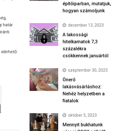
építőiparban, mutatjuk,
hogyan számoljunk
ség,
i határ
december 13, 2023
ránti
A lakossági
hitelkamatok 7,3
százalékra
 elérhető:
csökkennek januártól
szeptember 30, 2023
Önerő
lakásvásárláshoz:
Nehéz helyzetben a
fiatalok
október 5, 2023
Mennyit bukhatunk