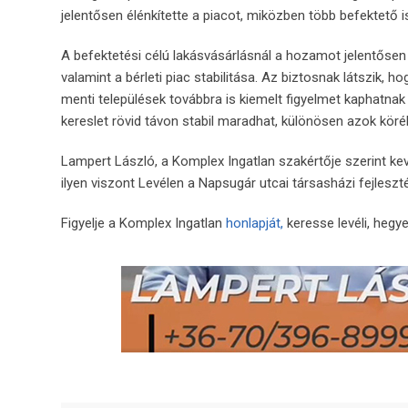
jelentősen élénkítette a piacot, miközben több befektető i
A befektetési célú lakásvásárlásnál a hozamot jelentősen b
valamint a bérleti piac stabilitása. Az biztosnak látszik
menti települések továbbra is kiemelt figyelmet kaphatnak a
kereslet rövid távon stabil maradhat, különösen azok kö
Lampert László, a Komplex Ingatlan szakértője szerint ke
ilyen viszont Levélen a Napsugár utcai társasházi fejleszt
Figyelje a Komplex Ingatlan
honlapját,
keresse levéli, hegye