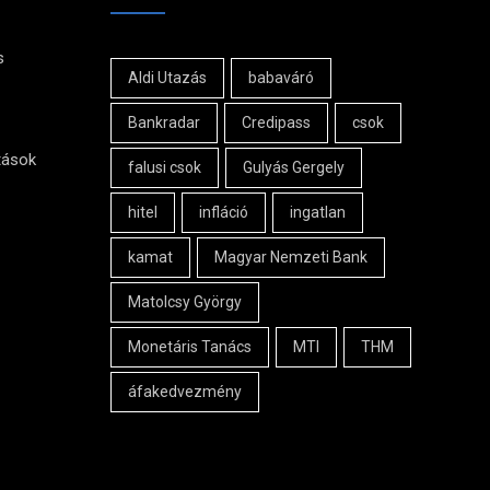
s
Aldi Utazás
babaváró
Bankradar
Credipass
csok
tások
falusi csok
Gulyás Gergely
hitel
infláció
ingatlan
kamat
Magyar Nemzeti Bank
Matolcsy György
Monetáris Tanács
MTI
THM
áfakedvezmény