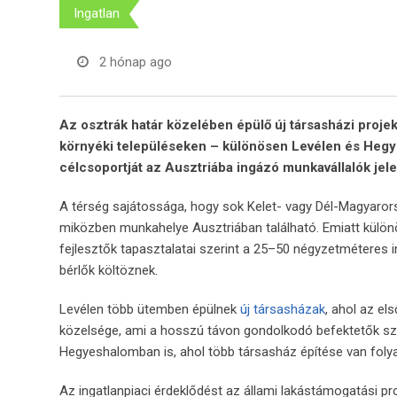
Ingatlan
2 hónap ago
Az osztrák határ közelében épülő új társasházi proje
környéki településeken – különösen Levélen és Hegye
célcsoportját az Ausztriába ingázó munkavállalók jele
A térség sajátossága, hogy sok Kelet- vagy Dél-Magyaror
miközben munkahelye Ausztriában található. Emiatt különö
fejlesztők tapasztalatai szerint a 25–50 négyzetméteres i
bérlők költöznek.
Levélen több ütemben épülnek
új társasházak
, ahol az el
közelsége, ami a hosszú távon gondolkodó befektetők szám
Hegyeshalomban is, ahol több társasház építése van foly
Az ingatlanpiaci érdeklődést az állami lakástámogatási p