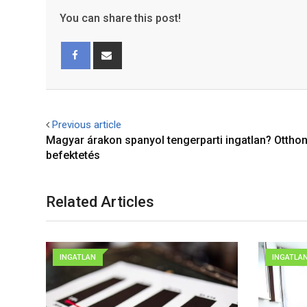
You can share this post!
Facebook
Share
via
Email
Previous article
Magyar árakon spanyol tengerparti ingatlan? Ottho
befektetés
Related Articles
INGATLAN
INGATLA