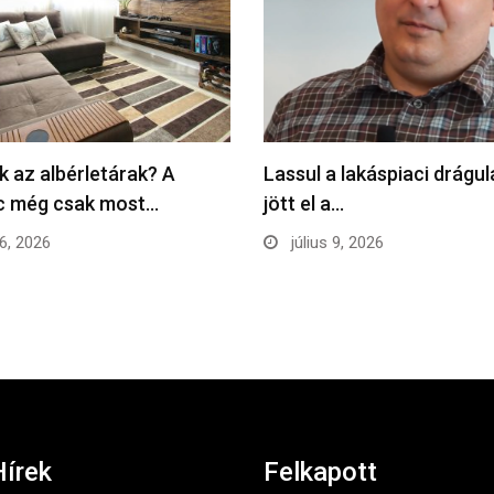
k az albérletárak? A
Lassul a lakáspiaci drágu
ac még csak most…
jött el a…
16, 2026
július 9, 2026
Hírek
Felkapott