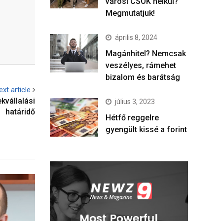
városi CSOK nélkül?
Megmutatjuk!
április 8, 2024
Magánhitel? Nemcsak
veszélyes, rámehet
bizalom és barátság
ext article
kvállalási
július 3, 2023
határidő
Hétfő reggelre
gyengült kissé a forint