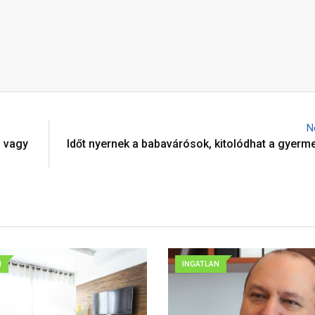
N
n vagy
Időt nyernek a babavárósok, kitolódhat a gyerme
N
INGATLAN