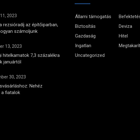
 11, 2023
Állami támogatás
Befekteté
 rezsióradíj az építőiparban,
Biztosítás
Deviza
hogyan számoljunk
Gazdaság
Hitel
Ingatlan
Megtakarí
r 13, 2023
i hitelkamatok 7,3 százalékra
Uncategorized
 januártól
ber 30, 2023
ásvásárláshoz: Nehéz
a fiatalok