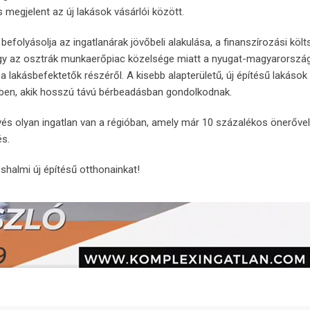
s megjelent az új lakások vásárlói között.
efolyásolja az ingatlanárak jövőbeli alakulása, a finanszírozási költ
, hogy az osztrák munkaerőpiac közelsége miatt a nyugat-magyarország
 lakásbefektetők részéről. A kisebb alapterületű, új építésű lakások i
rében, akik hosszú távú bérbeadásban gondolkodnak.
vés olyan ingatlan van a régióban, amely már 10 százalékos önerővel
és.
shalmi új építésű otthonainkat!