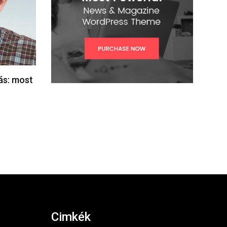
lás: most
Cimkék