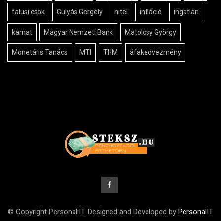
falusi csok
Gulyás Gergely
hitel
infláció
ingatlan
kamat
Magyar Nemzeti Bank
Matolcsy György
Monetáris Tanács
MTI
THM
áfakedvezmény
© Copyright PersonaliIT. Designed and Developed by
PersonalIT