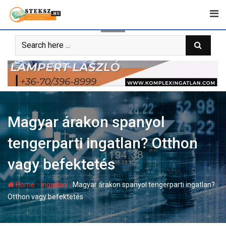
Skip
to
content
Magyar árakon spanyol
tengerparti ingatlan? Otthon
vagy befektetés
-
-
Home
Ingatlan
Magyar árakon spanyol tengerparti ingatlan?
Otthon vagy befektetés