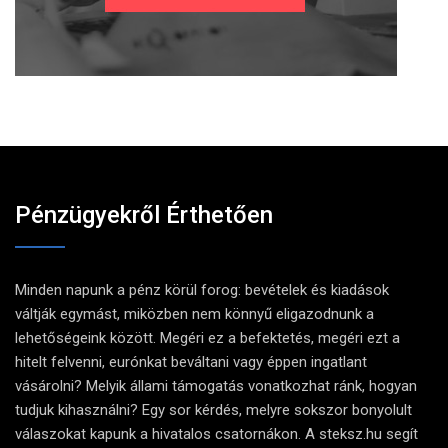
Pénzügyekről Érthetően
Minden napunk a pénz körül forog: bevételek és kiadások
váltják egymást, miközben nem könnyű eligazodnunk a
lehetőségeink között. Megéri ez a befektetés, megéri ezt a
hitelt felvenni, eurónkat beváltani vagy éppen ingatlant
vásárolni? Melyik állami támogatás vonatkozhat ránk, hogyan
tudjuk kihasználni? Egy sor kérdés, melyre sokszor bonyolult
válaszokat kapunk a hivatalos csatornákon. A steksz.hu segít