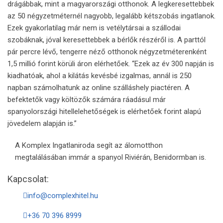
drágábbak, mint a magyarországi otthonok. A legkeresettebbek
az 50 négyzetméternél nagyobb, legalább kétszobás ingatlanok.
Ezek gyakorlatilag már nem is vetélytársai a szállodai
szobáknak, jóval keresettebbek a bérlők részéről is. A parttól
pár percre lévő, tengerre néző otthonok négyzetméterenként
1,5 millió forint körüli áron elérhetőek. “Ezek az év 300 napján is
kiadhatóak, ahol a kilátás kevésbé izgalmas, annál is 250
napban számolhatunk az online szálláshely piactéren. A
befektetők vagy költözők számára ráadásul már
spanyolországi hitellelehetőségek is elérhetőek forint alapú
jövedelem alapján is.”
A Komplex Ingatlaniroda segít az álomotthon
megtalálásában immár a spanyol Riviérán, Benidormban is.
Kapcsolat:
info@complexhitel.hu
+36 70 396 8999