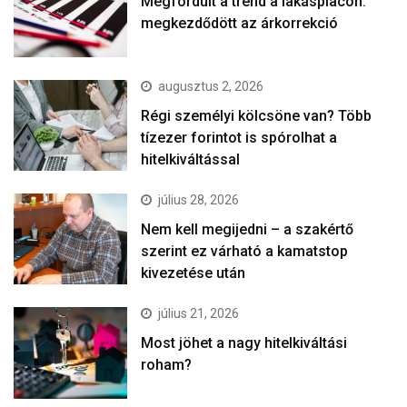
Megfordult a trend a lakáspiacon:
megkezdődött az árkorrekció
augusztus 2, 2026
Régi személyi kölcsöne van? Több
tízezer forintot is spórolhat a
hitelkiváltással
július 28, 2026
Nem kell megijedni – a szakértő
szerint ez várható a kamatstop
kivezetése után
július 21, 2026
Most jöhet a nagy hitelkiváltási
roham?