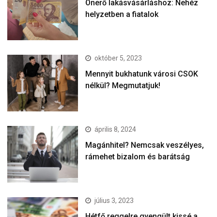
Önerő lakásvásárláshoz: Nehéz
helyzetben a fiatalok
október 5, 2023
Mennyit bukhatunk városi CSOK
nélkül? Megmutatjuk!
április 8, 2024
Magánhitel? Nemcsak veszélyes,
rámehet bizalom és barátság
július 3, 2023
Hétfő reggelre gyengült kissé a