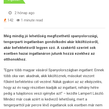
2 hónap ago
142
1 minute read
Még mindig jó lehetőség megfizethető spanyolországi,
tengerparti ingatlanban gondolkodni akár kiköltözésről,
akár befektetésről legyen szó. A szakértő szerint sok
esetben hazai ingatlanáron jutunk hozzá ezekhez az
otthonokhoz.
“Egyre több magyar vásárol Spanyolországban ingatlant. Ennek
több oka van: akadnak, akik kiköltöznek, másokat viszont
főként befektetési cél vezérel. Náluk gyakori az az elképzelés,
hogy az év nagy részében kiadják az ingatlant, néhány hétre
pedig a tulajdonos veszi igénybe azt” – kezdte Lampert László.
Mindez már csak azért is kedvező lehetőség, mert a
tengerparttól pár percre lévő ingatlanok sok esetben már nem