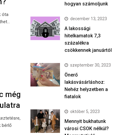
m?
hogyan számoljunk
k óta
december 13, 2023
thet…
A lakossági
hitelkamatok 7,3
százalékra
csökkennek januártól
szeptember 30, 2023
Önerő
lakásvásárláshoz:
Nehéz helyzetben a
ac még
fiatalok
ulatra
október 5, 2023
keztetésre,
Mennyit bukhatunk
 bérlő
városi CSOK nélkül?