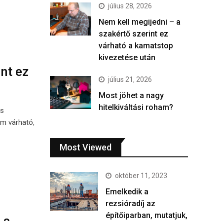
július 28, 2026
Nem kell megijedni – a
szakértő szerint ez
várható a kamatstop
kivezetése után
nt ez
július 21, 2026
Most jöhet a nagy
hitelkiváltási roham?
os
m várható,
Most Viewed
október 11, 2023
Emelkedik a
rezsióradíj az
építőiparban, mutatjuk,