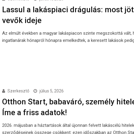
Lassul a lakáspiaci drágulás: most jött
vevők ideje
Az elmúlt években a magyar lakáspiacon szinte megszokottá vált, 
ingatlanárak hónapról hónapra emelkedtek, a keresett lakások ped
Szerkesztő
július 5, 2026
Otthon Start, babaváró, személy hitel
Íme a friss adatok!
2026. májusban a háztartások által újonnan felvett lakáscélú hitelek
szerződéseinek összege csökkent: ezen időszakban az Otthon Sta