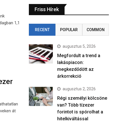
Friss Hírek
ank
lagban 1,1
RECENT
POPULAR
COMMON
augusztus 5, 2026
Megfordult a trend a
lakáspiacon:
megkezdődött az
árkorrekció
ezer
augusztus 2, 2026
Régi személyi kölcsöne
athatatlan
van? Több tízezer
éveken át
forintot is spórolhat a
hitelkiváltással