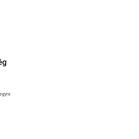
ég
 egyre