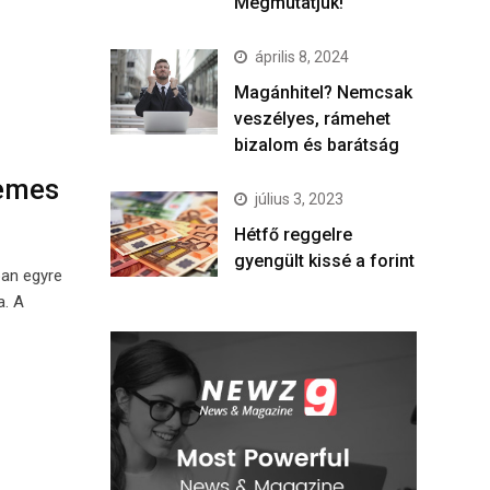
Megmutatjuk!
április 8, 2024
Magánhitel? Nemcsak
veszélyes, rámehet
bizalom és barátság
demes
július 3, 2023
Hétfő reggelre
gyengült kissé a forint
ban egyre
a. A