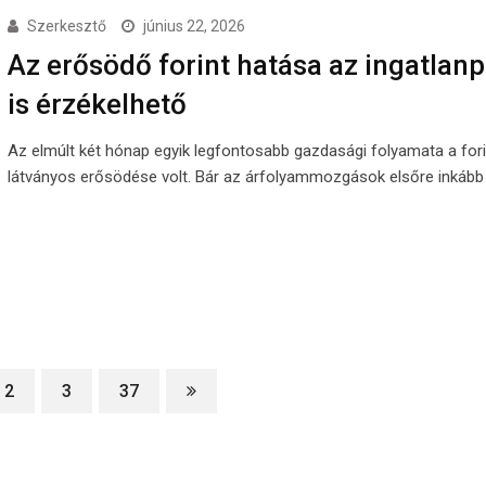
Szerkesztő
június 22, 2026
Az erősödő forint hatása az ingatlan
is érzékelhető
Az elmúlt két hónap egyik legfontosabb gazdasági folyamata a fori
látványos erősödése volt. Bár az árfolyammozgások elsőre inkább 
2
3
37