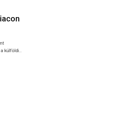
piacon
nt
a külföldi…