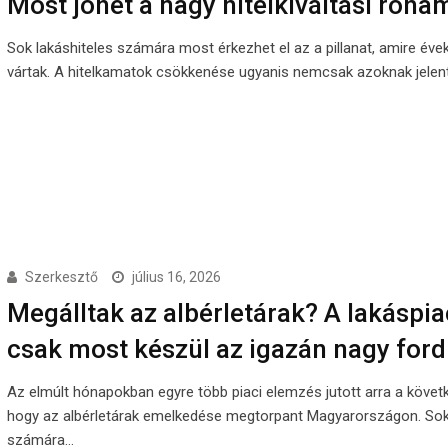
Most jöhet a nagy hitelkiváltási roha
Sok lakáshiteles számára most érkezhet el az a pillanat, amire éve
vártak. A hitelkamatok csökkenése ugyanis nemcsak azoknak jelen
Szerkesztő
július 16, 2026
Megálltak az albérletárak? A lakáspi
csak most készül az igazán nagy ford
Az elmúlt hónapokban egyre több piaci elemzés jutott arra a követ
hogy az albérletárak emelkedése megtorpant Magyarországon. Sok
számára…