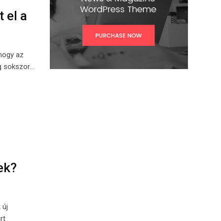
 el a
hogy az
ig sokszor…
ek?
 új
rt