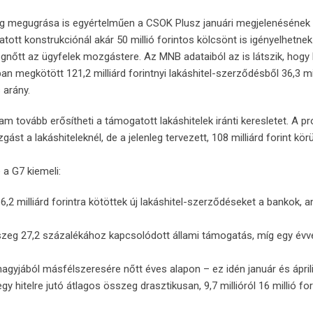
zeg megugrása is egyértelműen a CSOK Plusz januári megjelenésének
ott konstrukciónál akár 50 millió forintos kölcsönt is igényelhetnek
gnőtt az ügyfelek mozgástere. Az MNB adataiból az is látszik, hogy
an megkötött 121,2 milliárd forintnyi lakáshitel-szerződésből 36,3 mi
 arány.
ram tovább erősítheti a támogatott lakáshitelek iránti keresletet. A 
 lakáshiteleknél, de a jelenleg tervezett, 108 milliárd forint körü
 a G7 kiemeli:
6,2 milliárd forintra kötöttek új lakáshitel-szerződéseket a bankok, a
zeg 27,2 százalékához kapcsolódott állami támogatás, míg egy évv
yjából másfélszeresére nőtt éves alapon – ez idén január és ápril
y hitelre jutó átlagos összeg drasztikusan, 9,7 millióról 16 millió for