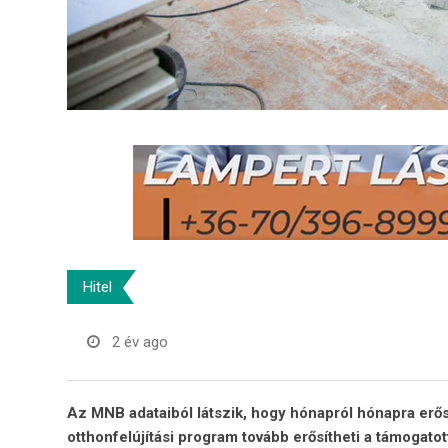
Hitel
2 év ago
Az MNB adataiból látszik, hogy hónapról hónapra erős
otthonfelújítási program tovább erősítheti a támogatott