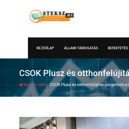
Skip
to
content
KEZDŐLAP
ÁLLAMI TÁMOGATÁS
BEFEKTETÉS
CSOK Plusz és otthonfelújítá
-
-
Home
Hitel
CSOK Plusz és otthonfelújítás pörgetheti a 