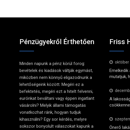
Pénzügyekről Érthetően
Friss 
október
Minden napunk a pénz körül forog:
bevételek és kiadások váltják egymást,
Emelkedik a
mutatjuk, 
miközben nem könnyű eligazodnunk a
lehetőségeink között. Megéri ez a
decembe
befektetés, megéri ezt a hitelt felvenni,
eurónkat beváltani vagy éppen ingatlant
A lakosság
csökkennek
vásárolni? Melyik állami támogatás
vonatkozhat ránk, hogyan tudjuk
kihasználni? Egy sor kérdés, melyre
szeptem
sokszor bonyolult válaszokat kapunk a
Önerő lak