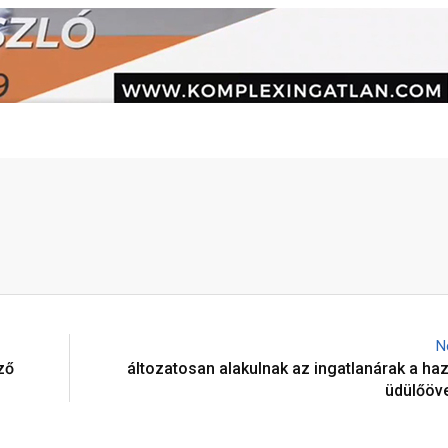
N
ző
áltozatosan alakulnak az ingatlanárak a haz
üdülőöv