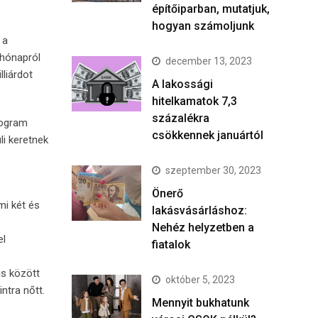
építőiparban, mutatjuk,
hogyan számoljunk
 a
 hónapról
december 13, 2023
lliárdot
A lakossági
hitelkamatok 7,3
százalékra
program
csökkennek januártól
li keretnek
szeptember 30, 2023
Önerő
mi két és
lakásvásárláshoz:
Nehéz helyzetben a
el
fiatalok
is között
október 5, 2023
intra nőtt.
Mennyit bukhatunk