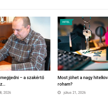
HITEL
 megijedni – a szakértő
Most jöhet a nagy hitelkiv
ez…
roham?
28, 2026
július 21, 2026