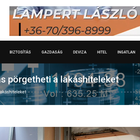
BIZTOSÍTÁS
GAZDASÁG
DEVIZA
HITEL
INGATLAN
s pörgetheti a lakáshiteleket
lakáshiteleket