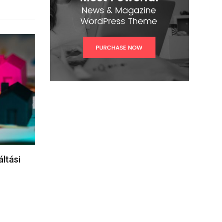
áltási