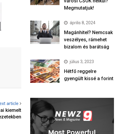
városi CSOK nélkül?
Megmutatjuk!
április 8, 2024
Magánhitel? Nemcsak
veszélyes, rámehet
bizalom és barátság
július 3, 2023
Hétfő reggelre
gyengült kissé a forint
ext article
ai kiemelt
ezetekben