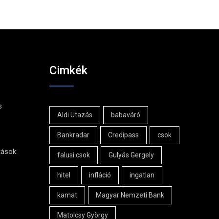
Cimkék
s
Aldi Utazás
babaváró
Bankradar
Credipass
csok
tások
falusi csok
Gulyás Gergely
hitel
infláció
ingatlan
kamat
Magyar Nemzeti Bank
Matolcsy György