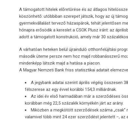
A támogatott hitelek előretörése és az átlagos hitelöss
köszönhető: utóbbiban szerepet játszik, hogy az új támogat
gyermekvállalást tervező házaspárok, tehát jelentősen me
hónapra erősödik a kereslet a CSOK Plusz iránt: az áprilisb
adott a támogatott konstrukció, amely már 30 százalékos
A várhatóan heteken belül újrainduló otthonfelújítási prog
második üteme persze nem hoz majd robbanásszerű mozgást a
mindenképp látszik majd a hatása a piacon.
A Magyar Nemzeti Bank friss statisztikai adatait elemezve
A jegybank adatai szerint április végéig összesen 38
félszerese az egy évvel korábbi 154,3 milliárdnak.
Az idei év első harmadában már a szerződéses öss
korábban még 22,5 százalék környékén járt az arány.
Miközben a megkötött szerződések száma „csak” nag
valamivel több mint 24 ezer szerződést jelentett –, az eg