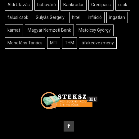
Aldi Utazás
babaváró
Bankradar
Credipass
csok
falusi csok
Gulyás Gergely
hitel
infláció
ingatlan
kamat
Magyar Nemzeti Bank
Matolcsy György
Monetáris Tanács
MTI
THM
áfakedvezmény