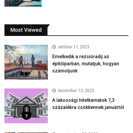
Most Viewed
október 11, 2023
Emelkedik a rezsióradíj az
építőiparban, mutatjuk, hogyan
számoljunk
december 13, 2023
A lakossági hitelkamatok 7,3
százalékra csökkennek januártól