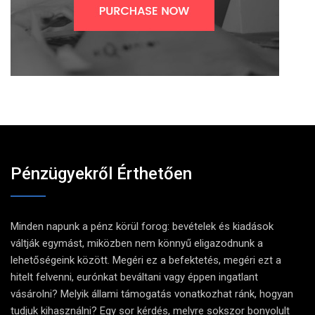
Pénzügyekről Érthetően
Minden napunk a pénz körül forog: bevételek és kiadások
váltják egymást, miközben nem könnyű eligazodnunk a
lehetőségeink között. Megéri ez a befektetés, megéri ezt a
hitelt felvenni, eurónkat beváltani vagy éppen ingatlant
vásárolni? Melyik állami támogatás vonatkozhat ránk, hogyan
tudjuk kihasználni? Egy sor kérdés, melyre sokszor bonyolult