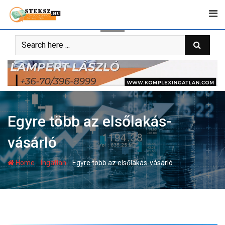
Skip
to
content
Egyre több az elsőlakás-
vásárló
-
-
Home
Ingatlan
Egyre több az elsőlakás-vásárló