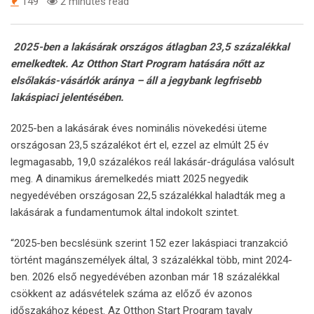
149
2 minutes read
2025-ben a lakásárak országos átlagban 23,5 százalékkal
emelkedtek. Az Otthon Start Program hatására nőtt az
elsőlakás-vásárlók aránya – áll a jegybank legfrisebb
lakáspiaci jelentésében.
2025-ben a lakásárak éves nominális növekedési üteme
országosan 23,5 százalékot ért el, ezzel az elmúlt 25 év
legmagasabb, 19,0 százalékos reál lakásár-drágulása valósult
meg. A dinamikus áremelkedés miatt 2025 negyedik
negyedévében országosan 22,5 százalékkal haladták meg a
lakásárak a fundamentumok által indokolt szintet.
“2025-ben becslésünk szerint 152 ezer lakáspiaci tranzakció
történt magánszemélyek által, 3 százalékkal több, mint 2024-
ben. 2026 első negyedévében azonban már 18 százalékkal
csökkent az adásvételek száma az előző év azonos
időszakához képest. Az Otthon Start Program tavaly