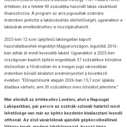
értékben, és e hitelek 90 százaléka használt lakás vásárlását
finanszírozza. A program az arra jogosultak számára
érdemben javította a lakásvásárlás elérhetőségét, ugyanakkor a
lakásárak emelkedéséhez is hozzájárulhatott.
2025-ben 12 ezer újépítésű lakóingatlan kapott
használatbavételi engedélyt Magyarországon, legutóbb 2016-
ban adtak át ennél kevesebb lakást. Ugyanakkor a 2025-ben
országosan kiadott építési engedélyek 37 százalékos bővülése
elsősorban a fővárosban és a megyei jogú városokban
érdemben bővülő kínálatot eredményezhet a következő
években. “Előrejelzésünk alapján 2026-ban 15,7 ezer újlakás
átadása várható, ami 30 százalékos éves bővülést jelentene.”
Már elindult az értékesítés Levélen, ahol a Napsugár
Lakóparkban, pár percre az osztrák-szlovák határtól most
lehetősége van már az építés kezdetén kiválasztani leendő
otthonát. Az első vásárlóknak ajándék gépkocsibeállóval.
Világos terek, modern lakókörnyezet, hosszú távra