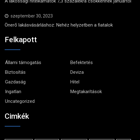
A lakossági hitelkamatok 7,3 százalékra csökkennek januártól
szeptember 30, 2023
Önerő lakásvásárláshoz: Nehéz helyzetben a fiatalok
Felkapott
Állami támogatás
Befektetés
Biztosítás
Deviza
Gazdaság
Hitel
Ingatlan
Megtakarítások
Uncategorized
Cimkék