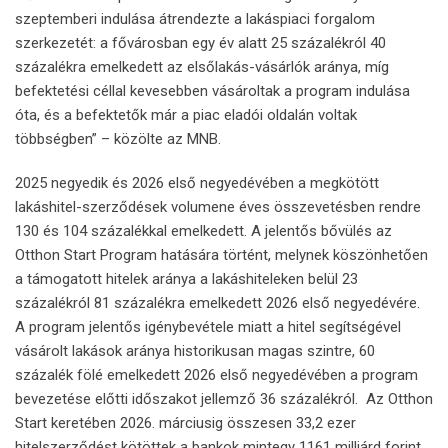
szeptemberi indulása átrendezte a lakáspiaci forgalom
szerkezetét: a fővárosban egy év alatt 25 százalékról 40
százalékra emelkedett az elsőlakás-vásárlók aránya, míg
befektetési céllal kevesebben vásároltak a program indulása
óta, és a befektetők már a piac eladói oldalán voltak
többségben” – közölte az MNB.
2025 negyedik és 2026 első negyedévében a megkötött
lakáshitel-szerződések volumene éves összevetésben rendre
130 és 104 százalékkal emelkedett. A jelentős bővülés az
Otthon Start Program hatására történt, melynek köszönhetően
a támogatott hitelek aránya a lakáshiteleken belül 23
százalékról 81 százalékra emelkedett 2026 első negyedévére.
A program jelentős igénybevétele miatt a hitel segítségével
vásárolt lakások aránya historikusan magas szintre, 60
százalék fölé emelkedett 2026 első negyedévében a program
bevezetése előtti időszakot jellemző 36 százalékról. Az Otthon
Start keretében 2026. márciusig összesen 33,2 ezer
hitelszerződést kötöttek a bankok mintegy 1161 milliárd forint