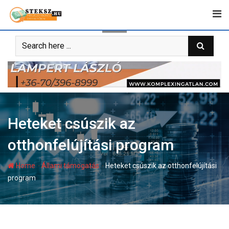
Skip
to
content
Heteket csúszik az
otthonfelújítási program
-
-
Home
Állami támogatás
Heteket csúszik az otthonfelújítási
program