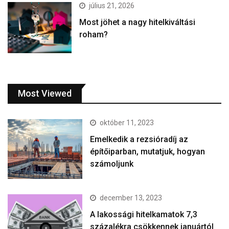
július 21, 2026
Most jöhet a nagy hitelkiváltási
roham?
Most Viewed
október 11, 2023
Emelkedik a rezsióradíj az
építőiparban, mutatjuk, hogyan
számoljunk
december 13, 2023
A lakossági hitelkamatok 7,3
százalékra csökkennek januártól