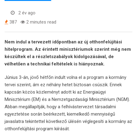
2 év ago
387
2 minutes read
Nem indul a tervezett időpontban az új otthonfelújítási
hitelprogram. Az érintett minisztériumok szerint még nem
készültek el a részletszabályok kidolgozásával, de
vélhetően a technikai feltételek is hiányoznak.
Június 3-án, jövő hétfőn indult volna el a program a kormány
tervei szerint, ám ez néhány hetet biztosan csúszik. Ennek
kapcsán közös közleményt adott ki az Energiaügyi
Minisztérium (EM) és a Nemzetgazdasági Minisztérium (NGM).
Abban megállapítják, hogy a felhívástervezet társadalmi
egyeztetése során beérkezett, kiemelkedő mennyiségű
javaslatra tekintettel következő ülésén véglegesíti a kormány az
otthonfelújítási program kiírását.