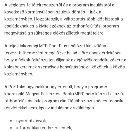
A végleges feltételrendszerről és a program indulásáról a
következő kormányülésen születik döntés – írják a
közleményben. Hozzáteszik, a változtatás több időt biztosít a
családoknak és a kivitelezőknek az otthonfelújítási program
megnyitásáig szükséges előkészületek megtételére.
A teljes lakossági MFB Pont Plusz hálózat kialakítása a
tervezett ütemezést megelőzve halad előre annak érdekében,
hogy a fiókok felkészülten álljanak az igénylők rendelkezésére a
kölcsönkérelmek személyes benyújtásához –közölték a közös
közleményben.
A Portfolio ugyanakkor úgy értesült, hogy a programot
koordináló Magyar Fejlesztési Bank (MFB) nem készült el az új
otthonfelújítási hitelprogram elindításához szükséges technikai
részletekkel sem, így az induláshoz szükséges
nyomtatványok,
informatikai rendszerelemek,