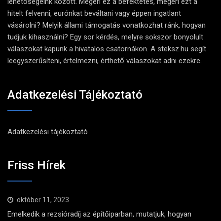
lehetőségeink között. Megéri ez a befektetés, megéri ezt a
hitelt felvenni, eurónkat beváltani vagy éppen ingatlant
vásárolni? Melyik állami támogatás vonatkozhat ránk, hogyan
tudjuk kihasználni? Egy sor kérdés, melyre sokszor bonyolult
válaszokat kapunk a hivatalos csatornákon. A steksz.hu segít
leegyszerűsíteni, értelmezni, érthető válaszokat adni ezekre.
Adatkezelési Tájékoztató
Adatkezelési tájékoztató
Friss Hírek
október 11, 2023
Emelkedik a rezsióradíj az építőiparban, mutatjuk, hogyan