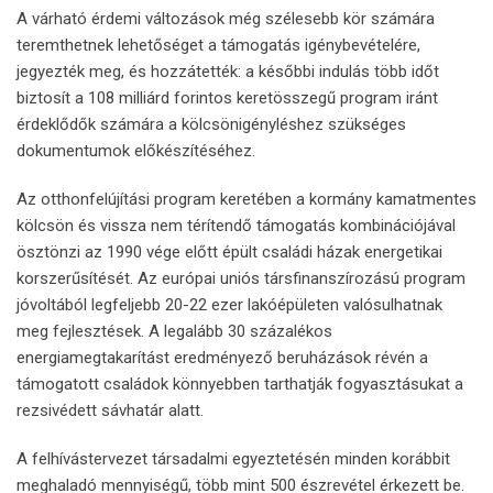
A várható érdemi változások még szélesebb kör számára
teremthetnek lehetőséget a támogatás igénybevételére,
jegyezték meg, és hozzátették: a későbbi indulás több időt
biztosít a 108 milliárd forintos keretösszegű program iránt
érdeklődők számára a kölcsönigényléshez szükséges
dokumentumok előkészítéséhez.
Az otthonfelújítási program keretében a kormány kamatmentes
kölcsön és vissza nem térítendő támogatás kombinációjával
ösztönzi az 1990 vége előtt épült családi házak energetikai
korszerűsítését. Az európai uniós társfinanszírozású program
jóvoltából legfeljebb 20-22 ezer lakóépületen valósulhatnak
meg fejlesztések. A legalább 30 százalékos
energiamegtakarítást eredményező beruházások révén a
támogatott családok könnyebben tarthatják fogyasztásukat a
rezsivédett sávhatár alatt.
A felhívástervezet társadalmi egyeztetésén minden korábbit
meghaladó mennyiségű, több mint 500 észrevétel érkezett be.