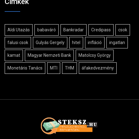
Cimkék
Aldi Utazás
babaváró
Bankradar
Credipass
csok
falusi csok
Gulyás Gergely
hitel
infláció
ingatlan
kamat
Magyar Nemzeti Bank
Matolcsy György
Monetáris Tanács
MTI
THM
áfakedvezmény