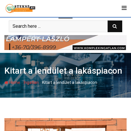
Skip
to
content
Kitart a lendület a lakáspiacon
-
-
Home
Ingatlan
Kitart a lendület a lakáspiacon