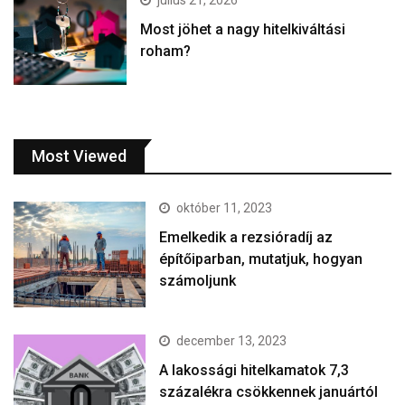
július 21, 2026
Most jöhet a nagy hitelkiváltási
roham?
Most Viewed
október 11, 2023
Emelkedik a rezsióradíj az
építőiparban, mutatjuk, hogyan
számoljunk
december 13, 2023
A lakossági hitelkamatok 7,3
százalékra csökkennek januártól