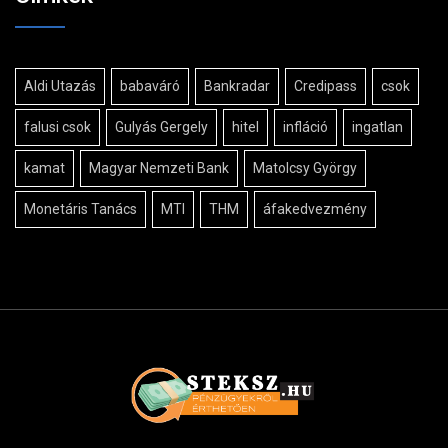
Aldi Utazás
babaváró
Bankradar
Credipass
csok
falusi csok
Gulyás Gergely
hitel
infláció
ingatlan
kamat
Magyar Nemzeti Bank
Matolcsy György
Monetáris Tanács
MTI
THM
áfakedvezmény