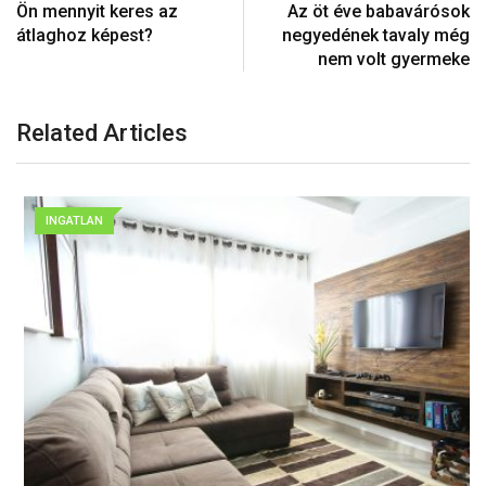
Ön mennyit keres az
Az öt éve babavárósok
átlaghoz képest?
negyedének tavaly még
nem volt gyermeke
Related Articles
INGATLAN