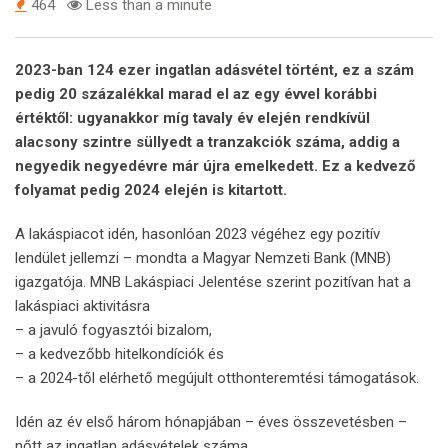
464
Less than a minute
2023-ban 124 ezer ingatlan adásvétel történt, ez a szám
pedig 20 százalékkal marad el az egy évvel korábbi
értéktől: ugyanakkor míg tavaly év elején rendkívül
alacsony szintre süllyedt a tranzakciók száma, addig a
negyedik negyedévre már újra emelkedett. Ez a kedvező
folyamat pedig 2024 elején is kitartott.
A lakáspiacot idén, hasonlóan 2023 végéhez egy pozitív
lendület jellemzi – mondta a Magyar Nemzeti Bank (MNB)
igazgatója. MNB Lakáspiaci Jelentése szerint pozitívan hat a
lakáspiaci aktivitásra
– a javuló fogyasztói bizalom,
– a kedvezőbb hitelkondíciók és
– a 2024-től elérhető megújult otthonteremtési támogatások.
Idén az év első három hónapjában – éves összevetésben –
nőtt az ingatlan adásvételek száma