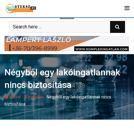
Skip
to
content
Négyből egy lakóingatlannak
nincs biztosítása
-
-
Home
Biztosítás
Négyből egy lakóingatlannak nincs
biztosítása