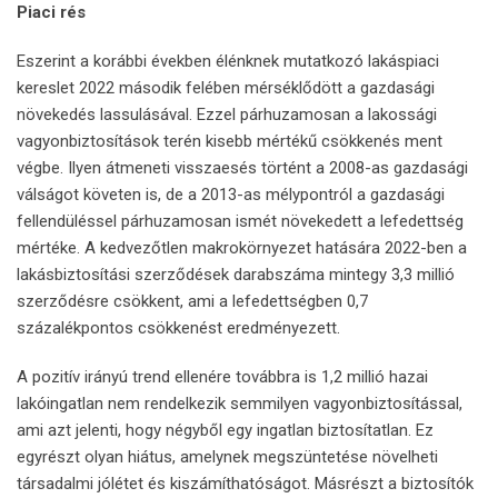
Piaci rés
Eszerint a korábbi években élénknek mutatkozó lakáspiaci
kereslet 2022 második felében mérséklődött a gazdasági
növekedés lassulásával. Ezzel párhuzamosan a lakossági
vagyonbiztosítások terén kisebb mértékű csökkenés ment
végbe. Ilyen átmeneti visszaesés történt a 2008-as gazdasági
válságot követen is, de a 2013-as mélypontról a gazdasági
fellendüléssel párhuzamosan ismét növekedett a lefedettség
mértéke. A kedvezőtlen makrokörnyezet hatására 2022-ben a
lakásbiztosítási szerződések darabszáma mintegy 3,3 millió
szerződésre csökkent, ami a lefedettségben 0,7
százalékpontos csökkenést eredményezett.
A pozitív irányú trend ellenére továbbra is 1,2 millió hazai
lakóingatlan nem rendelkezik semmilyen vagyonbiztosítással,
ami azt jelenti, hogy négyből egy ingatlan biztosítatlan. Ez
egyrészt olyan hiátus, amelynek megszüntetése növelheti
társadalmi jólétet és kiszámíthatóságot. Másrészt a biztosítók