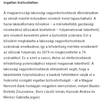
ingatlan biztosítatlan.
A magyarországi lakossági vagyonbiztosítások állományában
az elmúlt másfél évtizedben növekvő trend tapasztalható. A
hazai lakásállomány bővülése – a mérsékeltebb gazdasági
növekedésű időszakok kivételével – folyamatosnak tekinthető,
ami növekvő keresletet jelent a biztosítók számára. Ezt a
bővülést meghaladta a lakossági vagyonbiztosítások
számának emelkedése, így a lefedettség mértéke emelkedett
az időszak folyamán, és 2019-re megközelítette a 74
százalékot. Ez a szint a casco, illetve az életbiztosítások
lefedettségi potenciáljához képest magasnak tekinthető. A
lakossági vagyonbiztosítások elterjedését segíti, hogy a
lakáshitelek folyósításához a bankok feltételként várják el a
fedezetül szolgáló ingatlan biztosítottságát – áll a Magyar
Nemzeti Bank honlapján megjelent elemzésben, melyet Blaskó-
Borbély Zsuzsanna , Bors László István, Kazsoki Andrea és
Merész Gabriella jegyez.