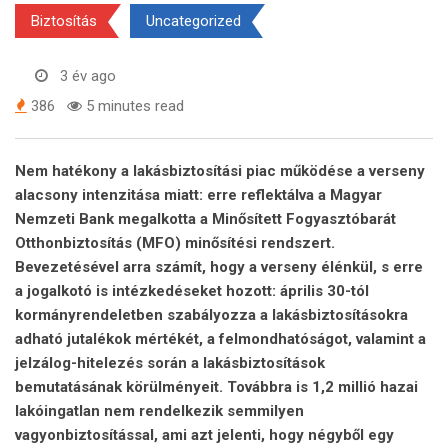
Biztosítás
Uncategorized
3 év ago
386
5 minutes read
Nem hatékony a lakásbiztosítási piac működése a verseny
alacsony intenzitása miatt: erre reflektálva a Magyar
Nemzeti Bank megalkotta a Minősített Fogyasztóbarát
Otthonbiztosítás (MFO) minősítési rendszert.
Bevezetésével arra számít, hogy a verseny élénkül, s erre
a jogalkotó is intézkedéseket hozott: április 30-tól
kormányrendeletben szabályozza a lakásbiztosításokra
adható jutalékok mértékét, a felmondhatóságot, valamint a
jelzálog-hitelezés során a lakásbiztosítások
bemutatásának körülményeit. Továbbra is 1,2 millió hazai
lakóingatlan nem rendelkezik semmilyen
vagyonbiztosítással, ami azt jelenti, hogy négyből egy