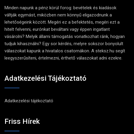
Minden napunk a pénz körül forog: bevételek és kiadások
váltják egymást, miközben nem könnyű eligazodnunk a
lehetőségeink között. Megéri ez a befektetés, megéri ezt a
hitelt felvenni, eurónkat beváltani vagy éppen ingatlant
vásárolni? Melyik állami támogatás vonatkozhat ránk, hogyan
tudjuk kihasználni? Egy sor kérdés, melyre sokszor bonyolult
válaszokat kapunk a hivatalos csatornákon. A steksz.hu segít
leegyszerűsíteni, értelmezni, érthető válaszokat adni ezekre.
Adatkezelési Tájékoztató
Adatkezelési tájékoztató
Friss Hírek