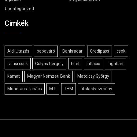
Uncategorized
Cimkék
Aldi Utazás
babaváró
Bankradar
Credipass
csok
falusi csok
Gulyás Gergely
hitel
infláció
ingatlan
kamat
Magyar Nemzeti Bank
Matolcsy György
Monetáris Tanács
MTI
THM
áfakedvezmény