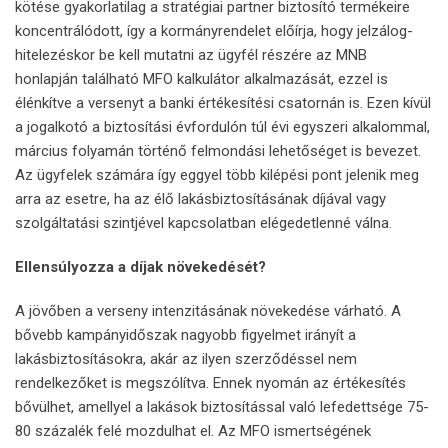
kötése gyakorlatilag a stratégiai partner biztosító termékeire
koncentrálódott, így a kormányrendelet előírja, hogy jelzálog-
hitelezéskor be kell mutatni az ügyfél részére az MNB
honlapján található MFO kalkulátor alkalmazását, ezzel is
élénkítve a versenyt a banki értékesítési csatornán is. Ezen kívül
a jogalkotó a biztosítási évfordulón túl évi egyszeri alkalommal,
március folyamán történő felmondási lehetőséget is bevezet.
Az ügyfelek számára így eggyel több kilépési pont jelenik meg
arra az esetre, ha az élő lakásbiztosításának díjával vagy
szolgáltatási szintjével kapcsolatban elégedetlenné válna.
Ellensúlyozza a díjak növekedését?
A jövőben a verseny intenzitásának növekedése várható. A
bővebb kampányidőszak nagyobb figyelmet irányít a
lakásbiztosításokra, akár az ilyen szerződéssel nem
rendelkezőket is megszólítva. Ennek nyomán az értékesítés
bővülhet, amellyel a lakások biztosítással való lefedettsége 75-
80 százalék felé mozdulhat el. Az MFO ismertségének