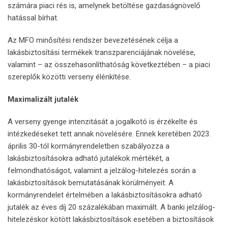
számára piaci rés is, amelynek betöltése gazdaságnövelő
hatással bírhat.
Az MFO minősítési rendszer bevezetésének célja a
lakásbiztosítási termékek transzparenciájának növelése,
valamint – az összehasonlíthatóság következtében – a piaci
szereplők közötti verseny élénkítése.
Maximalizált jutalék
A verseny gyenge intenzitását a jogalkotó is érzékelte és
intézkedéseket tett annak növelésére. Ennek keretében 2023.
április 30-tól kormányrendeletben szabályozza a
lakásbiztosításokra adható jutalékok mértékét, a
felmondhatóságot, valamint a jelzálog-hitelezés során a
lakásbiztosítások bemutatásának körülményeit. A
kormányrendelet értelmében a lakásbiztosításokra adható
jutalék az éves díj 20 százalékában maximált. A banki jelzálog-
hitelezéskor kötött lakásbiztosítások esetében a biztosítások