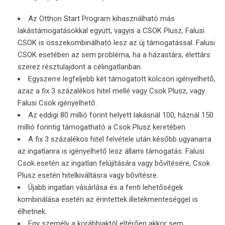
Az Otthon Start Program kihasználható más
lakástámogatásokkal együtt, vagyis a CSOK Plusz, Falusi
CSOK is összekombinálható lesz az új támogatással. Falusi
CSOK esetében az sem probléma, ha a házastárs, élettárs
szerez résztulajdont a célingatlanban.
Egyszerre legfeljebb két támogatott kölcsön igényelhető,
azaz a fix 3 százalékos hitel mellé vagy Csok Plusz, vagy
Falusi Csok igényelhető.
Az eddigi 80 millió forint helyett lakásnál 100, háznál 150
millió forintig támogatható a Csok Plusz keretében.
A fix 3 százalékos hitel felvétele után később ugyanarra
az ingatlanra is igényelhető lesz állami támogatás: Falusi
Csok esetén az ingatlan felújítására vagy bővítésére, Csok
Plusz esetén hitelkiváltásra vagy bővítésre.
Újabb ingatlan vásárlása és a fenti lehetőségek
kombinálása esetén az érintettek illetékmenteséggel is
élhetnek.
Egy személy a korábbiaktól eltérően akkor sem