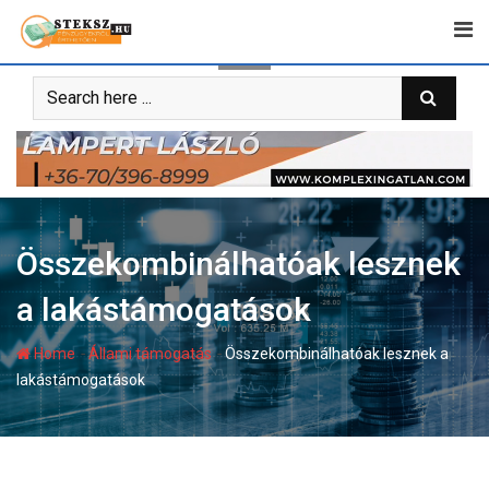
Skip
to
content
Összekombinálhatóak lesznek
a lakástámogatások
-
-
Home
Állami támogatás
Összekombinálhatóak lesznek a
lakástámogatások