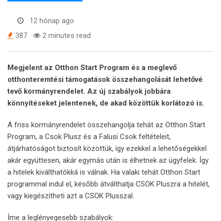
12 hónap ago
387
2 minutes read
Megjelent az Otthon Start Program és a meglevő
otthonteremtési támogatások összehangolását lehetővé
tevő kormányrendelet. Az új szabályok jobbára
könnyítéseket jelentenek, de akad közöttük korlátozó is.
A friss kormányrendelet összehangolja tehát az Otthon Start
Program, a Csok Plusz és a Falusi Csok feltételeit,
átjárhatóságot biztosít közöttük, így ezekkel a lehetőségekkel
akár együttesen, akár egymás után is élhetnek az ügyfelek. Így
a hitelek kiválthatókká is válnak. Ha valaki tehát Otthon Start
programmal indul el, később átválthatja CSOK Pluszra a hitelét,
vagy kiegészítheti azt a CSOK Plusszal.
Íme a leglényegesebb szabályok: