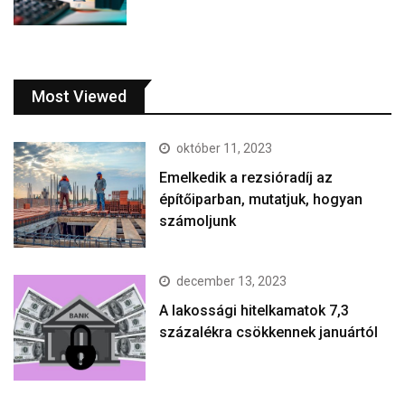
Most Viewed
október 11, 2023
Emelkedik a rezsióradíj az
építőiparban, mutatjuk, hogyan
számoljunk
december 13, 2023
A lakossági hitelkamatok 7,3
százalékra csökkennek januártól