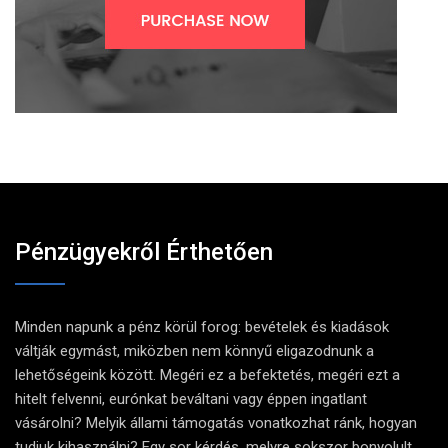
Pénzügyekről Érthetően
Minden napunk a pénz körül forog: bevételek és kiadások
váltják egymást, miközben nem könnyű eligazodnunk a
lehetőségeink között. Megéri ez a befektetés, megéri ezt a
hitelt felvenni, eurónkat beváltani vagy éppen ingatlant
vásárolni? Melyik állami támogatás vonatkozhat ránk, hogyan
tudjuk kihasználni? Egy sor kérdés, melyre sokszor bonyolult