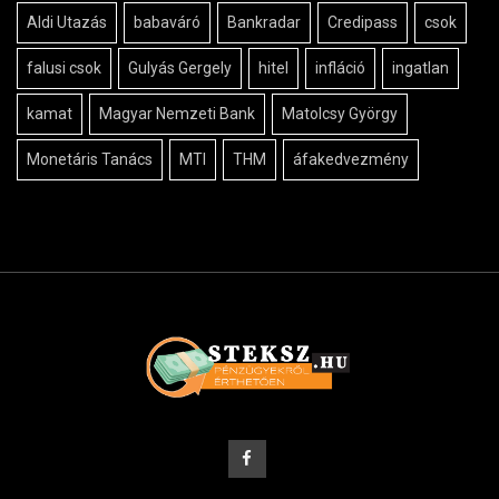
Aldi Utazás
babaváró
Bankradar
Credipass
csok
falusi csok
Gulyás Gergely
hitel
infláció
ingatlan
kamat
Magyar Nemzeti Bank
Matolcsy György
Monetáris Tanács
MTI
THM
áfakedvezmény