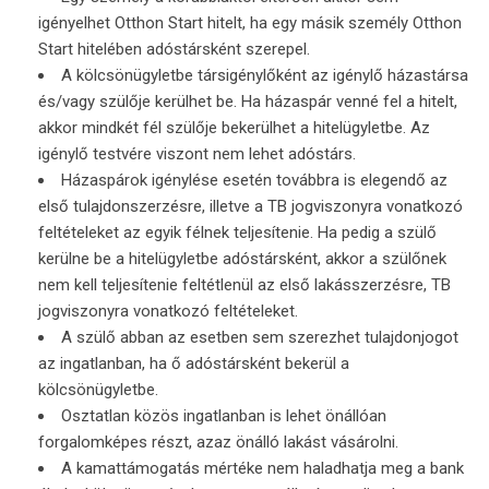
igényelhet Otthon Start hitelt, ha egy másik személy Otthon
Start hitelében adóstársként szerepel.
A kölcsönügyletbe társigénylőként az igénylő házastársa
és/vagy szülője kerülhet be. Ha házaspár venné fel a hitelt,
akkor mindkét fél szülője bekerülhet a hitelügyletbe. Az
igénylő testvére viszont nem lehet adóstárs.
Házaspárok igénylése esetén továbbra is elegendő az
első tulajdonszerzésre, illetve a TB jogviszonyra vonatkozó
feltételeket az egyik félnek teljesítenie. Ha pedig a szülő
kerülne be a hitelügyletbe adóstársként, akkor a szülőnek
nem kell teljesítenie feltétlenül az első lakásszerzésre, TB
jogviszonyra vonatkozó feltételeket.
A szülő abban az esetben sem szerezhet tulajdonjogot
az ingatlanban, ha ő adóstársként bekerül a
kölcsönügyletbe.
Osztatlan közös ingatlanban is lehet önállóan
forgalomképes részt, azaz önálló lakást vásárolni.
A kamattámogatás mértéke nem haladhatja meg a bank