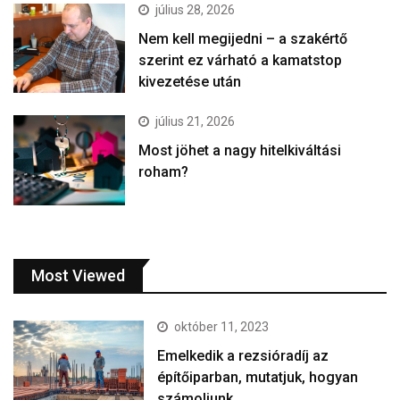
július 28, 2026
Nem kell megijedni – a szakértő
szerint ez várható a kamatstop
kivezetése után
július 21, 2026
Most jöhet a nagy hitelkiváltási
roham?
Most Viewed
október 11, 2023
Emelkedik a rezsióradíj az
építőiparban, mutatjuk, hogyan
számoljunk