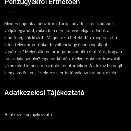
Pénzügyekről Érthetően
Minden napunk a pénz körül forog: bevételek és kiadások
váltják egymást, miközben nem könnyű eligazodnunk a
lehetőségeink között. Megéri ez a befektetés, megéri ezt a
hitelt felvenni, eurónkat beváltani vagy éppen ingatlant
vásárolni? Melyik állami támogatás vonatkozhat ránk, hogyan
tudjuk kihasználni? Egy sor kérdés, melyre sokszor bonyolult
válaszokat kapunk a hivatalos csatornákon. A steksz.hu segít
leegyszerűsíteni, értelmezni, érthető válaszokat adni ezekre.
Adatkezelési Tájékoztató
Adatkezelési tájékoztató