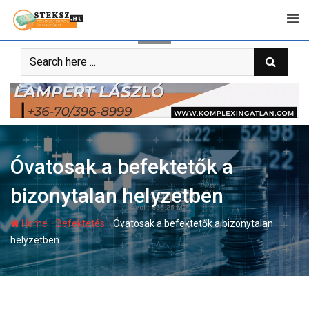
Skip
to
content
Óvatosak a befektetők a
bizonytalan helyzetben
-
-
Home
Befektetés
Óvatosak a befektetők a bizonytalan
helyzetben