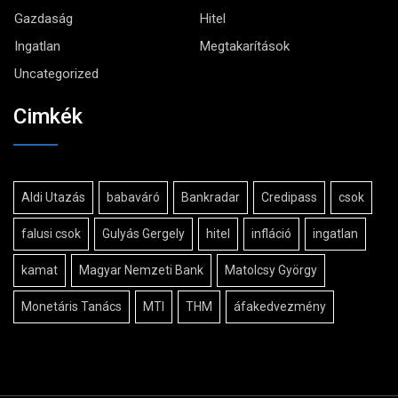
Gazdaság
Hitel
Ingatlan
Megtakarítások
Uncategorized
Cimkék
Aldi Utazás
babaváró
Bankradar
Credipass
csok
falusi csok
Gulyás Gergely
hitel
infláció
ingatlan
kamat
Magyar Nemzeti Bank
Matolcsy György
Monetáris Tanács
MTI
THM
áfakedvezmény