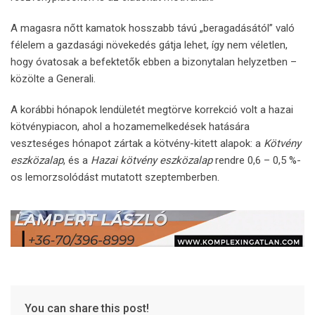
A magasra nőtt kamatok hosszabb távú „beragadásától” való
félelem a gazdasági növekedés gátja lehet, így nem véletlen,
hogy óvatosak a befektetők ebben a bizonytalan helyzetben –
közölte a Generali.
A korábbi hónapok lendületét megtörve korrekció volt a hazai
kötvénypiacon, ahol a hozamemelkedések hatására
veszteséges hónapot zártak a kötvény-kitett alapok: a
Kötvény
eszközalap
, és a
Hazai kötvény eszközalap
rendre 0,6 – 0,5 %-
os lemorzsolódást mutatott szeptemberben.
You can share this post!