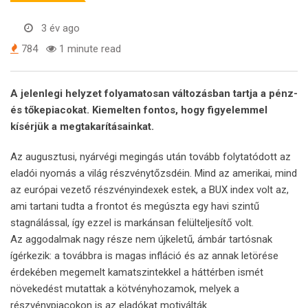
3 év ago
784
1 minute read
A jelenlegi helyzet folyamatosan változásban tartja a pénz-
és tőkepiacokat. Kiemelten fontos, hogy figyelemmel
kísérjük a megtakarításainkat.
Az augusztusi, nyárvégi megingás után tovább folytatódott az
eladói nyomás a világ részvénytőzsdéin. Mind az amerikai, mind
az európai vezető részvényindexek estek, a BUX index volt az,
ami tartani tudta a frontot és megúszta egy havi szintű
stagnálással, így ezzel is markánsan felülteljesítő volt.
Az aggodalmak nagy része nem újkeletű, ámbár tartósnak
ígérkezik: a továbbra is magas infláció és az annak letörése
érdekében megemelt kamatszintekkel a háttérben ismét
növekedést mutattak a kötvényhozamok, melyek a
részvénypiacokon is az eladókat motiválták.