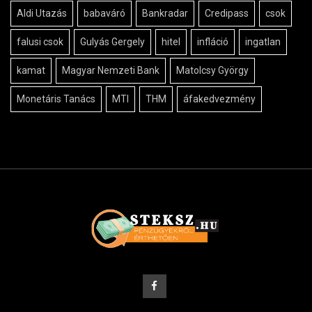
Aldi Utazás
babaváró
Bankradar
Credipass
csok
falusi csok
Gulyás Gergely
hitel
infláció
ingatlan
kamat
Magyar Nemzeti Bank
Matolcsy György
Monetáris Tanács
MTI
THM
áfakedvezmény