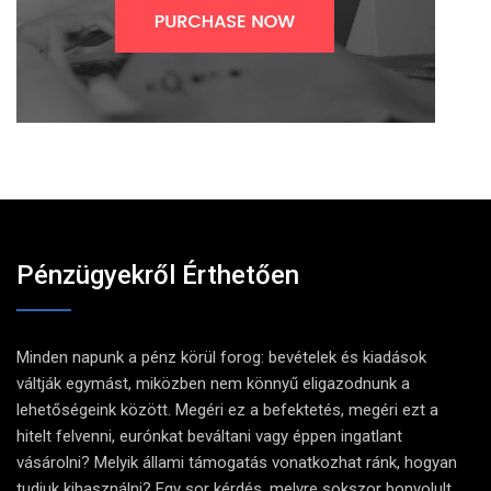
Pénzügyekről Érthetően
Minden napunk a pénz körül forog: bevételek és kiadások
váltják egymást, miközben nem könnyű eligazodnunk a
lehetőségeink között. Megéri ez a befektetés, megéri ezt a
hitelt felvenni, eurónkat beváltani vagy éppen ingatlant
vásárolni? Melyik állami támogatás vonatkozhat ránk, hogyan
tudjuk kihasználni? Egy sor kérdés, melyre sokszor bonyolult