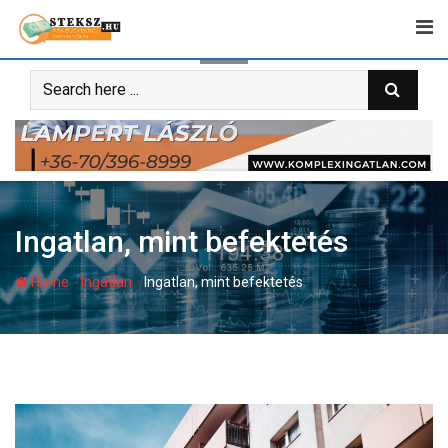
Skip
to
content
Ingatlan, mint befektetés
-
-
Home
Ingatlan
Ingatlan, mint befektetés