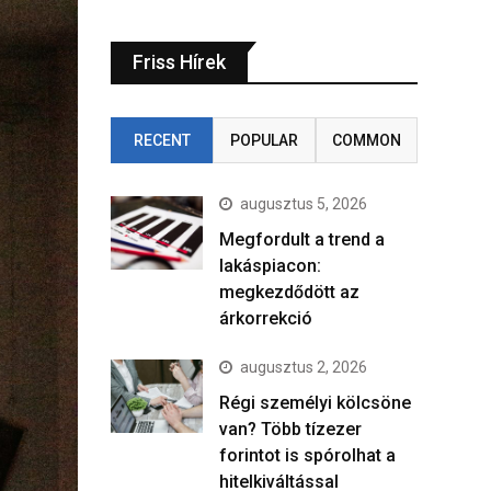
Friss Hírek
RECENT
POPULAR
COMMON
augusztus 5, 2026
Megfordult a trend a
lakáspiacon:
megkezdődött az
árkorrekció
augusztus 2, 2026
Régi személyi kölcsöne
van? Több tízezer
forintot is spórolhat a
hitelkiváltással