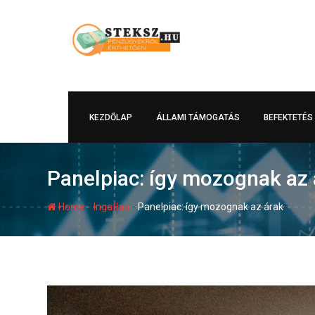
Skip
to
content
KEZDŐLAP
ÁLLAMI TÁMOGATÁS
BEFEKTETÉS
Panelpiac: így mozognak az 
-
-
Home
Ingatlan
Panelpiac: így mozognak az árak