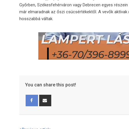
Győrben, Székesfehérváron vagy Debrecen egyes részein – 
már elmaradnak az őszi csúcsértékektől. A vevők aktívak m
hosszabbá váltak.
You can share this post!
Facebook
Share
via
Email