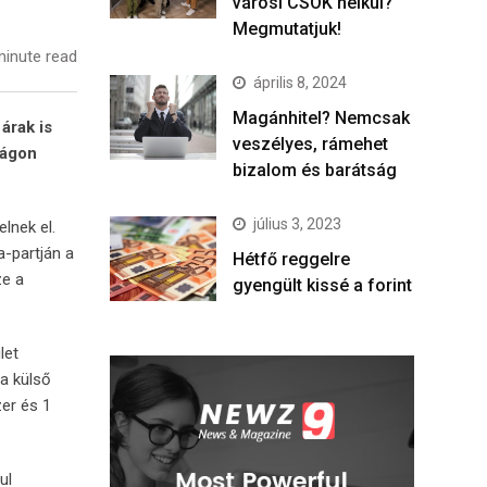
városi CSOK nélkül?
Megmutatjuk!
inute read
április 8, 2024
Magánhitel? Nemcsak
árak is
veszélyes, rámehet
zágon
bizalom és barátság
július 3, 2023
lnek el.
a-partján a
Hétfő reggelre
ze a
gyengült kissé a forint
let
 a külső
zer és 1
ul