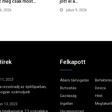
ac még csak most…
jött el a…
16, 2026
július 9, 2026
Hírek
Felkapott
 11, 2023
Állami támogatás
Befekteté
 rezsióradíj az építőiparban,
Biztosítás
Deviza
hogyan számoljunk
Gazdaság
Hitel
Ingatlan
Megtakarí
r 13, 2023
i hitelkamatok 7,3 százalékra
Uncategorized