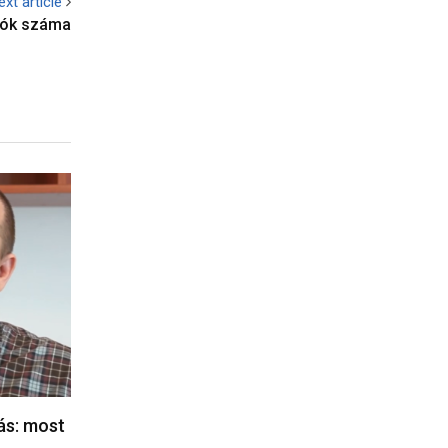
ext article
dók száma
lás: most