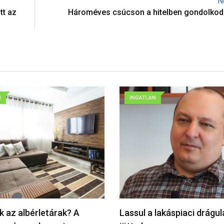
N
tt az
Hároméves csúcson a hitelben gondolko
N
INGATLAN
k az albérletárak? A
Lassul a lakáspiaci drágu