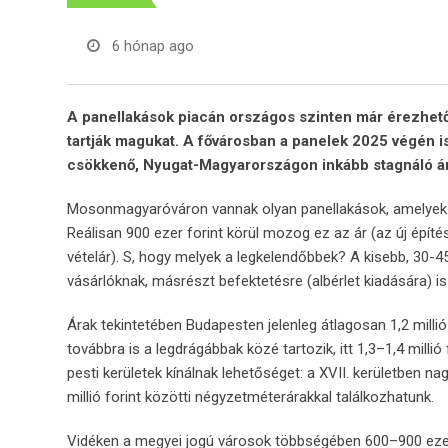
6 hónap ago
A panellakások piacán országos szinten már érezhető a
tartják magukat. A fővárosban a panelek 2025 végén i
csökkenő, Nyugat-Magyarországon inkább stagnáló ár
Mosonmagyaróváron vannak olyan panellakások, amelyek nég
Reálisan 900 ezer forint körül mozog ez az ár (az új építés
vételár). S, hogy melyek a legkelendőbbek? A kisebb, 30-
vásárlóknak, másrészt befektetésre (albérlet kiadására) i
Árak tekintetében Budapesten jelenleg átlagosan 1,2 millió 
továbbra is a legdrágábbak közé tartozik, itt 1,3–1,4 mill
pesti kerületek kínálnak lehetőséget: a XVII. kerületben nag
millió forint közötti négyzetméterárakkal találkozhatunk.
Vidéken a megyei jogú városok többségében 600–900 ezer f