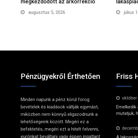
megkezdődött az árkorrekció
lakáspi
augusztus 5, 2026
július 
Pénzügyekről Érthetően
Friss 
október
Minden napunk a pénz körül forog:
bevételek és kiadások váltják egymást,
Emelkedik a
mutatjuk, 
miközben nem könnyű eligazodnunk a
lehetőségeink között. Megéri ez a
decembe
befektetés, megéri ezt a hitelt felvenni,
eurónkat beváltani vagy éppen ingatlant
A lakosság