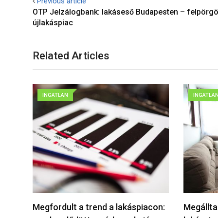
Previous article
OTP Jelzálogbank: lakáseső Budapesten – felpörgö
újlakáspiac
Related Articles
INGATLAN
INGATLA
Megfordult a trend a lakáspiacon:
Megállta