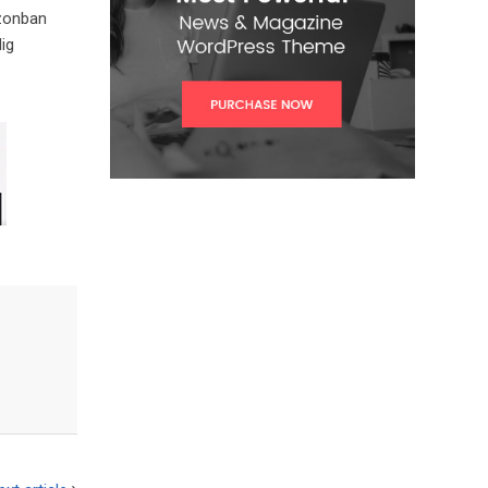
azonban
ig