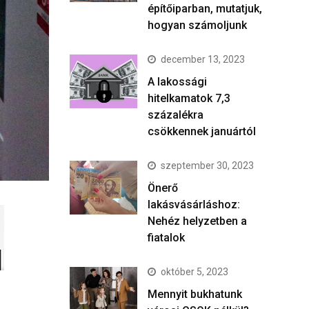
építőiparban, mutatjuk,
hogyan számoljunk
december 13, 2023
A lakossági
hitelkamatok 7,3
százalékra
csökkennek januártól
szeptember 30, 2023
Önerő
lakásvásárláshoz:
Nehéz helyzetben a
fiatalok
október 5, 2023
Mennyit bukhatunk