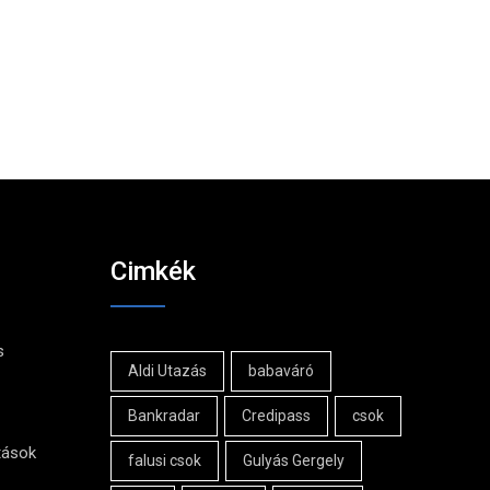
Cimkék
s
Aldi Utazás
babaváró
Bankradar
Credipass
csok
tások
falusi csok
Gulyás Gergely