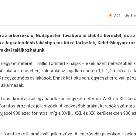
241
1 m
z árkorrekció, Budapesten továbbra is stabil a kereslet, és az 
s a legkelendőbb lakástípusok közé tartoztak, Kelet-Magyarors
akkal találkozhatunk.
yzetméterét 1 millió forintért kínálják – ezek azért nehezebben ke
ű lakások esetében, kulcsrakész ingatlan esetén 1,1-1,4 millió a Lajt
45 négyzetméteres lakások. Ennek két oka van: egyrészt erre van pén
s alkalmasak.
forint körül alakul egy panellakás négyzetméterára. A XI. és XIII. kerü
ió forintos árszintek jellemzőek. A kedvezőbb árakat keresők számára
yjából 900 ezer forintos, míg a XVIII., XXI. és XX. kerületekben 900 e
orint közötti ársáv vált jellemzővé. A legerősebb piacokon – példá