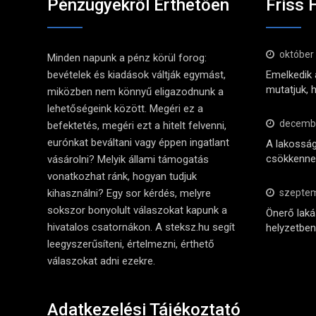
Pénzügyekről Érthetően
Friss 
október
Minden napunk a pénz körül forog:
bevételek és kiadások váltják egymást,
Emelkedik a
mutatjuk, 
miközben nem könnyű eligazodnunk a
lehetőségeink között. Megéri ez a
decembe
befektetés, megéri ezt a hitelt felvenni,
eurónkat beváltani vagy éppen ingatlant
A lakosság
csökkennek
vásárolni? Melyik állami támogatás
vonatkozhat ránk, hogyan tudjuk
kihasználni? Egy sor kérdés, melyre
szeptem
sokszor bonyolult válaszokat kapunk a
Önerő lak
hivatalos csatornákon. A steksz.hu segít
helyzetben 
leegyszerűsíteni, értelmezni, érthető
válaszokat adni ezekre.
Adatkezelési Tájékoztató