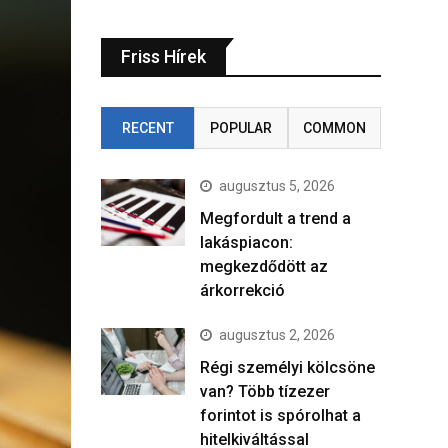
Friss Hírek
RECENT
POPULAR
COMMON
augusztus 5, 2026
Megfordult a trend a
lakáspiacon:
megkezdődött az
árkorrekció
augusztus 2, 2026
Régi személyi kölcsöne
van? Több tízezer
forintot is spórolhat a
hitelkiváltással