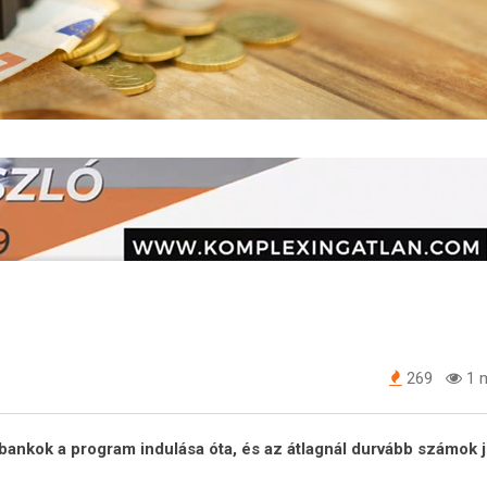
269
1 m
 a bankok a program indulása óta, és az átlagnál durvább számok