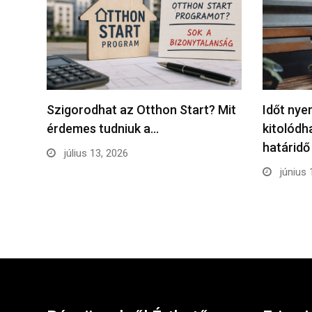
Szigorodhat az Otthon Start? Mit
Időt nye
érdemes tudniuk a…
kitolódh
határidő
július 13, 2026
június 