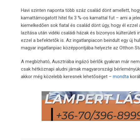
Havi szinten naponta több száz család dönt amellett, hogy
kamattámogatott hitel fix 3 %-os kamattal fut – ami a je
kiemelkedően sok fiatal és család dönt úgy, hogy él ezzel
lazítása után vidéki családi házak és bizonyos külterületi
ezzel a befektetők is. Az ingatlanpiacon beindult egy új hul
magyar ingatlanpiac középpontjába helyezte az Otthon Star
A megbízható, Ausztriába ingázó bérlők gyakran már nem
csak hétköznapi aludni járnak magyarországi bérleményü
akkor még közelebb keresnek lehetőséget –
mondta
koráb