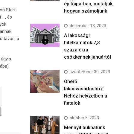
építőiparban, mutatjuk,
on Start
hogyan számoljunk
 –, és
lyok
december 13, 2023
vannak
A lakossági
zú távon: a
hitelkamatok 7,3
százalékra
csökkennek januártól
 úgyis
ába),
szeptember 30, 2023
Önerő
lakásvásárláshoz:
Nehéz helyzetben a
fiatalok
október 5, 2023
Mennyit bukhatunk