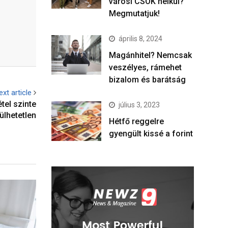
városi CSOK nélkül?
Megmutatjuk!
április 8, 2024
Magánhitel? Nemcsak
veszélyes, rámehet
bizalom és barátság
ext article
tel szinte
július 3, 2023
lhetetlen
Hétfő reggelre
gyengült kissé a forint