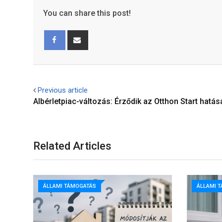
You can share this post!
Facebook
Share
via
Email
Previous article
Albérletpiac-változás: Érződik az Otthon Start hatás
Related Articles
ÁLLAMI TÁMOGATÁS
ÁLLAMI 