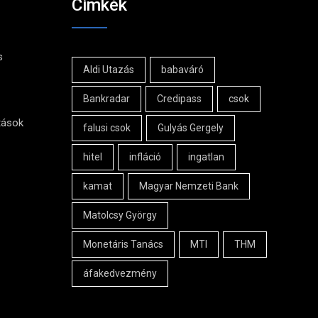
Cimkék
s
Aldi Utazás
babaváró
Bankradar
Credipass
csok
tások
falusi csok
Gulyás Gergely
hitel
infláció
ingatlan
kamat
Magyar Nemzeti Bank
Matolcsy György
Monetáris Tanács
MTI
THM
áfakedvezmény