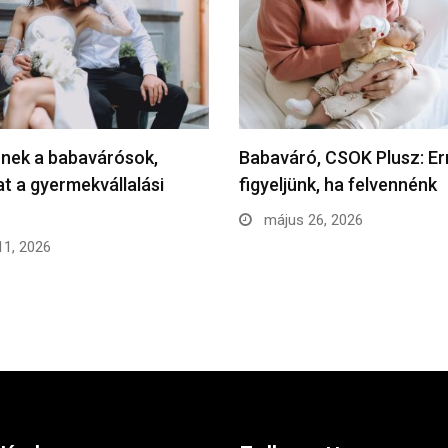
rnek a babavárósok,
Babaváró, CSOK Plusz: Er
at a gyermekvállalási
figyeljünk, ha felvennénk
május 26, 2026
11, 2026