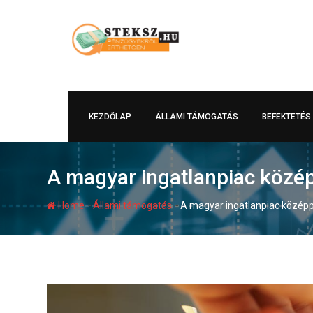
Skip
to
content
KEZDŐLAP
ÁLLAMI TÁMOGATÁS
BEFEKTETÉS
A magyar ingatlanpiac közép
-
-
Home
Állami támogatás
A magyar ingatlanpiac középp