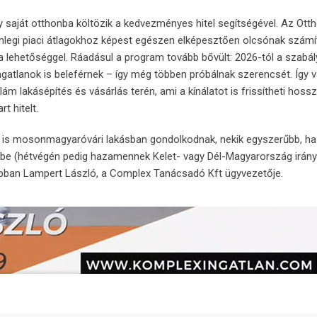
 saját otthonba költözik a kedvezményes hitel segítségével. Az Otth
lenlegi piaci átlagokhoz képest egészen elképesztően olcsónak számít
 a lehetőséggel. Ráadásul a program tovább bővült: 2026-tól a szabá
 ingatlanok is beleférnek – így még többen próbálnak szerencsét. Így 
lám lakásépítés és vásárlás terén, ami a kínálatot is frissítheti hoss
t hitelt.
 is mosonmagyaróvári lakásban gondolkodnak, nekik egyszerűbb, ha
kbe (hétvégén pedig hazamennek Kelet- vagy Dél-Magyarország irány
ban Lampert László, a Complex Tanácsadó Kft ügyvezetője.