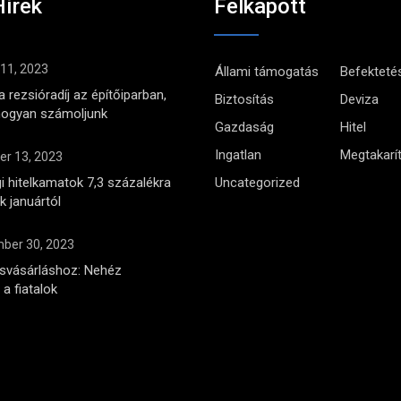
Hírek
Felkapott
 11, 2023
Állami támogatás
Befekteté
 rezsióradíj az építőiparban,
Biztosítás
Deviza
hogyan számoljunk
Gazdaság
Hitel
Ingatlan
Megtakarí
r 13, 2023
i hitelkamatok 7,3 százalékra
Uncategorized
 januártól
ber 30, 2023
ásvásárláshoz: Nehéz
a fiatalok