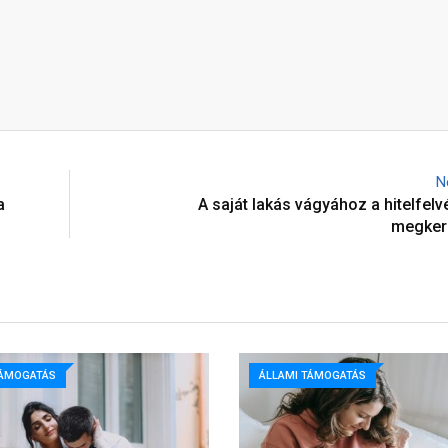
N
a
A saját lakás vágyához a hitelfelvé
megkerü
TÁMOGATÁS
ÁLLAMI TÁMOGATÁS