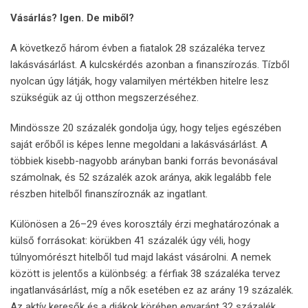
Vásárlás? Igen. De miből?
A következő három évben a fiatalok 28 százaléka tervez
lakásvásárlást. A kulcskérdés azonban a finanszírozás. Tízből
nyolcan úgy látják, hogy valamilyen mértékben hitelre lesz
szükségük az új otthon megszerzéséhez.
Mindössze 20 százalék gondolja úgy, hogy teljes egészében
saját erőből is képes lenne megoldani a lakásvásárlást. A
többiek kisebb-nagyobb arányban banki forrás bevonásával
számolnak, és 52 százalék azok aránya, akik legalább fele
részben hitelből finanszíroznák az ingatlant.
Különösen a 26–29 éves korosztály érzi meghatározónak a
külső forrásokat: körükben 41 százalék úgy véli, hogy
túlnyomórészt hitelből tud majd lakást vásárolni. A nemek
között is jelentős a különbség: a férfiak 38 százaléka tervez
ingatlanvásárlást, míg a nők esetében ez az arány 19 százalék.
Az aktív keresők és a diákok körében egyaránt 32 százalék