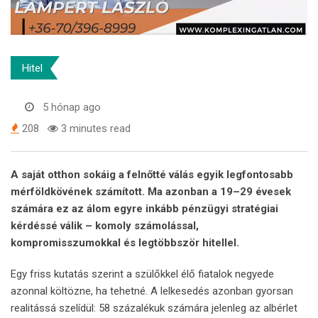
Hitel
5 hónap ago
208
3 minutes read
A saját otthon sokáig a felnőtté válás egyik legfontosabb
mérföldkövének számított. Ma azonban a 19–29 évesek
számára ez az álom egyre inkább pénzügyi stratégiai
kérdéssé válik – komoly számolással,
kompromisszumokkal és legtöbbször hitellel.
Egy friss kutatás szerint a szülőkkel élő fiatalok negyede
azonnal költözne, ha tehetné. A lelkesedés azonban gyorsan
realitássá szelídül: 58 százalékuk számára jelenleg az albérlet