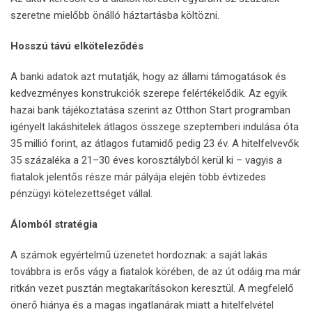
szeretne mielőbb önálló háztartásba költözni.
Hosszú távú elköteleződés
A banki adatok azt mutatják, hogy az állami támogatások és
kedvezményes konstrukciók szerepe felértékelődik. Az egyik
hazai bank tájékoztatása szerint az Otthon Start programban
igényelt lakáshitelek átlagos összege szeptemberi indulása óta
35 millió forint, az átlagos futamidő pedig 23 év. A hitelfelvevők
35 százaléka a 21–30 éves korosztályból kerül ki – vagyis a
fiatalok jelentős része már pályája elején több évtizedes
pénzügyi kötelezettséget vállal.
Álomból stratégia
A számok egyértelmű üzenetet hordoznak: a saját lakás
továbbra is erős vágy a fiatalok körében, de az út odáig ma már
ritkán vezet pusztán megtakarításokon keresztül. A megfelelő
önerő hiánya és a magas ingatlanárak miatt a hitelfelvétel