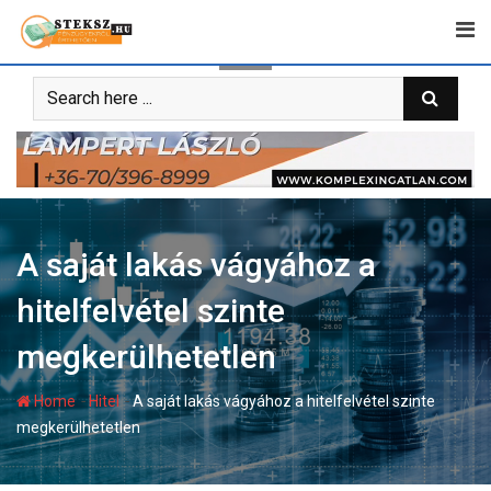
Skip
to
content
A saját lakás vágyához a
hitelfelvétel szinte
megkerülhetetlen
-
-
Home
Hitel
A saját lakás vágyához a hitelfelvétel szinte
megkerülhetetlen