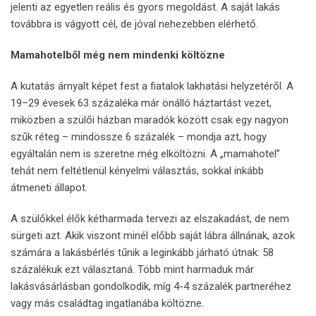
jelenti az egyetlen reális és gyors megoldást. A saját lakás
továbbra is vágyott cél, de jóval nehezebben elérhető.
Mamahotelből még nem mindenki költözne
A kutatás árnyalt képet fest a fiatalok lakhatási helyzetéről. A
19–29 évesek 63 százaléka már önálló háztartást vezet,
miközben a szülői házban maradók között csak egy nagyon
szűk réteg – mindössze 6 százalék – mondja azt, hogy
egyáltalán nem is szeretne még elköltözni. A „mamahotel”
tehát nem feltétlenül kényelmi választás, sokkal inkább
átmeneti állapot.
A szülőkkel élők kétharmada tervezi az elszakadást, de nem
sürgeti azt. Akik viszont minél előbb saját lábra állnának, azok
számára a lakásbérlés tűnik a leginkább járható útnak: 58
százalékuk ezt választaná. Több mint harmaduk már
lakásvásárlásban gondolkodik, míg 4-4 százalék partneréhez
vagy más családtag ingatlanába költözne.