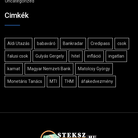
Uncategorized
Cimkék
Aldi Utazás
babaváró
Bankradar
Credipass
csok
falusi csok
Gulyás Gergely
hitel
infláció
ingatlan
kamat
Magyar Nemzeti Bank
Matolcsy György
Monetáris Tanács
MTI
THM
áfakedvezmény