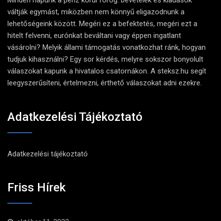
Minden napunk a pénz körül forog: bevételek és kiadások
váltják egymást, miközben nem könnyű eligazodnunk a
lehetőségeink között. Megéri ez a befektetés, megéri ezt a
hitelt felvenni, eurónkat beváltani vagy éppen ingatlant
vásárolni? Melyik állami támogatás vonatkozhat ránk, hogyan
tudjuk kihasználni? Egy sor kérdés, melyre sokszor bonyolult
válaszokat kapunk a hivatalos csatornákon. A steksz.hu segít
leegyszerűsíteni, értelmezni, érthető válaszokat adni ezekre.
Adatkezelési Tájékoztató
Adatkezelési tájékoztató
Friss Hírek