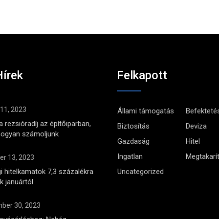
Hírek
Felkapott
 11, 2023
Állami támogatás
Befekteté
 rezsióradíj az építőiparban,
Biztosítás
Deviza
hogyan számoljunk
Gazdaság
Hitel
Ingatlan
Megtakarí
r 13, 2023
i hitelkamatok 7,3 százalékra
Uncategorized
 januártól
ber 30, 2023