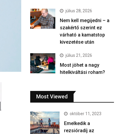
július 28, 2026
Nem kell megijedni – a
szakértő szerint ez
várható a kamatstop
kivezetése után
július 21, 2026
Most jöhet a nagy
hitelkiváltási roham?
Most Viewed
október 11, 2023
Emelkedik a
rezsióradíj az