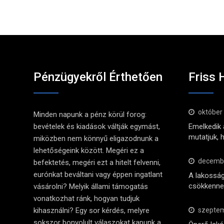
Pénzügyekről Érthetően
Friss 
október
Minden napunk a pénz körül forog:
bevételek és kiadások váltják egymást,
Emelkedik a
mutatjuk, 
miközben nem könnyű eligazodnunk a
lehetőségeink között. Megéri ez a
decembe
befektetés, megéri ezt a hitelt felvenni,
eurónkat beváltani vagy éppen ingatlant
A lakosság
csökkennek
vásárolni? Melyik állami támogatás
vonatkozhat ránk, hogyan tudjuk
kihasználni? Egy sor kérdés, melyre
szeptem
sokszor bonyolult válaszokat kapunk a