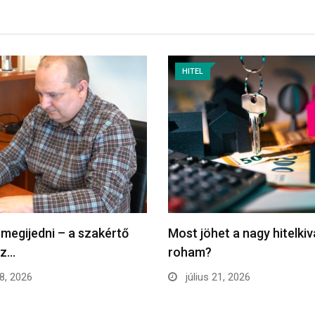
HITEL
 megijedni – a szakértő
Most jöhet a nagy hitelkiv
ez…
roham?
28, 2026
július 21, 2026