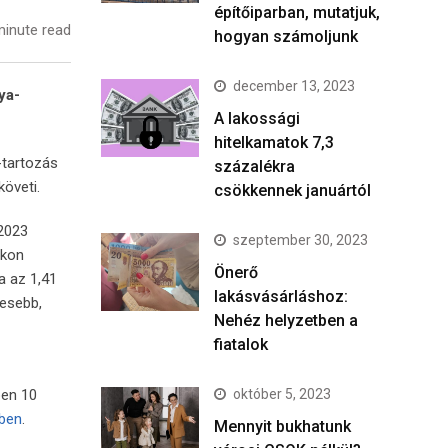
építőiparban, mutatjuk,
inute read
hogyan számoljunk
december 13, 2023
ya-
A lakossági
hitelkamatok 7,3
-tartozás
százalékra
követi.
csökkennek januártól
 2023
szeptember 30, 2023
okon
Önerő
a az 1,41
lakásvásárláshoz:
vesebb,
Nehéz helyzetben a
fiatalok
október 5, 2023
ben 10
kben
.
Mennyit bukhatunk