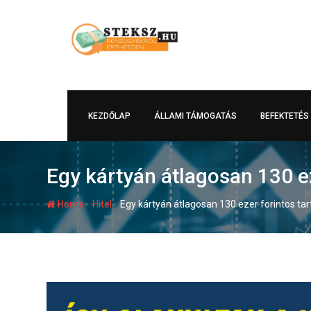
Skip
to
content
KEZDŐLAP
ÁLLAMI TÁMOGATÁS
BEFEKTETÉS
Egy kártyán átlagosan 130 e
-
-
Home
Hitel
Egy kártyán átlagosan 130 ezer forintos t