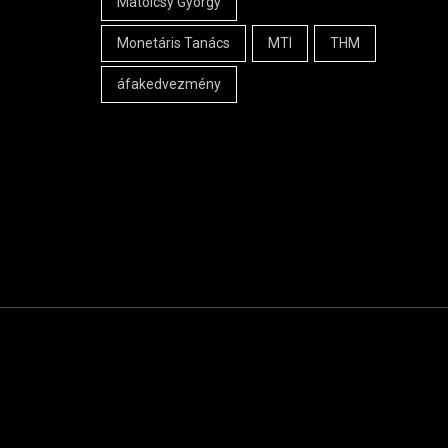
Matolcsy György
Monetáris Tanács
MTI
THM
áfakedvezmény