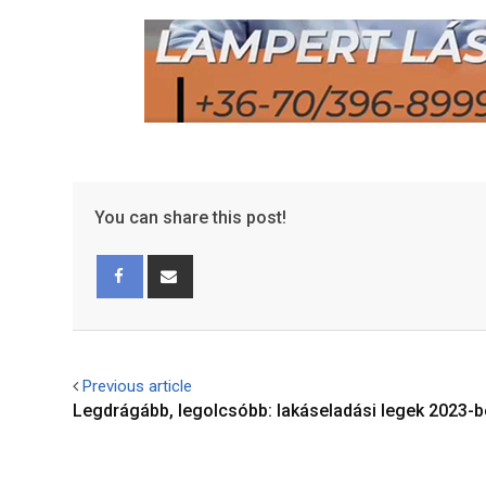
You can share this post!
Facebook
Share
via
Email
Previous article
Legdrágább, legolcsóbb: lakáseladási legek 2023-b