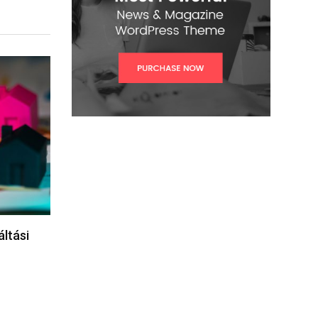
áltási