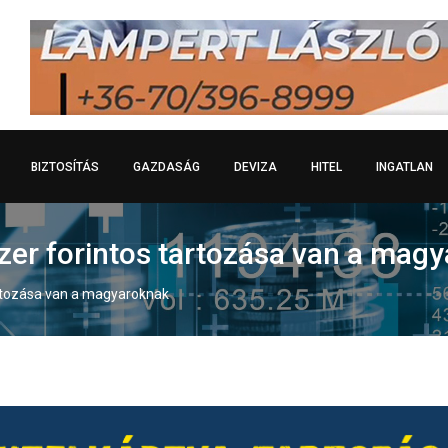
BIZTOSÍTÁS
GAZDASÁG
DEVIZA
HITEL
INGATLAN
zer forintos tartozása van a mag
artozása van a magyaroknak