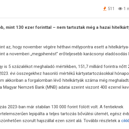
511
1 m
b, mint 130 ezer forinttal – nem tartoztak még a hazai hitelkárt
int az, hogy november végére héthavi mélypontra esett a hitelkártya
erint a novemberi „megpihenést” erőteljesebb karácsonyi eladósodás 
y is 5 százalékot meghaladó mértékben, 151,7 milliárd forintra nőtt
 2023. évi összegekhez hasonló mértékű kártyatartozásokkal hónap
, ám akkoriban a forgalomban lévő hitelkártyák száma még meghaladt
 a Magyar Nemzeti Bank (MNB) adatai szerint viszont 400 ezerrel ke
zás 2023-ban már stabilan 130 000 forint fölött volt. A fentieknek
telemszerűen lepipálta a teljes tartozás bővülési ütemét, egész év
önhetően szorult hajszállal ezen szint alá. További részletek a
cik