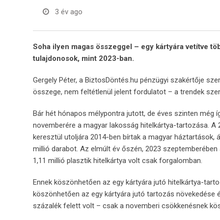
3 év ago
Soha ilyen magas összeggel – egy kártyára vetítve töb
tulajdonosok, mint 2023-ban.
Gergely Péter, a BiztosDöntés.hu pénzügyi szakértője szer
összege, nem feltétlenül jelent fordulatot – a trendek sz
Bár hét hónapos mélypontra jutott, de éves szinten még íg
novemberére a magyar lakosság hitelkártya-tartozása. A
keresztül utoljára 2014-ben bírtak a magyar háztartások
millió darabot. Az elmúlt év őszén, 2023 szeptemberében
1,11 millió plasztik hitelkártya volt csak forgalomban.
Ennek köszönhetően az egy kártyára jutó hitelkártya-tarto
köszönhetően az egy kártyára jutó tartozás növekedése ér
százalék felett volt – csak a novemberi csökkenésnek kösz