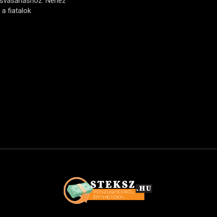
ásvásárláshoz: Nehéz
a fiatalok