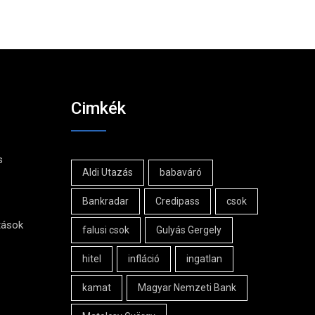
Cimkék
s
Aldi Utazás
babaváró
Bankradar
Credipass
csok
tások
falusi csok
Gulyás Gergely
hitel
infláció
ingatlan
kamat
Magyar Nemzeti Bank