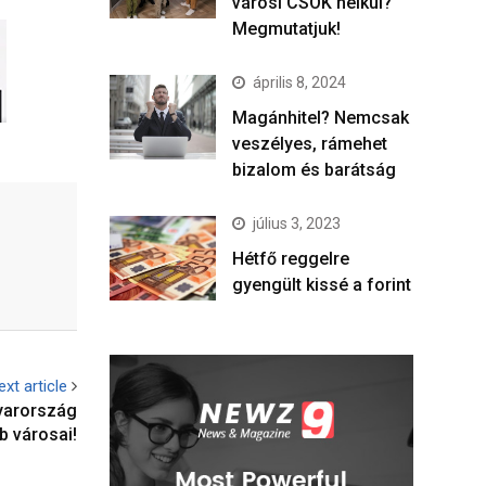
városi CSOK nélkül?
Megmutatjuk!
április 8, 2024
Magánhitel? Nemcsak
veszélyes, rámehet
bizalom és barátság
július 3, 2023
Hétfő reggelre
gyengült kissé a forint
ext article
gyarország
b városai!