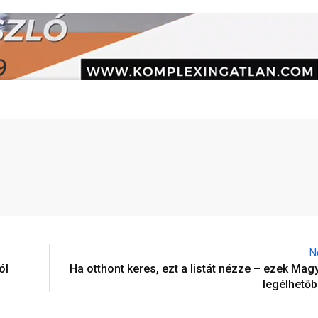
N
ól
Ha otthont keres, ezt a listát nézze – ezek Ma
legélhetőb