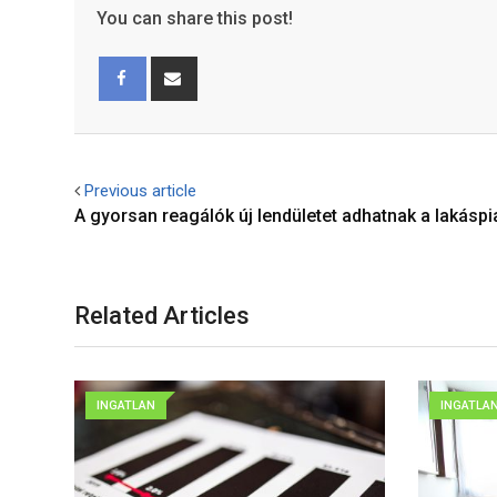
You can share this post!
Facebook
Share
via
Email
Previous article
A gyorsan reagálók új lendületet adhatnak a lakásp
Related Articles
INGATLAN
INGATLA