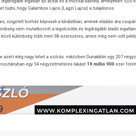
 legdrágább ingatlan az acsai és a mocsai kastély, amelyekért 5,05 é
het tudni, hogy Galambos Lajos (Lagzi Lajcsi) a tulajdonos.
s, szigetelt borház képviseli a kínálatban, aminek eladási ára csupá
 különbség nem mutatkozott a legolcsóbb és legdrágább eladó ingatlan
e közti különbség több mint 38-ezerszeres, amire még nem volt péld
 azért elég nagy lehet a szórás: miközben Dunakilitin egy 207 négy
 Oroszlányban egy 54 négyzetméteres lakást
19 millió 900
ezer forin