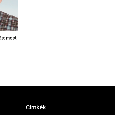
lás: most
Cimkék