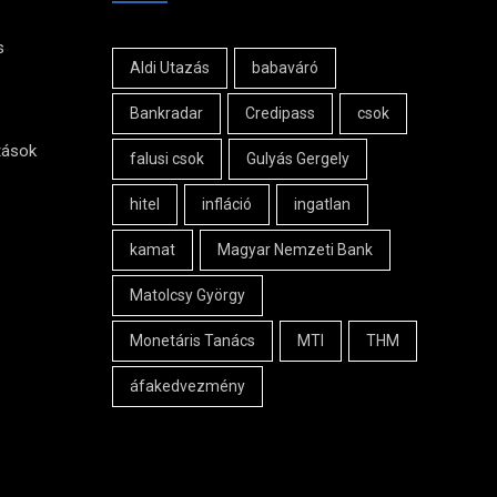
s
Aldi Utazás
babaváró
Bankradar
Credipass
csok
tások
falusi csok
Gulyás Gergely
hitel
infláció
ingatlan
kamat
Magyar Nemzeti Bank
Matolcsy György
Monetáris Tanács
MTI
THM
áfakedvezmény