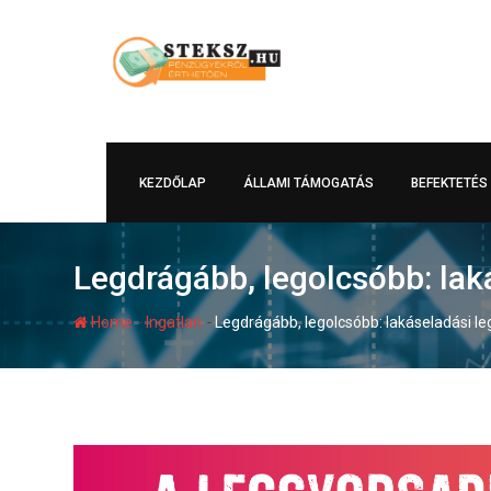
Skip
to
content
KEZDŐLAP
ÁLLAMI TÁMOGATÁS
BEFEKTETÉS
Legdrágább, legolcsóbb: lak
-
-
Home
Ingatlan
Legdrágább, legolcsóbb: lakáseladási l