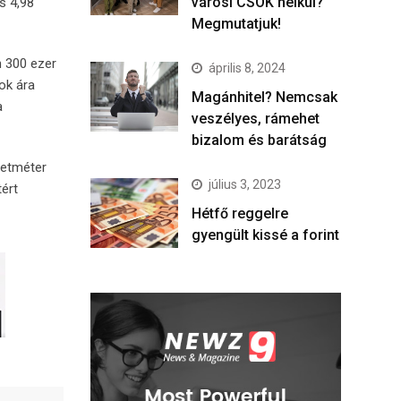
városi CSOK nélkül?
s 4,98
Megmutatjuk!
n 300 ezer
április 8, 2024
ok ára
Magánhitel? Nemcsak
a
veszélyes, rámehet
bizalom és barátság
zetméter
július 3, 2023
tért
Hétfő reggelre
gyengült kissé a forint