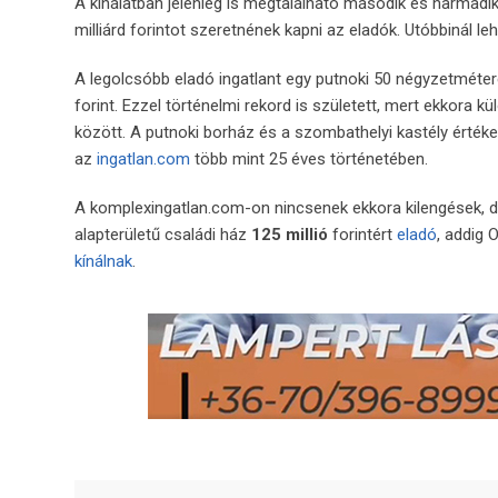
A kínálatban jelenleg is megtalálható második és harmadik
milliárd forintot szeretnének kapni az eladók. Utóbbinál le
A legolcsóbb eladó ingatlant egy putnoki 50 négyzetmétere
forint. Ezzel történelmi rekord is született, mert ekkora
között. A putnoki borház és a szombathelyi kastély érték
az
ingatlan.com
több mint 25 éves történetében.
A komplexingatlan.com-on nincsenek ekkora kilengések, de
alapterületű családi ház
125 millió
forintért
eladó
, addig
kínálnak
.