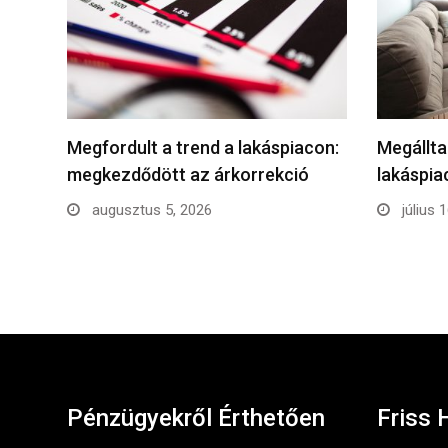
Megfordult a trend a lakáspiacon:
Megállta
megkezdődött az árkorrekció
lakáspi
augusztus 5, 2026
július 
Pénzügyekről Érthetően
Friss 