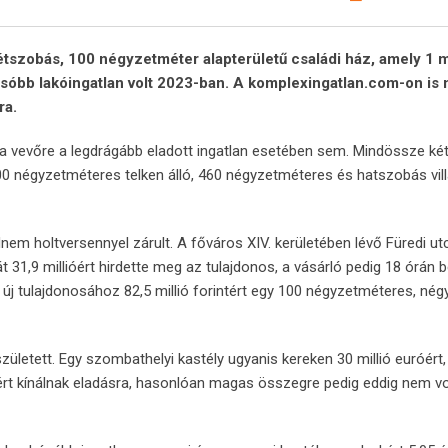
étszobás, 100 négyzetméter alapterületű családi ház, amely 1 mi
olcsóbb lakóingatlan volt 2023-ban. A komplexingatlan.com-on is 
ra.
i a vevőre a legdrágább eladott ingatlan esetében sem. Mindössze ké
900 négyzetméteres telken álló, 460 négyzetméteres és hatszobás vill
nem holtversennyel zárult. A főváros XIV. kerületében lévő Füredi ut
31,9 millióért hirdette meg az tulajdonos, a vásárló pedig 18 órán b
lt új tulajdonosához 82,5 millió forintért egy 100 négyzetméteres, né
ületett. Egy szombathelyi kastély ugyanis kereken 30 millió euróért,
tért kínálnak eladásra, hasonlóan magas összegre pedig eddig nem v