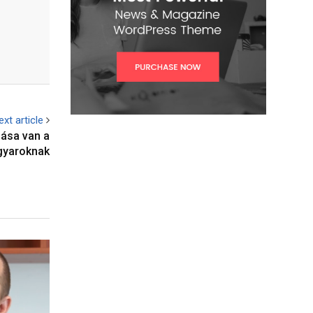
ext article
zása van a
yaroknak