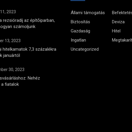
 11, 2023
Állami támogatás
Befekteté
 rezsióradíj az építőiparban,
Biztosítás
Deviza
hogyan számoljunk
Gazdaság
Hitel
Ingatlan
Megtakarí
r 13, 2023
i hitelkamatok 7,3 százalékra
Uncategorized
 januártól
ber 30, 2023
ásvásárláshoz: Nehéz
a fiatalok