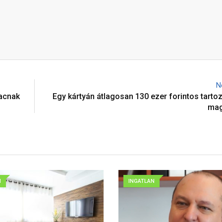
N
iacnak
Egy kártyán átlagosan 130 ezer forintos tarto
mag
N
INGATLAN