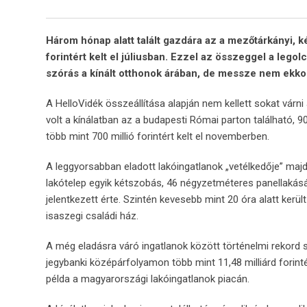
Három hónap alatt talált gazdára az a mezőtárkányi, k
forintért kelt el júliusban. Ezzel az összeggel a leg
szórás a kínált otthonok árában, de messze nem ekko
A HelloVidék összeállítása alapján nem kellett sokat várn
volt a kínálatban az a budapesti Római parton található, 
több mint 700 millió forintért kelt el novemberben.
A leggyorsabban eladott lakóingatlanok „vetélkedője” majd
lakótelep egyik kétszobás, 46 négyzetméteres panellakását 
jelentkezett érte. Szintén kevesebb mint 20 óra alatt kerü
isaszegi családi ház.
A még eladásra váró ingatlanok között történelmi rekord sz
jegybanki középárfolyamon több mint 11,48 milliárd forin
példa a magyarországi lakóingatlanok piacán.