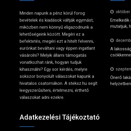
október
Minden napunk a pénz körül forog:
bevételek és kiadások váltják egymást,
Emelkedik a
mutatjuk, 
miközben nem könnyű eligazodnunk a
lehetőségeink között. Megéri ez a
decembe
befektetés, megéri ezt a hitelt felvenni,
eurónkat beváltani vagy éppen ingatlant
A lakosság
csökkennek
vásárolni? Melyik állami támogatás
vonatkozhat ránk, hogyan tudjuk
kihasználni? Egy sor kérdés, melyre
szeptem
sokszor bonyolult válaszokat kapunk a
Önerő lak
hivatalos csatornákon. A steksz.hu segít
helyzetben 
leegyszerűsíteni, értelmezni, érthető
válaszokat adni ezekre.
Adatkezelési Tájékoztató