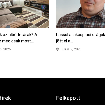
k az albérletárak? A
Lassul a lakáspiaci drágu
ac még csak most…
jött el a…
16, 2026
július 9, 2026
Hírek
Felkapott