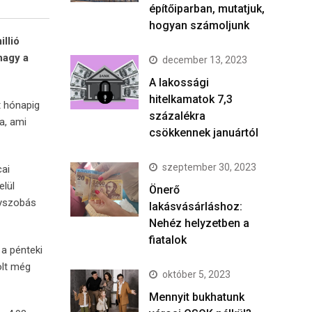
építőiparban, mutatjuk,
hogyan számoljunk
llió
nagy a
december 13, 2023
A lakossági
hitelkamatok 7,3
t hónapig
százalékra
a, ami
csökkennek januártól
szeptember 30, 2023
cai
elül
Önerő
gyszobás
lakásvásárláshoz:
Nehéz helyzetben a
fiatalok
 a pénteki
olt még
október 5, 2023
Mennyit bukhatunk