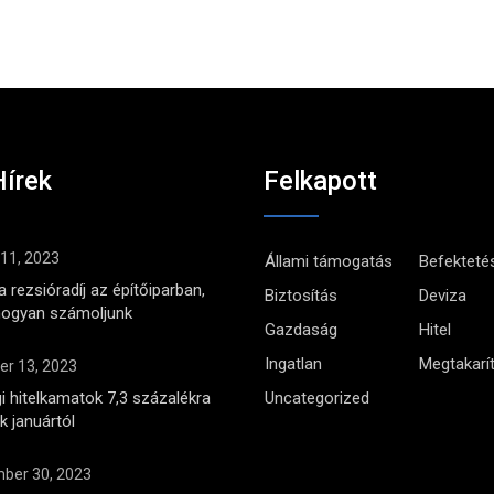
Hírek
Felkapott
 11, 2023
Állami támogatás
Befekteté
 rezsióradíj az építőiparban,
Biztosítás
Deviza
hogyan számoljunk
Gazdaság
Hitel
Ingatlan
Megtakarí
r 13, 2023
i hitelkamatok 7,3 százalékra
Uncategorized
 januártól
ber 30, 2023