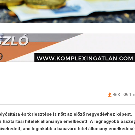
463
1 m
lyósítása és törlesztése is nőtt az előző negyedévhez képest.
a háztartási hitelek állománya emelkedett. A
legnagyobb össze
növekedett, ami leginkább a babaváró
hitel állomány emelkedés