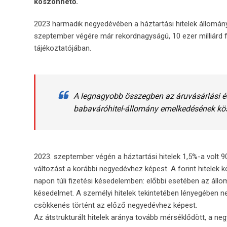
köszönhető.
2023 harmadik negyedévében a háztartási hitelek állománya 
szeptember végére már rekordnagyságú, 10 ezer milliárd föl
tájékoztatójában.
A legnagyobb összegben az áruvásárlási és
babaváróhitel-állomány emelkedésének kös
2023. szeptember végén a háztartási hitelek 1,5%-a volt 
változást a korábbi negyedévhez képest. A forint hitelek 
napon túli fizetési késedelemben: előbbi esetében az ál
késedelmet. A személyi hitelek tekintetében lényegében n
csökkenés történt az előző negyedévhez képest.
Az átstrukturált hitelek aránya tovább mérséklődött, a ne