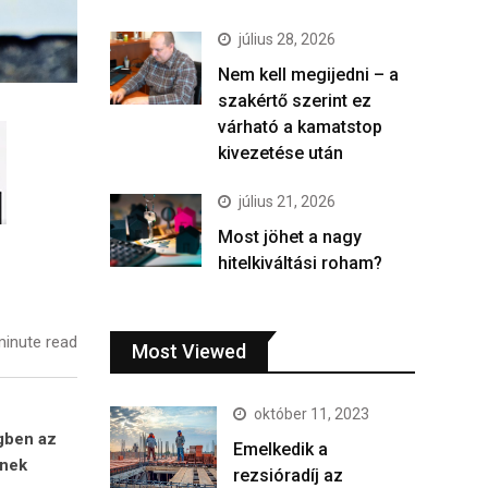
július 28, 2026
Nem kell megijedni – a
szakértő szerint ez
várható a kamatstop
kivezetése után
július 21, 2026
Most jöhet a nagy
hitelkiváltási roham?
inute read
Most Viewed
október 11, 2023
gben az
Emelkedik a
ének
rezsióradíj az