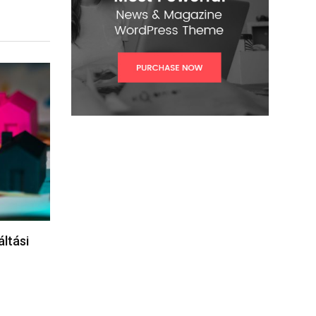
áltási