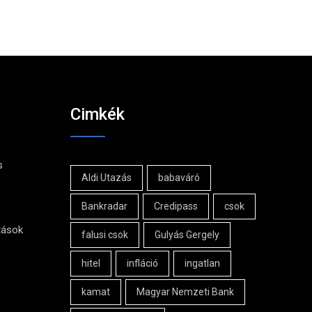
Cimkék
s
Aldi Utazás
babaváró
Bankradar
Credipass
csok
tások
falusi csok
Gulyás Gergely
hitel
infláció
ingatlan
kamat
Magyar Nemzeti Bank