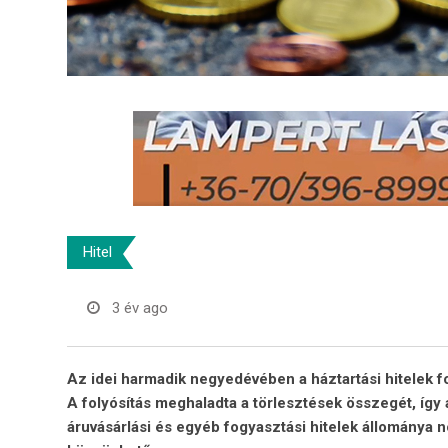
Hitel
3 év ago
Az idei harmadik negyedévében a háztartási hitelek fo
A
folyósítás meghaladta a törlesztések összegét, így 
áruvásárlási és egyéb fogyasztási hitelek állománya 