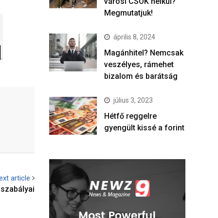
városi CSOK nélkül?
Megmutatjuk!
április 8, 2024
Magánhitel? Nemcsak
veszélyes, rámehet
bizalom és barátság
július 3, 2023
Hétfő reggelre
gyengült kissé a forint
ext article
 szabályai