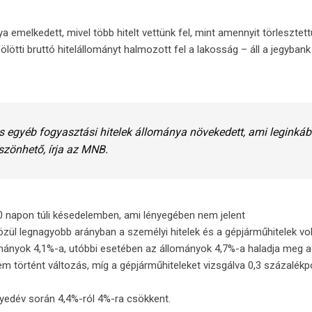
emelkedett, mivel több hitelt vettünk fel, mint amennyit törlesztett
ötti bruttó hitelállományt halmozott fel a lakosság – áll a jegybank 
 egyéb fogyasztási hitelek állománya növekedett, ami leginkáb
zönhető, írja az MNB.
90 napon túli késedelemben, ami lényegében nem jelent
közül legnagyobb arányban a személyi hitelek és a gépjárműhitelek vo
lományok 4,1%-a, utóbbi esetében az állományok 4,7%-a haladja meg 
em történt változás, míg a gépjárműhiteleket vizsgálva 0,3 százalék
gyedév során 4,4%-ról 4%-ra csökkent.