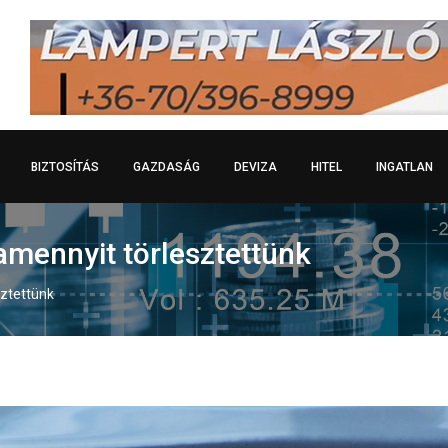
BIZTOSÍTÁS
GAZDASÁG
DEVIZA
HITEL
INGATLAN
 amennyit törlesztettünk
sztettünk