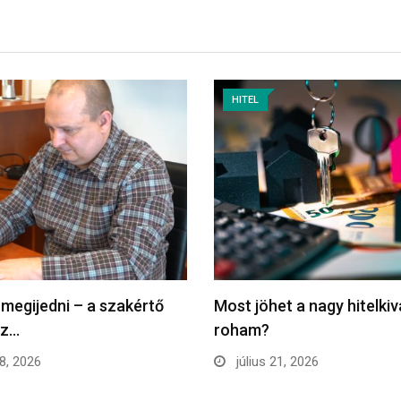
HITEL
 megijedni – a szakértő
Most jöhet a nagy hitelkiv
ez…
roham?
28, 2026
július 21, 2026