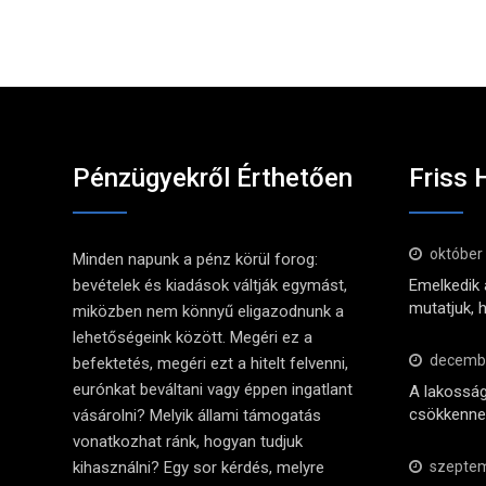
Pénzügyekről Érthetően
Friss 
október
Minden napunk a pénz körül forog:
bevételek és kiadások váltják egymást,
Emelkedik a
mutatjuk, 
miközben nem könnyű eligazodnunk a
lehetőségeink között. Megéri ez a
decembe
befektetés, megéri ezt a hitelt felvenni,
eurónkat beváltani vagy éppen ingatlant
A lakosság
csökkennek
vásárolni? Melyik állami támogatás
vonatkozhat ránk, hogyan tudjuk
kihasználni? Egy sor kérdés, melyre
szeptem