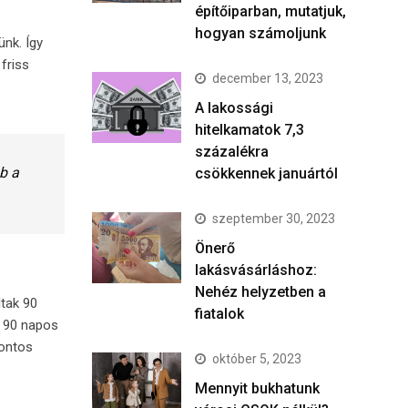
építőiparban, mutatjuk,
hogyan számoljunk
ünk. Így
friss
december 13, 2023
A lakossági
hitelkamatok 7,3
százalékra
b a
csökkennek januártól
szeptember 30, 2023
Önerő
lakásvásárláshoz:
Nehéz helyzetben a
ltak 90
fiatalok
a 90 napos
pontos
október 5, 2023
Mennyit bukhatunk