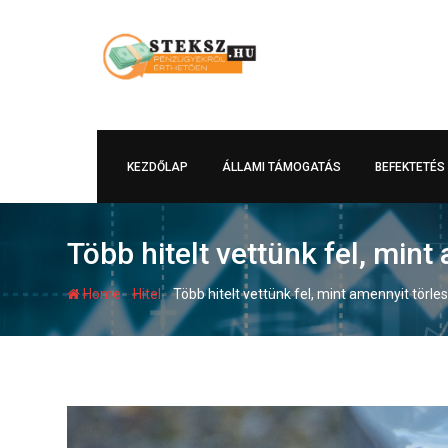
Skip
to
content
KEZDŐLAP
ÁLLAMI TÁMOGATÁS
BEFEKTETÉS
Több hitelt vettünk fel, mint
-
-
Home
Hitel
Több hitelt vettünk fel, mint amennyit törle