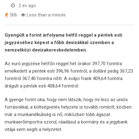
2 év ago
506
Less than a minute
Gyengült a forint árfolyama hétfő reggel a péntek esti
jegyzéséhez képest a főbb devizákkal szemben a
nemzetközi devizakereskedelemben.
Az euró jegyzése hétfőn reggel hét órakor 397,70 forintra
emelkedett a péntek esti 396,96 forintról, a dolláré pedig 367,23
forintról 367,40 forintra nőtt. A svájci frank 409,64 forintra
drágult a péntek esti 408,64 forintról.
A gyenge forint oka, hogy nem látszik, hogy mi lesz az uniós
forrásokkal, a költségvetés helyzete is tovább romlott, közben
már a munkanélküliség is nő, miközben több ágazat
munkaerőimportra szorul, ráadásul a kormány és a jegybank
vitája sem segíti a helyzetet.