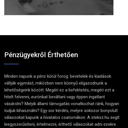
Pénzügyekről Érthetően
Minden napunk a pénz körül forog: bevételek és kiadások
váltják egymást, miközben nem könnyű eligazodnunk a
lehetőségeink között. Megéri ez a befektetés, megéri ezt a
hitelt felvenni, eurónkat beváltani vagy éppen ingatlant
vásárolni? Melyik állami támogatás vonatkozhat ránk, hogyan
tudjuk kihasználni? Egy sor kérdés, melyre sokszor bonyolult
válaszokat kapunk a hivatalos csatornákon. A steksz.hu segít
leegyszerűsíteni, értelmezni, érthető válaszokat adni ezekre.