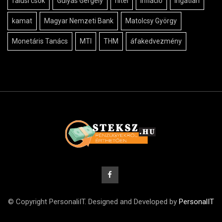
falusi csok
Gulyás Gergely
hitel
infláció
ingatlan
kamat
Magyar Nemzeti Bank
Matolcsy György
Monetáris Tanács
MTI
THM
áfakedvezmény
© Copyright PersonaliIT. Designed and Developed by
PersonalIT