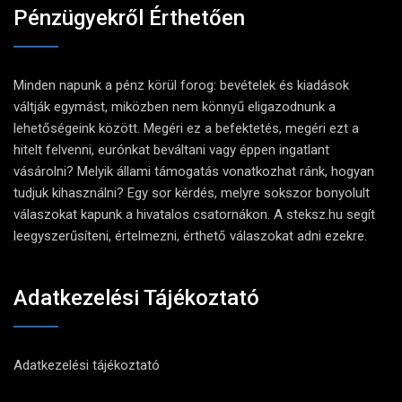
Pénzügyekről Érthetően
Minden napunk a pénz körül forog: bevételek és kiadások
váltják egymást, miközben nem könnyű eligazodnunk a
lehetőségeink között. Megéri ez a befektetés, megéri ezt a
hitelt felvenni, eurónkat beváltani vagy éppen ingatlant
vásárolni? Melyik állami támogatás vonatkozhat ránk, hogyan
tudjuk kihasználni? Egy sor kérdés, melyre sokszor bonyolult
válaszokat kapunk a hivatalos csatornákon. A steksz.hu segít
leegyszerűsíteni, értelmezni, érthető válaszokat adni ezekre.
Adatkezelési Tájékoztató
Adatkezelési tájékoztató