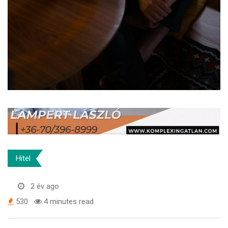
Hitel
2 év ago
530
4 minutes read