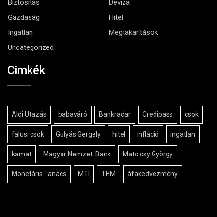
Biztosítás
Deviza
Gazdaság
Hitel
Ingatlan
Megtakarítások
Uncategorized
Cimkék
Aldi Utazás
babaváró
Bankradar
Credipass
csok
falusi csok
Gulyás Gergely
hitel
infláció
ingatlan
kamat
Magyar Nemzeti Bank
Matolcsy György
Monetáris Tanács
MTI
THM
áfakedvezmény