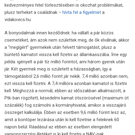
kedvezményes hitel törlesztésében is okozhat problémákat,
plusz terheket a családnak –
hívta fel a figyelmet
a
vidakovics.hu.
A bonyodalmak innen kezdődnek: ha vállalt a pár közös
csemetéket, ám azok nem születtek meg, de ők elválnak, akkor
a “megígért” gyermekek után felvett támogatást, plusz a
büntető kamatot vissza kell fizetni az államkasszába. Íme egy
példa: igényelt a pár tíz millió forintot, ami három gyerek után
jár. Két gyermek meg is született a házasságban, így a
támogatásból 2,6 millió forint jár nekik. 7,4 millió azonban nem,
ezt vissza kell fizetni. A 7,4 millióra azonban kamatot is fizetni
kell. Méghozzá a normál, ebben az időszakban alkalmazott, a
Ptk-ban rögzített, késedelmi kamat ötszörösével (maximum öt
százalék) fog számolni a kormányhivatal, amikor a visszajáró
összeget kalkulálja. Ebben az esetben 9,6 millió forint lesz az,
amit a bontóper lezárása után ki kell fizetnie a feleknek 60
napon belül. Ráadásul az ebben az esetben elengedett
vagyonszerzési illetéket is ki kell fizetni a NAV-nak.