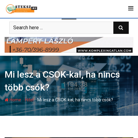
Skip
to
content
Mi lesz a CSOK-kal, ha nincs
több csók?
-
-
Home
Hitel
Mi lesz a CSOK-kal, ha nincs több csók?