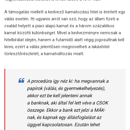
A támogatás mellett a kedvező kamatozású hitel is érintett egy
válás esetén. Itt ugyanis arról van szó, hogy az állam fizeti a
család helyett a piaci alapú kamat és a három százalékos
kamat közötti különbséget. Mivel a kedvezményre nemcsak a
hitelbírálat idején, hanem a futamidő alatt végig jogosultnak kell
lenni, ezért a válás jelentősen megnövelheti a lakáshitel
törlesztőrészletét, a kamatváltozás miatt.
A procedúra így néz ki: ha megvannak a
papírok (válás, és gyermekelhelyezés),
akkor ezt be kell jelenteni annak
a banknak, aki által fel lett véve a CSOK
összege. Ekkor a bank ezt jelzi a MÁK-
nak, és kapnak egy állásfoglalást az
üggyel kapcsolatosan. Ezután lehet