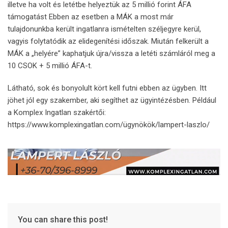
illetve ha volt és letétbe helyeztük az 5 millió forint ÁFA
támogatást Ebben az esetben a MÁK a most már
tulajdonunkba került ingatlanra ismételten széljegyre kerül,
vagyis folytatódik az elidegenítési időszak. Miután felkerült a
MÁK a „helyére” kaphatjuk újra/vissza a letéti számláról meg a
10 CSOK + 5 millió ÁFA-t.
Látható, sok és bonyolult kört kell futni ebben az ügyben. Itt
jöhet jól egy szakember, aki segíthet az ügyintézésben. Például
a Komplex Ingatlan szakértői:
https://www.komplexingatlan.com/ügynökök/lampert-laszlo/
You can share this post!