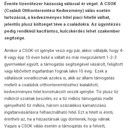
Évente tizenötezer házasság válással ér véget. A CSOK
(Családi Otthonteremtési Kedvezmény) válás esetén
tartozássá, a kedvezményes hitel piaci hitellé válhat,
jelentős plusz költséget téve a családokra. Az ügyintézés
pedig rendkívül kacifántos, kulcskérdés lehet szakember
segítsége.
Amikor a CSOK-ot igénybe veszi egy pár, akkor vállalják, hogy 4-
8 vagy épp 10 éven belül a vállalt és már megszületett 1-2-3
gyermekkel együtt, a támogatás segítségével vásárolt, felújított
vagy kibővített ingatlanban fognak lakni 10 évig. Ezek a
vállalások vonatkoznak azokra is, akik az állami támogatás
mellett a családok otthonteremtéséhez kialakított,
kedvezményes hitel konstrukciót veszik igénybe. Tíz plusz tíz
millióról szoktak beszélni, ez a tíz milliós támogatás mellé
igényelhető tíz milliós, három százalékos kamatozású
ingatlanvásárlásra felhasználható hitel. Ezt a hitelt is érinti,
érintheti az, ha a házastársak úgy döntenek, hogy válnak.
Vagyis a CSOK válás esetén a támogatás és a felvett,