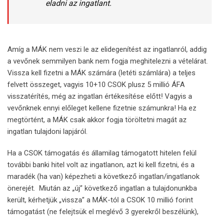
eladni az ingatlant.
Amíg a MÁK nem veszi le az elidegenítést az ingatlanról, addig
a vevőnek semmilyen bank nem fogja meghitelezni a vételárat.
Vissza kell fizetni a MÁK számára (letéti számlára) a teljes
felvett összeget, vagyis 10+10 CSOK plusz 5 millió ÁFA
visszatérítés, még az ingatlan értékesítése előtt! Vagyis a
vevőnknek ennyi előleget kellene fizetnie számunkra! Ha ez
megtörtént, a MÁK csak akkor fogja töröltetni magát az
ingatlan tulajdoni lapjáról.
Ha a CSOK támogatás és államilag támogatott hitelen felül
további banki hitel volt az ingatlanon, azt ki kell fizetni, és a
maradék (ha van) képezheti a következő ingatlan/ingatlanok
önerejét. Miután az „új” következő ingatlan a tulajdonunkba
került, kérhetjük „vissza” a MÁK-tól a CSOK 10 millió forint
támogatást (ne felejtsük el meglévő 3 gyerekről beszélünk),