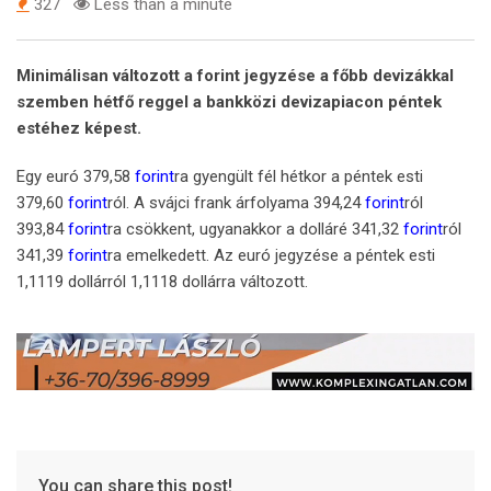
327
Less than a minute
Minimálisan változott a forint jegyzése a főbb devizákkal
szemben hétfő reggel a bankközi devizapiacon péntek
estéhez képest.
Egy euró 379,58
forint
ra gyengült fél hétkor a péntek esti
379,60
forint
ról. A svájci frank árfolyama 394,24
forint
ról
393,84
forint
ra csökkent, ugyanakkor a dolláré 341,32
forint
ról
341,39
forint
ra emelkedett. Az euró jegyzése a péntek esti
1,1119 dollárról 1,1118 dollárra változott.
You can share this post!