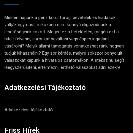
Minden napunk a pénz körül forog: bevételek és kiadások
váltják egymást, miközben nem könnyű eligazodnunk a
lehetőségeink között. Megéri ez a befektetés, megéri ezt a
hitelt felvenni, eurónkat beváltani vagy éppen ingatlant
vásárolni? Melyik állami támogatás vonatkozhat ránk, hogyan
tudjuk kihasználni? Egy sor kérdés, melyre sokszor bonyolult
válaszokat kapunk a hivatalos csatornákon. A steksz.hu segít
leegyszerűsíteni, értelmezni, érthető válaszokat adni ezekre.
Adatkezelési Tájékoztató
Adatkezelési tájékoztató
Friss Hírek