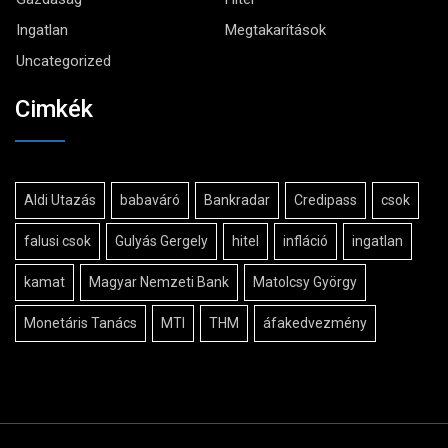
Ingatlan
Megtakarítások
Uncategorized
Cimkék
Aldi Utazás
babaváró
Bankradar
Credipass
csok
falusi csok
Gulyás Gergely
hitel
infláció
ingatlan
kamat
Magyar Nemzeti Bank
Matolcsy György
Monetáris Tanács
MTI
THM
áfakedvezmény