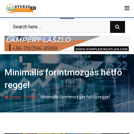
Skip
to
content
Minimális forintmozgás hétfő
reggel
-
-
Home
Deviza
Minimális forintmozgás hétfő reggel