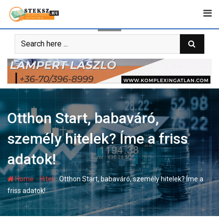
Skip
to
content
Otthon Start, babaváró,
személy hitelek? Íme a friss
adatok!
-
-
Home
Hitel
Otthon Start, babaváró, személy hitelek? Íme a
friss adatok!