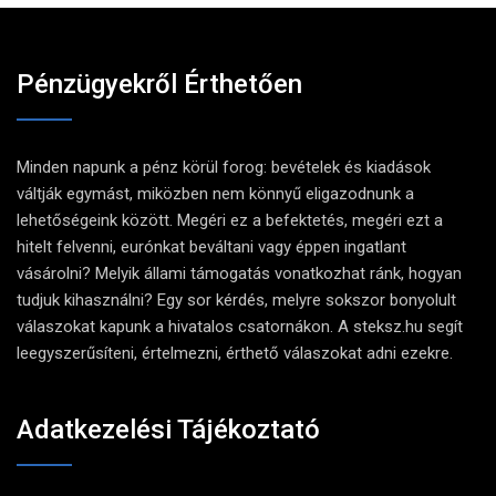
Pénzügyekről Érthetően
Minden napunk a pénz körül forog: bevételek és kiadások
váltják egymást, miközben nem könnyű eligazodnunk a
lehetőségeink között. Megéri ez a befektetés, megéri ezt a
hitelt felvenni, eurónkat beváltani vagy éppen ingatlant
vásárolni? Melyik állami támogatás vonatkozhat ránk, hogyan
tudjuk kihasználni? Egy sor kérdés, melyre sokszor bonyolult
válaszokat kapunk a hivatalos csatornákon. A steksz.hu segít
leegyszerűsíteni, értelmezni, érthető válaszokat adni ezekre.
Adatkezelési Tájékoztató