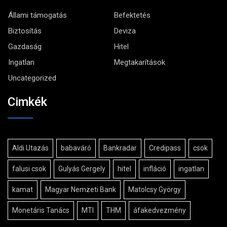
Állami támogatás
Befektetés
Biztosítás
Deviza
Gazdaság
Hitel
Ingatlan
Megtakarítások
Uncategorized
Cimkék
Aldi Utazás
babaváró
Bankradar
Credipass
csok
falusi csok
Gulyás Gergely
hitel
infláció
ingatlan
kamat
Magyar Nemzeti Bank
Matolcsy György
Monetáris Tanács
MTI
THM
áfakedvezmény