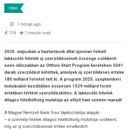
Hitel
1 hónap ago
124
1 minute read
2026. májusban a háztartások által újonnan felvett
lakáscélú hitelek új szerződéseinek összege csökkent:
ezen időszakban az Otthon Start Program
keretében 5041
darab szerződést kötöttek, amelyek új szerződéses értéke
180 milliárd forintot tett ki. A program 2025. szeptemberi
indulásától kezdődően összesen 1529 milliárd forint
értékben történt szerződéskötés. A lakáscélú hitelek
átlagos hitelköltség mutatója az előző havi szinten maradt.
A Magyar Nemzeti Bank friss tájékoztatója alapján
– a személyi hitelek átlagos hitelköltség mutatója csökkent,
míg az új szerződéseinek értéke emelkedett.