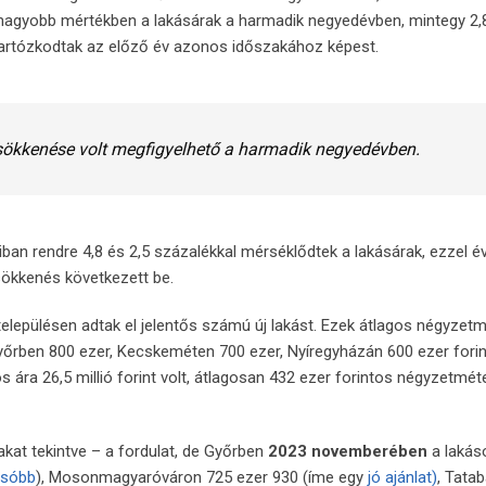
nagyobb mértékben a lakásárak a harmadik negyedévben, mintegy 2,
tartózkodtak az előző év azonos időszakához képest.
csökkenése volt megfigyelhető a harmadik negyedévben.
an rendre 4,8 és 2,5 százalékkal mérséklődtek a lakásárak, ezzel é
sökkenés következett be.
településen adtak el jelentős számú új lakást. Ezek átlagos négyzet
g Győrben 800 ezer, Kecskeméten 700 ezer, Nyíregyházán 600 ezer forin
s ára 26,5 millió forint volt, átlagosan 432 ezer forintos négyzetmét
at tekintve – a fordulat, de Győrben
2023
novemberében
a lakás
csóbb
), Mosonmagyaróváron 725 ezer 930 (íme egy
jó ajánlat)
, Tata