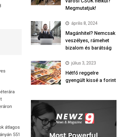
városi CSOK nélkül?
8
Megmutatjuk!
április 8, 2024
Magánhitel? Nemcsak
veszélyes, rámehet
bizalom és barátság
július 3, 2023
ves
Hétfő reggelre
gyengült kissé a forint
méterára
t
eráron
ok átlagos
bányán 551