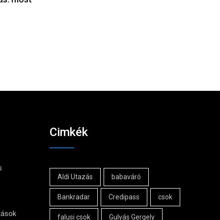
Cimkék
s
Aldi Utazás
babaváró
Bankradar
Credipass
csok
tások
falusi csok
Gulyás Gergely