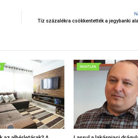
N
Tíz százalékra csökkentették a jegybanki a
N
INGATLAN
k az albérletárak? A
Lassul a lakáspiaci drágu