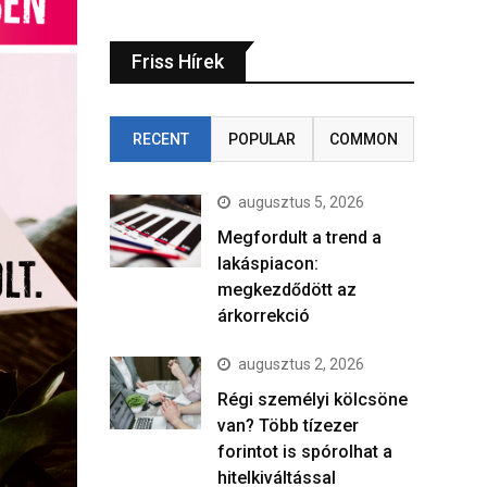
Friss Hírek
RECENT
POPULAR
COMMON
augusztus 5, 2026
Megfordult a trend a
lakáspiacon:
megkezdődött az
árkorrekció
augusztus 2, 2026
Régi személyi kölcsöne
van? Több tízezer
forintot is spórolhat a
hitelkiváltással