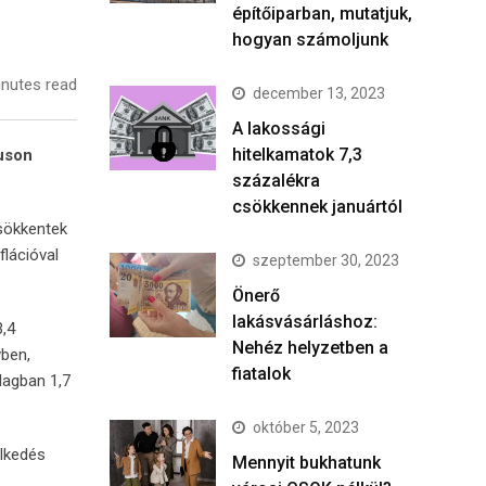
építőiparban, mutatjuk,
hogyan számoljunk
nutes read
december 13, 2023
A lakossági
hitelkamatok 7,3
uson
százalékra
csökkennek januártól
sökkentek
flációval
szeptember 30, 2023
Önerő
lakásvásárláshoz:
3,4
Nehéz helyzetben a
vben,
fiatalok
lagban 1,7
október 5, 2023
lkedés
Mennyit bukhatunk