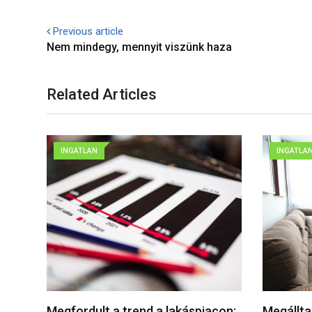
via
Email
Previous article
Nem mindegy, mennyit viszünk haza
Related Articles
INGATLAN
INGATLA
Megfordult a trend a lakáspiacon:
Megállta