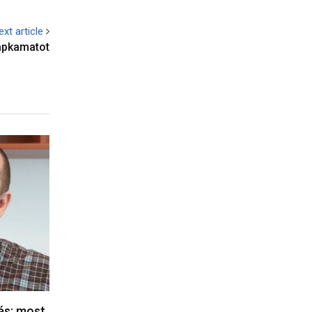
ext article
lapkamatot
lás: most