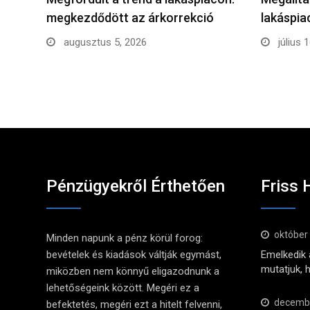
megkezdődött az árkorrekció
lakáspi
augusztus 5, 2026
július 
Pénzügyekről Érthetően
Friss 
október
Minden napunk a pénz körül forog:
bevételek és kiadások váltják egymást,
Emelkedik a
mutatjuk, 
miközben nem könnyű eligazodnunk a
lehetőségeink között. Megéri ez a
decembe
befektetés, megéri ezt a hitelt felvenni,