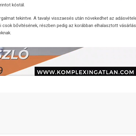
intot kóstál.
orgalmat tekintve. A tavalyi visszaesés után növekedhet az adásvéte
i csok bővítésének, részben pedig az korábban elhalasztott vásárlá
oknak.