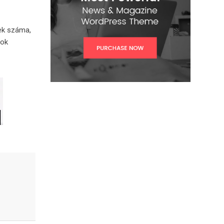
lek száma,
sok