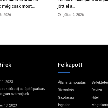
ac még csak most…
jött el a…
16, 2026
július 9, 2026
Hírek
Felkapott
 11, 2023
Állami támogatás
Befekteté
 rezsióradíj az építőiparban,
Biztosítás
Deviza
hogyan számoljunk
Gazdaság
Hitel
Ingatlan
Megtakarí
r 13, 2023