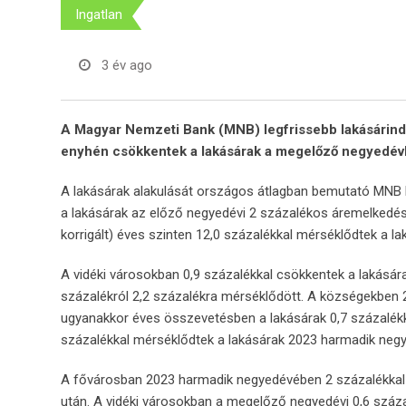
Ingatlan
3 év ago
A Magyar Nemzeti Bank (MNB) legfrissebb lakásárin
enyhén csökkentek a lakásárak a megelőző negyedév
A lakásárak alakulását országos átlagban bemutató MNB 
a lakásárak az előző negyedévi 2 százalékos áremelkedést 
korrigált) éves szinten 12,0 százalékkal mérséklődtek a la
A vidéki városokban 0,9 százalékkal csökkentek a lakásá
százalékról 2,2 százalékra mérséklődött. A községekben 
ugyanakkor éves összevetésben a lakásárak 0,7 százalékk
százalékkal mérséklődtek a lakásárak 2023 harmadik negye
A fővárosban 2023 harmadik negyedévében 2 százalékkal 
után. A vidéki városokban a megelőző negyedévi 0,6 száz