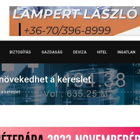
BIZTOSÍTÁS
GAZDASÁG
DEVIZA
HITEL
INGATLAN
növekedhet a kereslet
a kereslet