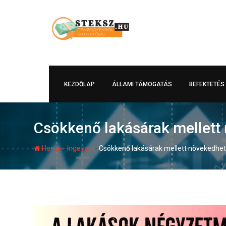
Skip
to
content
KEZDŐLAP
ÁLLAMI TÁMOGATÁS
BEFEKTETÉS
Csökkenő lakásárak mellett 
-
-
Home
Ingatlan
Csökkenő lakásárak mellett növekedhet 