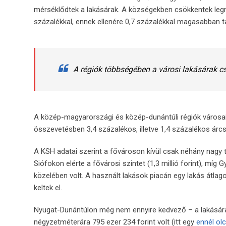
mérséklődtek a lakásárak. A községekben csökkentek leg
százalékkal, ennek ellenére 0,7 százalékkal magasabban 
A régiók többségében a városi lakásárak 
A közép-magyarországi és közép-dunántúli régiók városaib
összevetésben 3,4 százalékos, illetve 1,4 százalékos árc
A KSH adatai szerint a fővároson kívül csak néhány nagy 
Siófokon elérte a fővárosi szintet (1,3 millió forint), mí
közelében volt. A használt lakások piacán egy lakás átlago
keltek el.
Nyugat-Dunántúlon még nem ennyire kedvező – a lakásárak
négyzetméterára 795 ezer 234 forint volt (itt egy
ennél ol