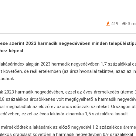
419
3 mi
dexe szerint 2023 harmadik negyedévében minden településtíp
hez képest.
lakásárindex alapján 2023 harmadik negyedévében 1,7 százalékkal c
követően, de reál értelemben (az árszínvonallal tekintve, azaz az in
kásárak.
rak 2023 harmadik negyedévében, ezzel az éves áremelkedés üteme 
2,8 százalékos árcsökkenés volt megfigyelhető a harmadik negyedé
al meghaladták az előző év azonos időszaki szinteket. Országos át
dévében, ezzel az éves lakásár-dinamika 1,5 százalékra lassult.
mérséklődtek a lakásárak az előző negyedévi 1,2 százalékos áreme
alékos drágulást követően a harmadik negyedévben 0,9 százalékkal