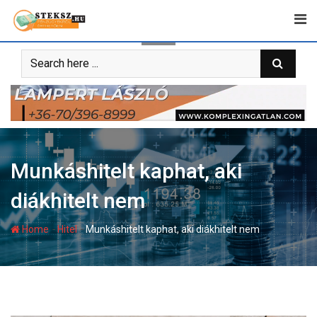
Skip
to
content
Munkáshitelt kaphat, aki
diákhitelt nem
-
-
Home
Hitel
Munkáshitelt kaphat, aki diákhitelt nem