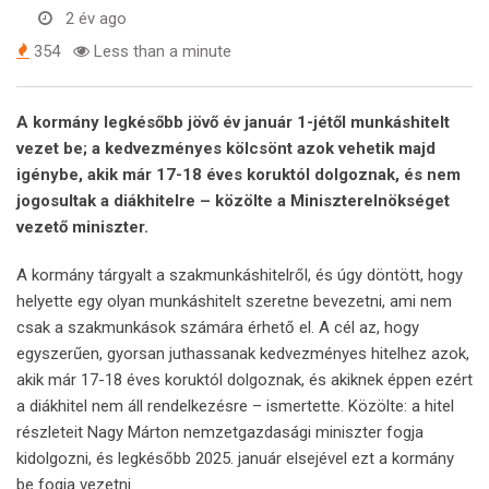
2 év ago
354
Less than a minute
A kormány legkésőbb jövő év január 1-jétől munkáshitelt
vezet be; a kedvezményes kölcsönt azok vehetik majd
igénybe, akik már 17-18 éves koruktól dolgoznak, és nem
jogosultak a diákhitelre – közölte a Miniszterelnökséget
vezető miniszter.
A kormány tárgyalt a szakmunkáshitelről, és úgy döntött, hogy
helyette egy olyan munkáshitelt szeretne bevezetni, ami nem
csak a szakmunkások számára érhető el. A cél az, hogy
egyszerűen, gyorsan juthassanak kedvezményes hitelhez azok,
akik már 17-18 éves koruktól dolgoznak, és akiknek éppen ezért
a diákhitel nem áll rendelkezésre – ismertette. Közölte: a hitel
részleteit Nagy Márton nemzetgazdasági miniszter fogja
kidolgozni, és legkésőbb 2025. január elsejével ezt a kormány
be fogja vezetni.