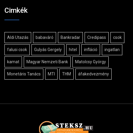
Cimkék
Aldi Utazás
babaváró
Bankradar
Credipass
csok
falusi csok
Gulyás Gergely
hitel
infláció
ingatlan
kamat
Magyar Nemzeti Bank
Matolcsy György
Monetáris Tanács
MTI
THM
áfakedvezmény