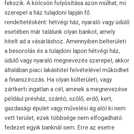
fekszik. A kölcsön folyósítása azon múlhat, mi
szerepel a ház tulajdoni lapján fő
rendeltetésként: hétvégi ház, nyaraló vagy üdülő
esetében már találunk olyan bankot, amely
hitelt ad a vásárláshoz. Amennyiben belterületi
a besorolás és a tulajdoni lapon hétvégi ház,
üdülő vagy nyaraló megnevezés szerepel, akkor
általában piaci lakáshitel felvételével működhet
a finanszírozás. Ha olyan külterületi, vagy
zártkerti ingatlan a cél, aminek a megnevezése
például présház, szántó, szőlő, erdő, kert,
gazdasági épület vagy művelési ág alól ki nem
vett terület, ezek többsége nem elfogadható
fedezet egyik banknál sem. Erre az esetre