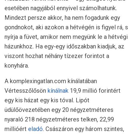
esetében nagyjából ennyivel számolhatunk.
Mindezt persze akkor, ha nem fogadunk egy
gondnokot, aki azokon a hétvégén is figyel rá, s
nyírja a füvet, amikor nem megyünk le a hétvégi
házunkhoz. Ha egy-egy időszakban kiadjuk, az
viszont hozhat néhány tízezer forintot a
konyhára.
A komplexingatlan.com kínálatában
Vértesszőlősön
kínálnak
19,9 millió forintért
egy kis házat egy kis tóval. Lipót
üdülőövezetében egy 20 négyzetméteres
nyaraló 218 négyzetméteres telken, 22,99
millióért
eladó
. Császáron egy három szintes,