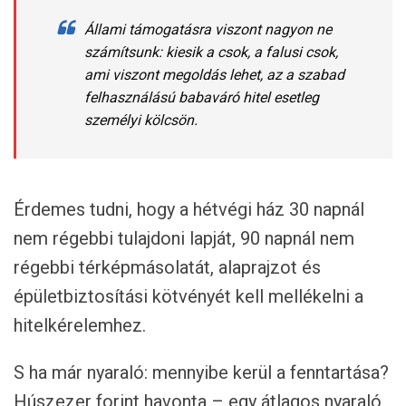
Állami támogatásra viszont nagyon ne
számítsunk: kiesik a csok, a falusi csok,
ami viszont megoldás lehet, az a szabad
felhasználású babaváró hitel esetleg
személyi kölcsön.
Érdemes tudni, hogy a hétvégi ház 30 napnál
nem régebbi tulajdoni lapját, 90 napnál nem
régebbi térképmásolatát, alaprajzot és
épületbiztosítási kötvényét kell mellékelni a
hitelkérelemhez.
S ha már nyaraló: mennyibe kerül a fenntartása?
Húszezer forint havonta – egy átlagos nyaraló