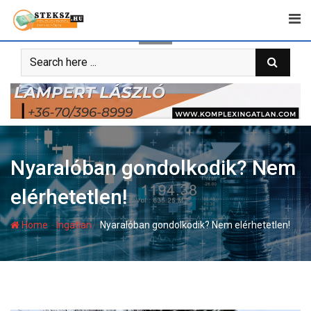
Skip
to
content
Nyaralóban gondolkodik? Nem
elérhetetlen!
-
-
Home
Ingatlan
Nyaralóban gondolkodik? Nem elérhetetlen!