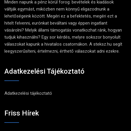
Minden napunk a pénz körül forog: bevételek és kiadások
váltják egymást, miközben nem könnyű eligazodnunk a
lehetőségeink között. Megéri ez a befektetés, megéri ezt a
hitelt felvenni, eurónkat beváltani vagy éppen ingatlant
vásárolni? Melyik állami támogatás vonatkozhat ránk, hogyan
tudjuk kihasználni? Egy sor kérdés, melyre sokszor bonyolult
válaszokat kapunk a hivatalos csatornákon. A steksz.hu segít
leegyszerűsíteni, értelmezni, érthető válaszokat adni ezekre.
Adatkezelési Tájékoztató
Adatkezelési tájékoztató
Friss Hírek