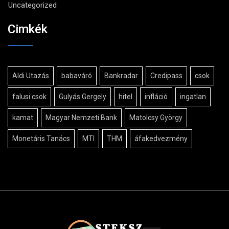
Uncategorized
Cimkék
Aldi Utazás
babaváró
Bankradar
Credipass
csok
falusi csok
Gulyás Gergely
hitel
infláció
ingatlan
kamat
Magyar Nemzeti Bank
Matolcsy György
Monetáris Tanács
MTI
THM
áfakedvezmény