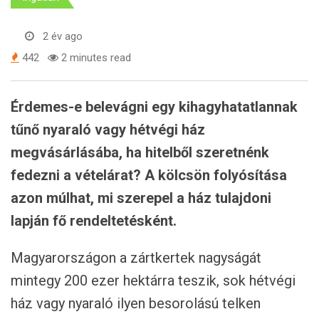
2 év ago
442
2 minutes read
Érdemes-e belevágni egy kihagyhatatlannak
tűnő nyaraló vagy hétvégi ház
megvásárlásába, ha hitelből szeretnénk
fedezni a vételárat? A kölcsön folyósítása
azon múlhat, mi szerepel a ház tulajdoni
lapján fő rendeltetésként.
Magyarországon a zártkertek nagyságát
mintegy 200 ezer hektárra teszik, sok hétvégi
ház vagy nyaraló ilyen besorolású telken