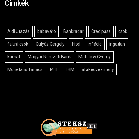
Cimkék
Aldi Utazás
babaváró
Bankradar
Credipass
csok
falusi csok
Gulyás Gergely
hitel
infláció
ingatlan
kamat
Magyar Nemzeti Bank
Matolcsy György
Monetáris Tanács
MTI
THM
áfakedvezmény