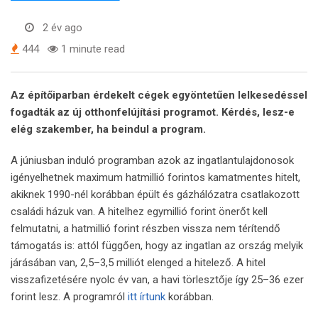
2 év ago
444
1 minute read
Az építőiparban érdekelt cégek egyöntetűen lelkesedéssel
fogadták az új otthonfelújítási programot. Kérdés, lesz-e
elég szakember, ha beindul a program.
A júniusban induló programban azok az ingatlantulajdonosok
igényelhetnek maximum hatmillió forintos kamatmentes hitelt,
akiknek 1990-nél korábban épült és gázhálózatra csatlakozott
családi házuk van. A hitelhez egymillió forint önerőt kell
felmutatni, a hatmillió forint részben vissza nem térítendő
támogatás is: attól függően, hogy az ingatlan az ország melyik
járásában van, 2,5–3,5 milliót elenged a hitelező. A hitel
visszafizetésére nyolc év van, a havi törlesztője így 25–36 ezer
forint lesz. A programról
itt írtunk
korábban.