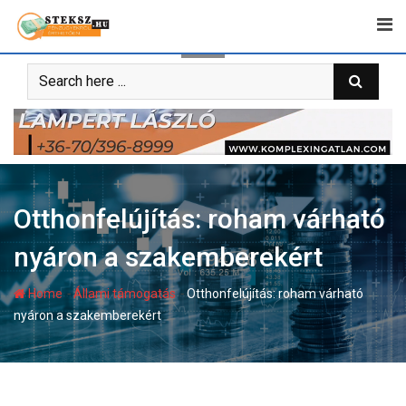
Skip
to
content
Otthonfelújítás: roham várható
nyáron a szakemberekért
-
-
Home
Állami támogatás
Otthonfelújítás: roham várható
nyáron a szakemberekért