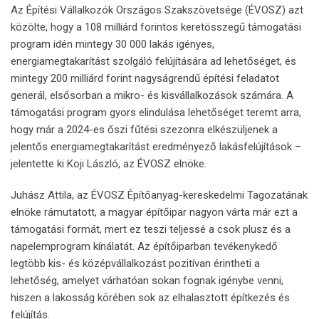
Az Építési Vállalkozók Országos Szakszövetsége (ÉVOSZ) azt
közölte, hogy a 108 milliárd forintos keretösszegű támogatási
program idén mintegy 30 000 lakás igényes,
energiamegtakarítást szolgáló felújítására ad lehetőséget, és
mintegy 200 milliárd forint nagyságrendű építési feladatot
generál, elsősorban a mikro- és kisvállalkozások számára. A
támogatási program gyors elindulása lehetőséget teremt arra,
hogy már a 2024-es őszi fűtési szezonra elkészüljenek a
jelentős energiamegtakarítást eredményező lakásfelújítások –
jelentette ki Koji László, az ÉVOSZ elnöke.
Juhász Attila, az ÉVOSZ Építőanyag-kereskedelmi Tagozatának
elnöke rámutatott, a magyar építőipar nagyon várta már ezt a
támogatási formát, mert ez teszi teljessé a csok plusz és a
napelemprogram kínálatát. Az építőiparban tevékenykedő
legtöbb kis- és középvállalkozást pozitívan érintheti a
lehetőség, amelyet várhatóan sokan fognak igénybe venni,
hiszen a lakosság körében sok az elhalasztott építkezés és
felújítás.